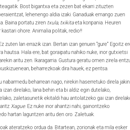
teagatik. Bost bigantxa eta zezen bat ekarri zituzten
 beraientzat, lehenengo aldia izaki. Ganaduak emango zuen
za. Baina portatu ziren
txula
,
txikita
eta konpania. Heuren
 kastari ohore. Animalia politak, redio!!
z zuten lan errazik izan. Bertan izan genuen "gure" Egoitz er
a hautsa. Hala ere, bat goraipatu nahiko nuke, inor gutxietsi
ekin aritu zen. Ikaragarria. Gustura geratu omen zirela entz
kuskizuenean, beharrezkoak dira hauek, ez pentsa.
tu nabarmedu beharrean nago, nirekin haserretuko direla jakin
a izan direlako, lana behin eta bi aldiz egin dutelako,
lako, zaletasunetik ekitaldi hau antolatzeko gai izan direlak
Haritz
Xague
. Ez nuke inor ahantzi nahi, gainontzeko
edo hartan laguntzen aritu den oro. Zaletuak.
oak ateratzeko ordua da. Bitartean, zorionak eta mila esker