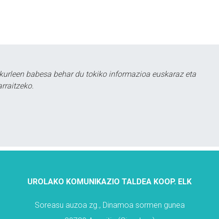
kurleen babesa behar du tokiko informazioa euskaraz eta
rraitzeko.
UROLAKO KOMUNIKAZIO TALDEA KOOP. ELK
Soreasu auzoa zg., Dinamoa sormen gunea