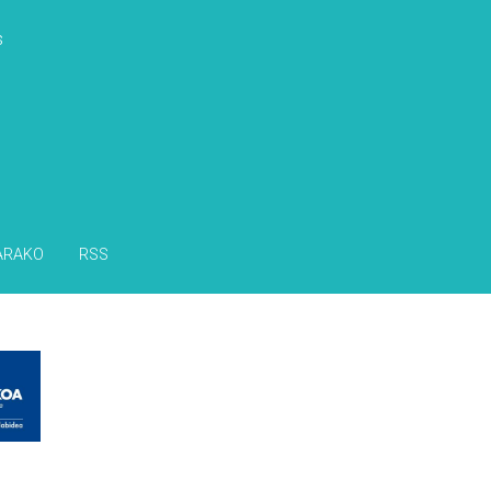
s
ARAKO
RSS