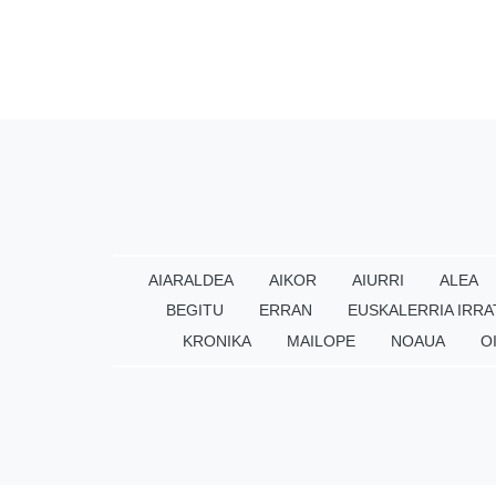
AIARALDEA
AIKOR
AIURRI
ALEA
BEGITU
ERRAN
EUSKALERRIA IRRA
KRONIKA
MAILOPE
NOAUA
O