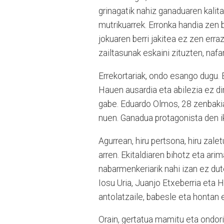
grinagatik nahiz ganaduaren kalita
mutrikuarrek. Erronka handia zen
jokuaren berri jakitea ez zen erra
zailtasunak eskaini zituzten, nafar
Errekortariak, ondo esango dugu. E
Hauen ausardia eta abilezia ez dir
gabe. Eduardo Olmos, 28 zenbakiar
nuen. Ganadua protagonista den i
Agurrean, hiru pertsona, hiru zale
arren. Ekitaldiaren bihotz eta arim
nabarmenkeriarik nahi izan ez dute
Iosu Uria, Juanjo Etxeberria eta 
antolatzaile, babesle eta hontan 
Orain, gertatua mamitu eta ondori