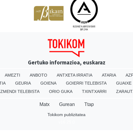
Gertuko informazioa, euskaraz
AMEZTI
ANBOTO
ANTXETA IRRATIA
ATARIA
AZP
TIA
GEURIA
GOIENA
GOIERRI TELEBISTA
GUAIXE
IZMENDI TELEBISTA
ORIO GUKA
TXINTXARRI
ZARAUT
Matx
Gurean
Ttap
Tokikom publizitatea
v16.25.0