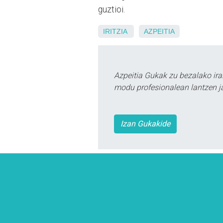
guztioi.
IRITZIA
AZPEITIA
Azpeitia Gukak zu bezalako ira
modu profesionalean lantzen ja
Izan Gukakide