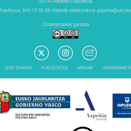
20730 Azpeitia (Gipuzkoa)
Telefonoa: 943-15 03 58 | Helbide elektronikoa: azpeitia@ukt.eu
Codesyntaxek garatua
LEGE OHARRA
PUBLIZITATEA
ARAUAK
HARREMANET
Babesleak