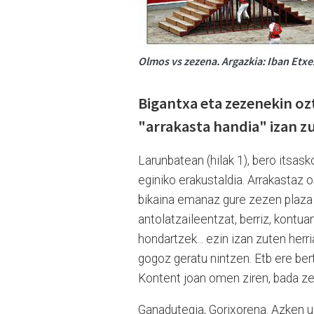
Olmos vs zezena. Argazkia: Iban Etxe
Bigantxa eta zezenekin oz
"arrakasta handia" izan 
Larunbatean (hilak 1), bero itsas
eginiko erakustaldia. Arrakastaz o
bikaina emanaz gure zezen plaza z
antolatzaileentzat, berriz, kontua
hondartzek... ezin izan zuten herr
gogoz geratu nintzen. Etb ere ber
Kontent joan omen ziren, bada zer
Ganadutegia, Gorixorena. Azken u