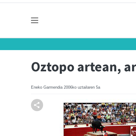
Oztopo artean, a
Eneko Garmendia
2006ko uztailaren 5a