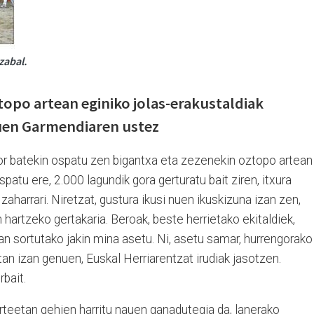
zabal.
topo artean eginiko jolas-erakustaldiak
zuen Garmendiaren ustez
kor batekin ospatu zen bigantxa eta zezenekin oztopo artean
spatu ere, 2.000 lagundik gora gerturatu bait ziren, itxura
aharrari. Niretzat, gustura ikusi nuen ikuskizuna izan zen,
n hartzeko gertakaria. Beroak, beste herrietako ekitaldiek,
ian sortutako jakin mina asetu. Ni, asetu samar, hurrengorako
tan izan genuen, Euskal Herriarentzat irudiak jasotzen.
bait.
rteetan gehien harritu nauen ganadutegia da, lanerako