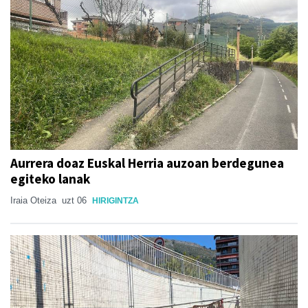
Aurrera doaz Euskal Herria auzoan berdegunea
egiteko lanak
Iraia Oteiza
uzt 06
HIRIGINTZA