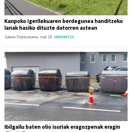
Kanpoko igerilekuaren berdegunea handitzeko
lanak hasiko dituzte datorren astean
Julene Frantzesena
mai 19
HIRIGINTZA
Ibilgailu baten olio isuriak eragozpenak eragin