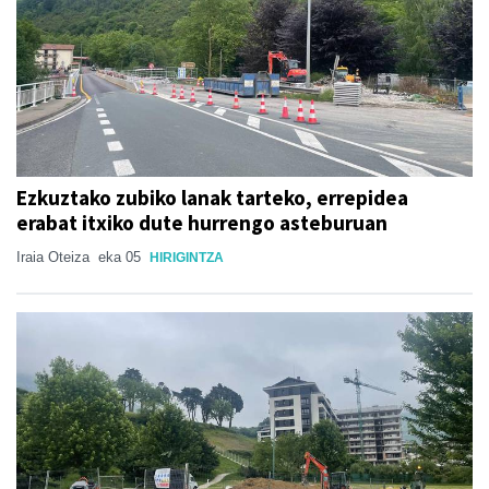
Ezkuztako zubiko lanak tarteko, errepidea
erabat itxiko dute hurrengo asteburuan
Iraia Oteiza
eka 05
HIRIGINTZA