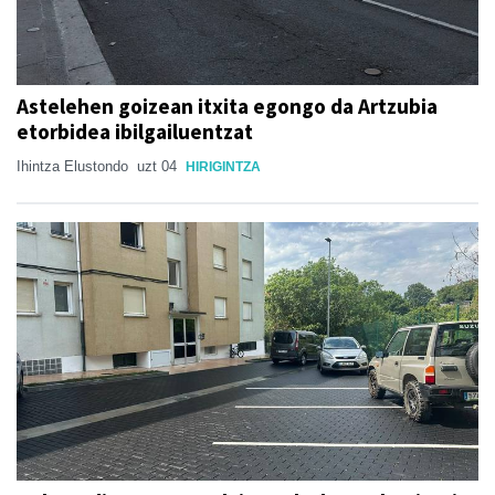
Astelehen goizean itxita egongo da Artzubia
etorbidea ibilgailuentzat
Ihintza Elustondo
uzt 04
HIRIGINTZA