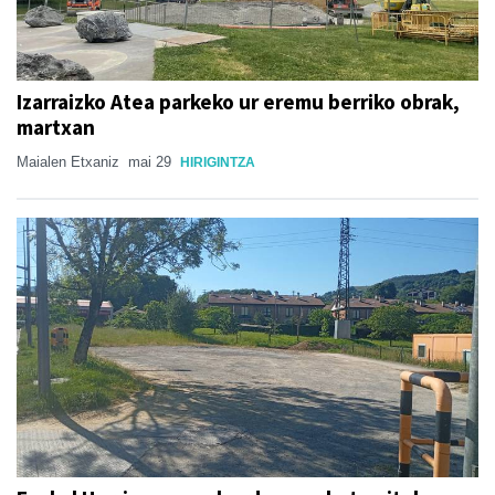
Izarraizko Atea parkeko ur eremu berriko obrak,
martxan
Maialen Etxaniz
mai 29
HIRIGINTZA