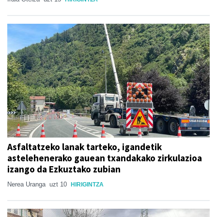
Asfaltatzeko lanak tarteko, igandetik
astelehenerako gauean txandakako zirkulazioa
izango da Ezkuztako zubian
Nerea Uranga
uzt 10
HIRIGINTZA