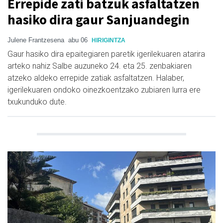
Errepide zati batzuk asfaltatzen
hasiko dira gaur Sanjuandegin
Julene Frantzesena
abu 06
HIRIGINTZA
Gaur hasiko dira epaitegiaren paretik igerilekuaren atarira
arteko nahiz Salbe auzuneko 24. eta 25. zenbakiaren
atzeko aldeko errepide zatiak asfaltatzen. Halaber,
igerilekuaren ondoko oinezkoentzako zubiaren lurra ere
txukunduko dute.