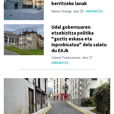
berritzeko lanak
Nerea Uranga
eka 25
HIRIGINTZA
Udal gobernuaren
etxebizitza politika
"guztiz eskasa eta
inprobisatua" dela salatu
du EAJk
Julene Frantzesena
eka 17
HIRIGINTZA