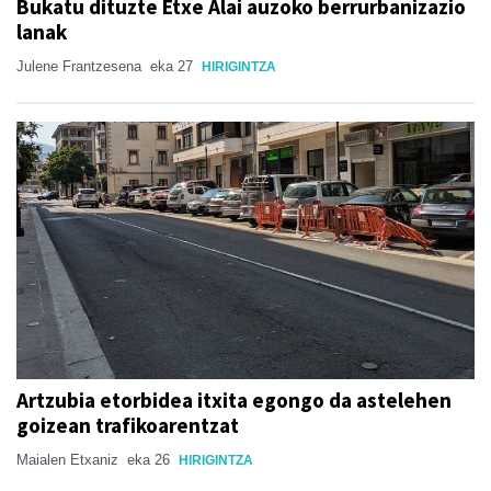
Bukatu dituzte Etxe Alai auzoko berrurbanizazio
lanak
Julene Frantzesena
eka 27
HIRIGINTZA
Artzubia etorbidea itxita egongo da astelehen
goizean trafikoarentzat
Maialen Etxaniz
eka 26
HIRIGINTZA