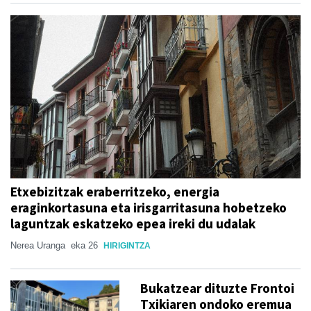
Etxebizitzak eraberritzeko, energia
eraginkortasuna eta irisgarritasuna hobetzeko
laguntzak eskatzeko epea ireki du udalak
Nerea Uranga
eka 26
HIRIGINTZA
Bukatzear dituzte Frontoi
Txikiaren ondoko eremua