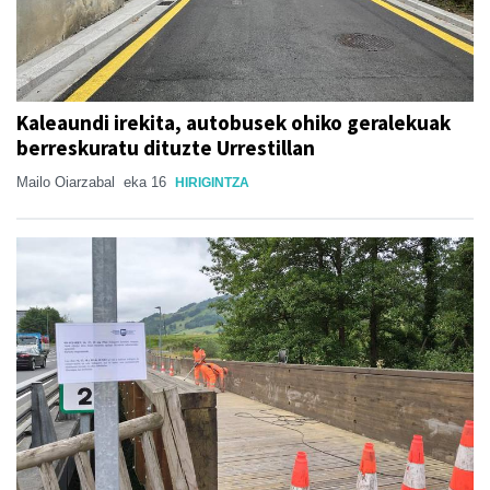
Kaleaundi irekita, autobusek ohiko geralekuak
berreskuratu dituzte Urrestillan
Mailo Oiarzabal
eka 16
HIRIGINTZA