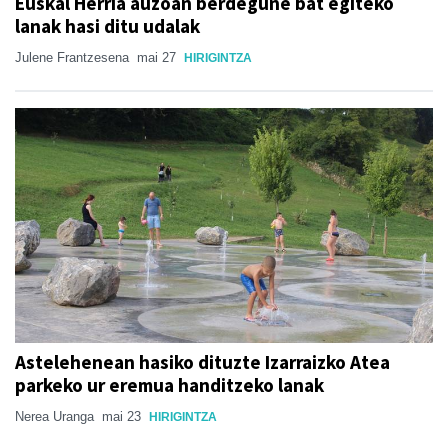
Euskal Herria auzoan berdegune bat egiteko
lanak hasi ditu udalak
Julene Frantzesena
mai 27
HIRIGINTZA
Astelehenean hasiko dituzte Izarraizko Atea
parkeko ur eremua handitzeko lanak
Nerea Uranga
mai 23
HIRIGINTZA