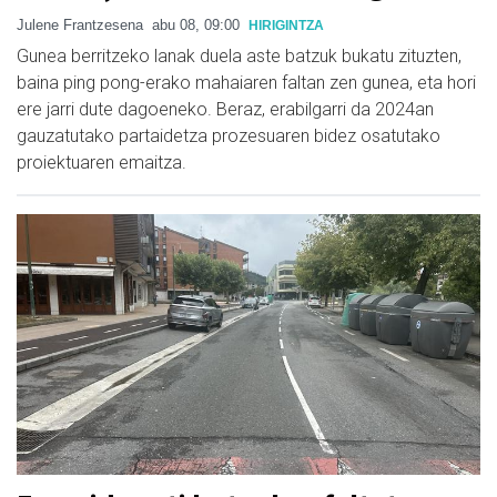
Julene Frantzesena
abu 08, 09:00
HIRIGINTZA
Gunea berritzeko lanak duela aste batzuk bukatu zituzten,
baina ping pong-erako mahaiaren faltan zen gunea, eta hori
ere jarri dute dagoeneko. Beraz, erabilgarri da 2024an
gauzatutako partaidetza prozesuaren bidez osatutako
proiektuaren emaitza.