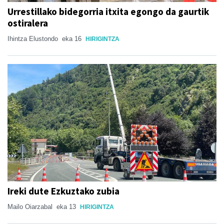
Urrestillako bidegorria itxita egongo da gaurtik
ostiralera
Ihintza Elustondo
eka 16
HIRIGINTZA
Ireki dute Ezkuztako zubia
Mailo Oiarzabal
eka 13
HIRIGINTZA