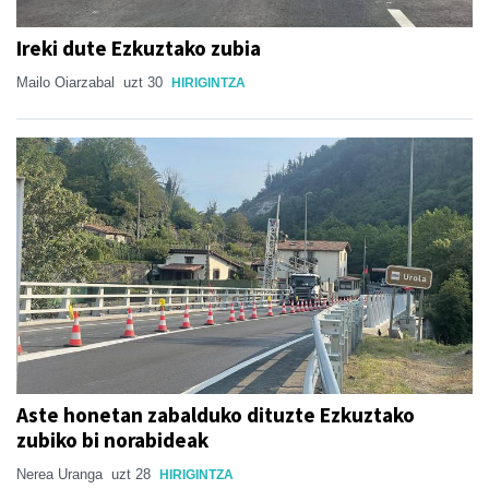
Ireki dute Ezkuztako zubia
Mailo Oiarzabal
uzt 30
HIRIGINTZA
Aste honetan zabalduko dituzte Ezkuztako
zubiko bi norabideak
Nerea Uranga
uzt 28
HIRIGINTZA