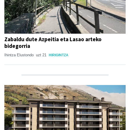
Zabaldu dute Azpeitia eta Lasao arteko
bidegorria
Ihintza Elustondo
uzt 21
HIRIGINTZA