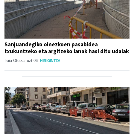
Sanjuandegiko oinezkoen pasabidea
txukuntzeko eta argitzeko lanak hasi ditu udalak
Iraia Oteiza
uzt 06
HIRIGINTZA