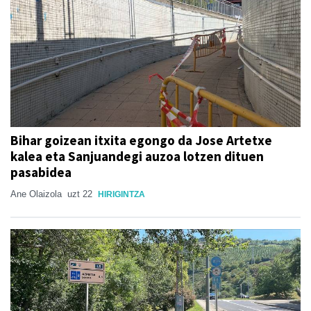
Bihar goizean itxita egongo da Jose Artetxe
kalea eta Sanjuandegi auzoa lotzen dituen
pasabidea
Ane Olaizola
uzt 22
HIRIGINTZA