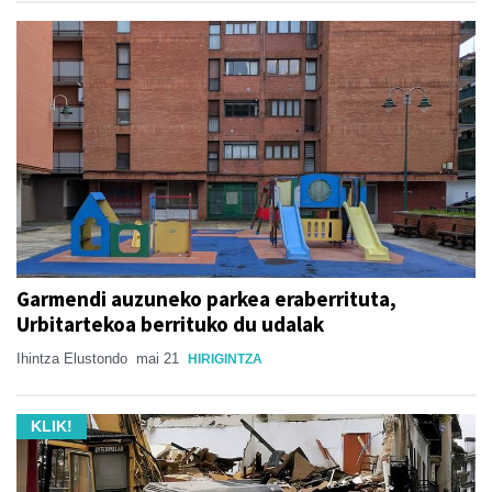
Garmendi auzuneko parkea eraberrituta,
Urbitartekoa berrituko du udalak
Ihintza Elustondo
mai 21
HIRIGINTZA
KLIK!