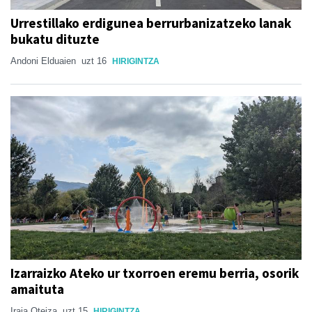
Urrestillako erdigunea berrurbanizatzeko lanak
bukatu dituzte
Andoni Elduaien
uzt 16
HIRIGINTZA
Izarraizko Ateko ur txorroen eremu berria, osorik
amaituta
Iraia Oteiza
uzt 15
HIRIGINTZA