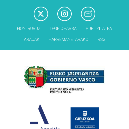
HONI BURUZ
LEGE OHARRA
PUBLIZITATEA
ARAUAK
HARREMANETARAKO
RSS
Babesleak