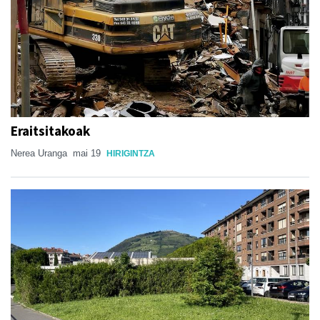
Eraitsitakoak
Nerea Uranga
mai 19
HIRIGINTZA