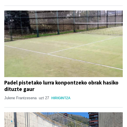
Padel pistetako lurra konpontzeko obrak hasiko
dituzte gaur
Julene Frantzesena
uzt 27
HIRIGINTZA