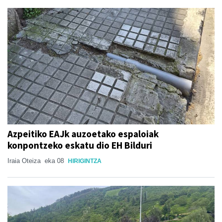
Azpeitiko EAJk auzoetako espaloiak
konpontzeko eskatu dio EH Bilduri
Iraia Oteiza
eka 08
HIRIGINTZA