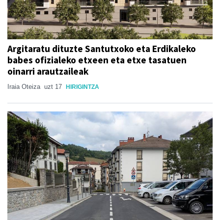
Argitaratu dituzte Santutxoko eta Erdikaleko
babes ofizialeko etxeen eta etxe tasatuen
oinarri arautzaileak
Iraia Oteiza
uzt 17
HIRIGINTZA