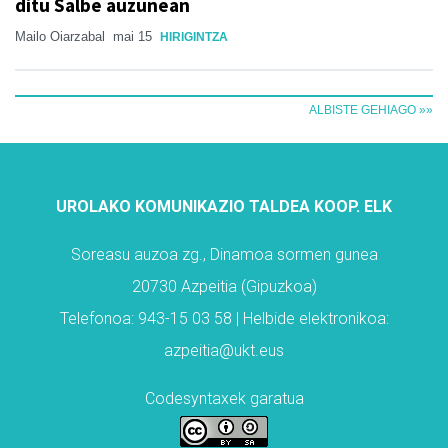
ditu Salbe auzunean
Mailo Oiarzabal
mai 15
HIRIGINTZA
ALBISTE GEHIAGO »»
UROLAKO KOMUNIKAZIO TALDEA KOOP. ELK
Soreasu auzoa zg., Dinamoa sormen gunea
20730 Azpeitia (Gipuzkoa)
Telefonoa: 943-15 03 58 | Helbide elektronikoa:
azpeitia@ukt.eus
Codesyntaxek garatua