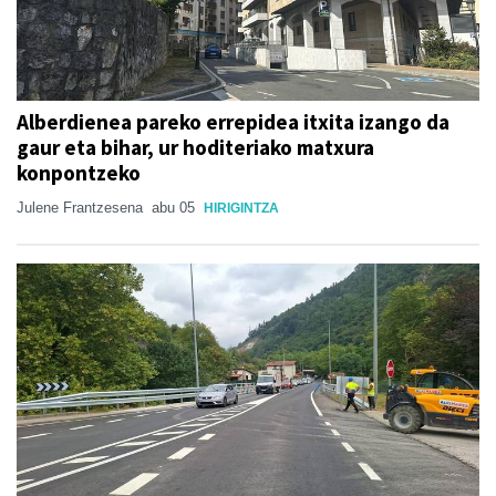
Alberdienea pareko errepidea itxita izango da
gaur eta bihar, ur hoditeriako matxura
konpontzeko
Julene Frantzesena
abu 05
HIRIGINTZA