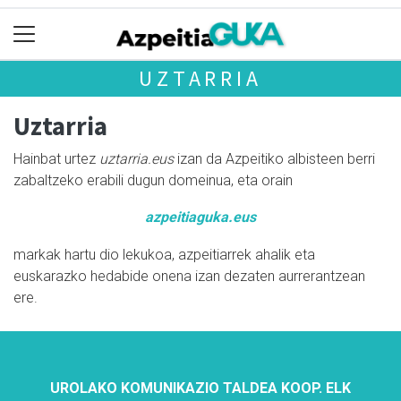
UZTARRIA
Uztarria
Hainbat urtez
uztarria.eus
izan da Azpeitiko albisteen berri
zabaltzeko erabili dugun domeinua, eta orain
azpeitiaguka.eus
markak hartu dio lekukoa, azpeitiarrek ahalik eta
euskarazko hedabide onena izan dezaten aurrerantzean
ere.
UROLAKO KOMUNIKAZIO TALDEA KOOP. ELK