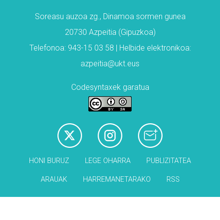
Soreasu auzoa zg., Dinamoa sormen gunea
20730 Azpeitia (Gipuzkoa)
Telefonoa: 943-15 03 58 | Helbide elektronikoa:
azpeitia@ukt.eus
Codesyntaxek garatua
HONI BURUZ
LEGE OHARRA
PUBLIZITATEA
ARAUAK
HARREMANETARAKO
RSS
Babesleak