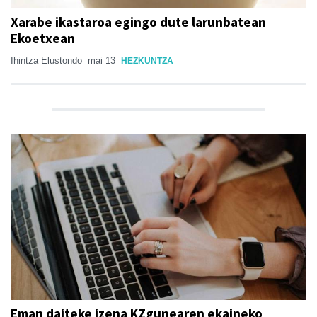
Xarabe ikastaroa egingo dute larunbatean
Ekoetxean
Ihintza Elustondo
mai 13
HEZKUNTZA
Eman daiteke izena KZgunearen ekaineko