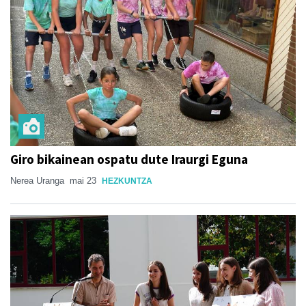
Giro bikainean ospatu dute Iraurgi Eguna
Nerea Uranga
mai 23
HEZKUNTZA