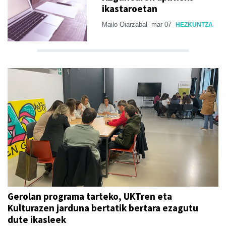
ikastaroetan
Mailo Oiarzabal
mar 07
HEZKUNTZA
Gerolan programa tarteko, UKTren eta
Kulturazen jarduna bertatik bertara ezagutu
dute ikasleek