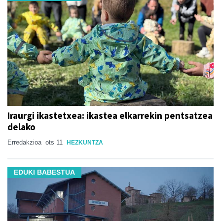
Iraurgi ikastetxea: ikastea elkarrekin pentsatzea
delako
Erredakzioa
ots 11
HEZKUNTZA
EDUKI BABESTUA