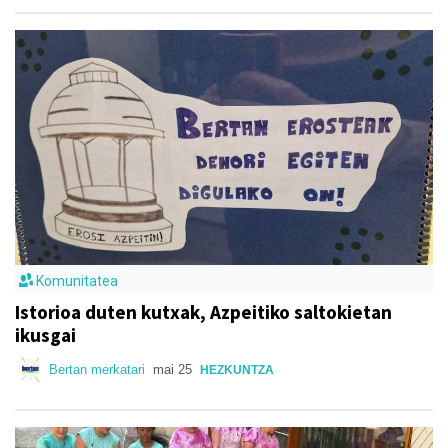
Komunitatea
Istorioa duten kutxak, Azpeitiko saltokietan
ikusgai
Bertan merkatari
mai 25
HEZKUNTZA