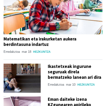
Matematikan eta irakurketan aukera
berdintasuna indartuz
Erredakzioa
mar 18
HEZKUNTZA
Ikastetxeak ingurune
seguruak direla
bermatzeko lanean ari dira
Erredakzioa
mar 10
HEZKUNTZA
Eman daiteke izena
KZgunearen apirileko