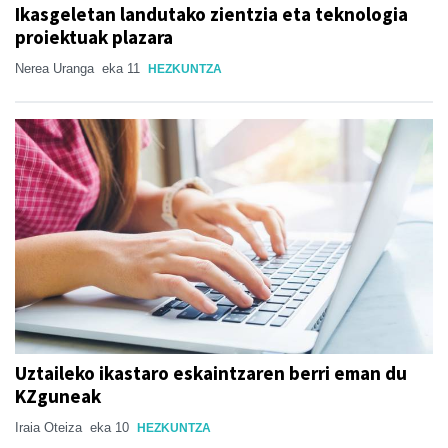
Ikasgeletan landutako zientzia eta teknologia
proiektuak plazara
Nerea Uranga
eka 11
HEZKUNTZA
Uztaileko ikastaro eskaintzaren berri eman du
KZguneak
Iraia Oteiza
eka 10
HEZKUNTZA