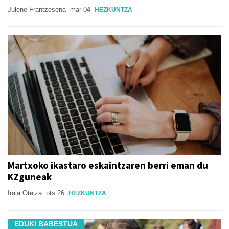
Julene Frantzesena
mar 04
HEZKUNTZA
Martxoko ikastaro eskaintzaren berri eman du
KZguneak
Iraia Oteiza
ots 26
HEZKUNTZA
EDUKI BABESTUA