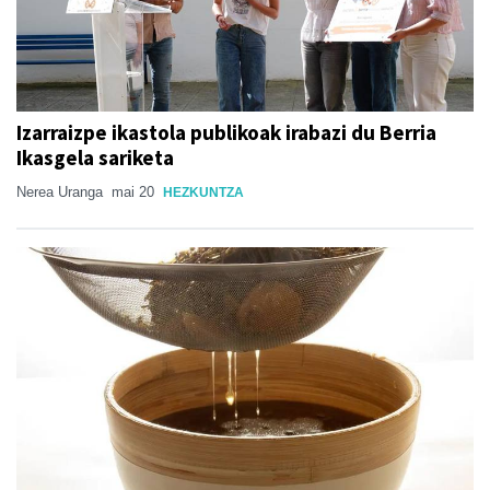
Izarraizpe ikastola publikoak irabazi du Berria
Ikasgela sariketa
Nerea Uranga
mai 20
HEZKUNTZA