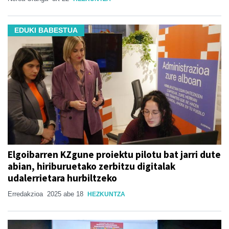
EDUKI BABESTUA
Elgoibarren KZgune proiektu pilotu bat jarri dute
abian, hiriburuetako zerbitzu digitalak
udalerrietara hurbiltzeko
Erredakzioa
2025 abe 18
HEZKUNTZA