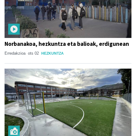
Norbanakoa, hezkuntza eta balioak, erdigunean
Erredakzioa
ots 02
HEZKUNTZA