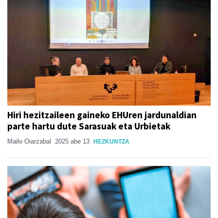
Hiri hezitzaileen gaineko EHUren jardunaldian
parte hartu dute Sarasuak eta Urbietak
Mailo Oiarzabal
2025 abe 13
HEZKUNTZA