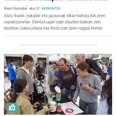
Mailo Oiarzabal
eka 13
HEZKUNTZA
Atzo, ikasle, irakasle eta gurasoak elkar hartuta ibili ziren
ospakizunetan. Ekintza ugari egin zituzten batean zein
bestean, baina jolasa eta festa izan ziren nagusi bietan.