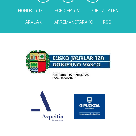
HONI BURUZ
LEGE OHARRA
PUBLIZITATEA
ARAUAK
HARREMANETARAKO
RSS
Babesleak