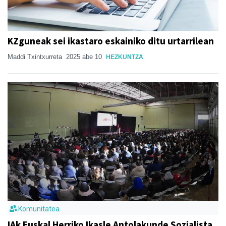
KZguneak sei ikastaro eskainiko ditu urtarrilean
Maddi Txintxurreta
2025 abe 10
HEZKUNTZA
Komunitatea
IAk Euskal Herriko Ikasle Antolakunde Sozialista