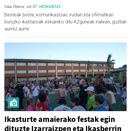
Iraia Oteiza
uzt 07
HEZKUNTZA
Besteak beste, komunikazioari, irudiari eta ofimatikari
buruzko ikastaroak eskainiko ditu KZguneak irailean, guztiak
aurrez aurre.
Ikasturte amaierako festak egin
dituzte Izarraizpen eta Ikasberrin