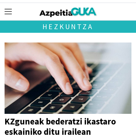
HEZKUNTZA
KZguneak bederatzi ikastaro
eskainiko ditu irailean