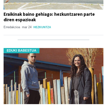
Eraikinak baino gehiago: hezkuntzaren parte
diren espazioak
Erredakzioa
mar 24
HEZKUNTZA
EDUKI BABESTUA