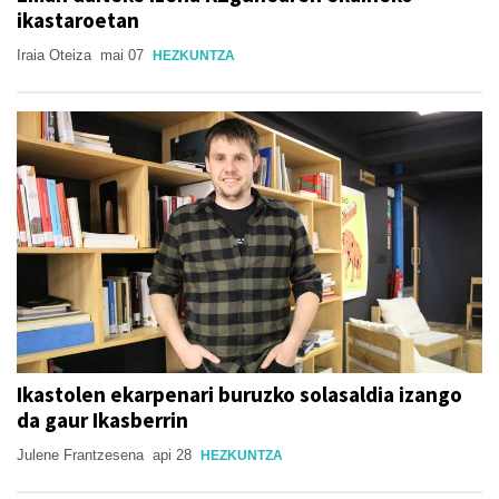
ikastaroetan
Iraia Oteiza
mai 07
HEZKUNTZA
Ikastolen ekarpenari buruzko solasaldia izango
da gaur Ikasberrin
Julene Frantzesena
api 28
HEZKUNTZA