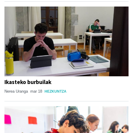
Ikasteko burbuilak
Nerea Uranga
mar 18
HEZKUNTZA