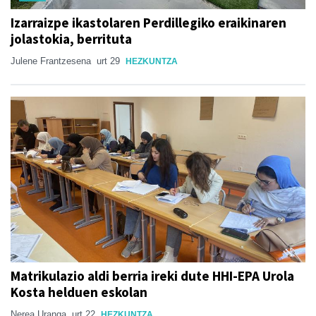
Izarraizpe ikastolaren Perdillegiko eraikinaren
jolastokia, berrituta
Julene Frantzesena
urt 29
HEZKUNTZA
Matrikulazio aldi berria ireki dute HHI-EPA Urola
Kosta helduen eskolan
Nerea Uranga
urt 22
HEZKUNTZA