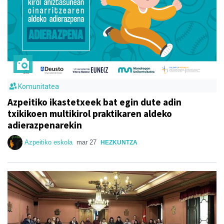
Komunitatea
Azpeitiko ikastetxeek bat egin dute adin
txikikoen multikirol praktikaren aldeko
adierazpenarekin
Azpeitiko eskola
mar 27
HEZKUNTZA