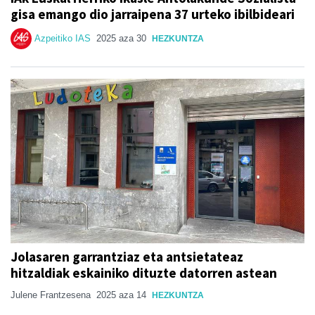
gisa emango dio jarraipena 37 urteko ibilbideari
Azpeitiko IAS
2025 aza 30
HEZKUNTZA
Jolasaren garrantziaz eta antsietateaz
hitzaldiak eskainiko dituzte datorren astean
Julene Frantzesena
2025 aza 14
HEZKUNTZA