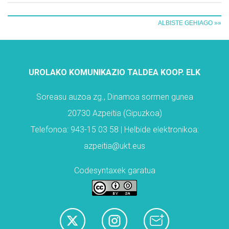
ALBISTE GEHIAGO »»
UROLAKO KOMUNIKAZIO TALDEA KOOP. ELK
Soreasu auzoa zg., Dinamoa sormen gunea
20730 Azpeitia (Gipuzkoa)
Telefonoa: 943-15 03 58 | Helbide elektronikoa:
azpeitia@ukt.eus
Codesyntaxek garatua