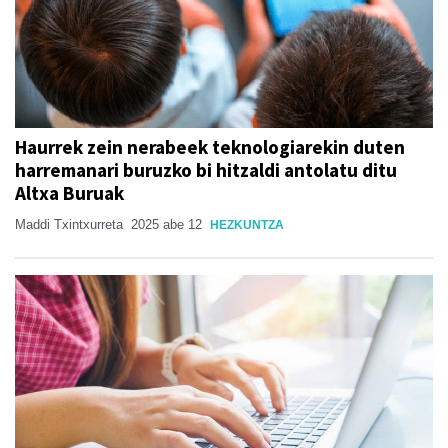
Haurrek zein nerabeek teknologiarekin duten
harremanari buruzko bi hitzaldi antolatu ditu
Altxa Buruak
Maddi Txintxurreta
2025 abe 12
HEZKUNTZA