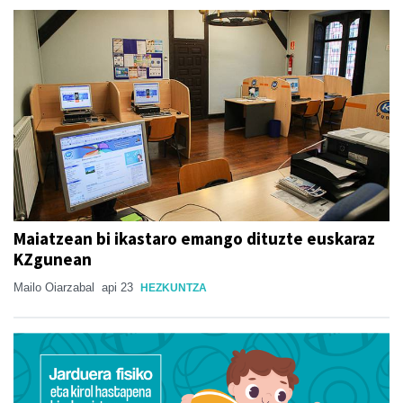
Maiatzean bi ikastaro emango dituzte euskaraz
KZgunean
Mailo Oiarzabal
api 23
HEZKUNTZA