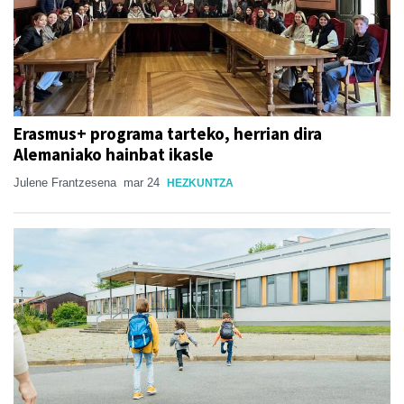
Erasmus+ programa tarteko, herrian dira
Alemaniako hainbat ikasle
Julene Frantzesena
mar 24
HEZKUNTZA