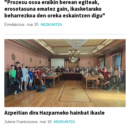
"Prozesu osoa eraikin berean egiteak,
erosotasuna ematez gain, ikasketarako
beharrezkoa den oreka eskaintzen digu"
Erredakzioa
mar 20
HEZKUNTZA
Azpeitian dira Hazparneko hainbat ikasle
Julene Frantzesena
mar 18
HEZKUNTZA