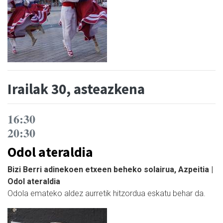
Irailak 30, asteazkena
16:30
20:30
Odol ateraldia
Bizi Berri adinekoen etxeen beheko solairua, Azpeitia |
Odol ateraldia
Odola emateko aldez aurretik hitzordua eskatu behar da.