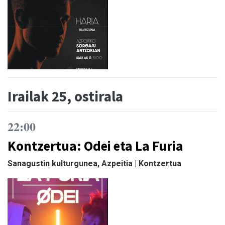
Irailak 25, ostirala
22:00
Kontzertua: Odei eta La Furia
Sanagustin kulturgunea, Azpeitia | Kontzertua