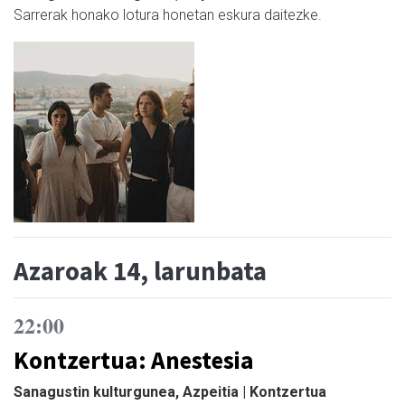
Sarrerak honako lotura honetan eskura daitezke.
Azaroak 14, larunbata
22:00
Kontzertua: Anestesia
Sanagustin kulturgunea, Azpeitia | Kontzertua