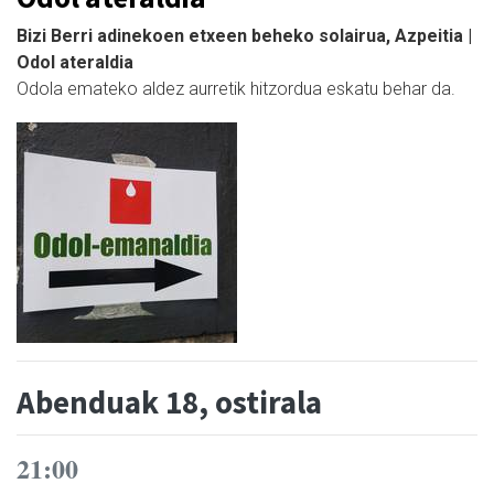
Bizi Berri adinekoen etxeen beheko solairua, Azpeitia |
Odol ateraldia
Odola emateko aldez aurretik hitzordua eskatu behar da.
Abenduak 18, ostirala
21:00