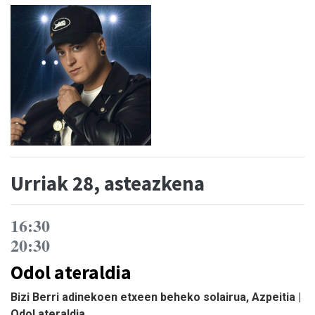
Urriak 28, asteazkena
16:30
20:30
Odol ateraldia
Bizi Berri adinekoen etxeen beheko solairua, Azpeitia |
Odol ateraldia