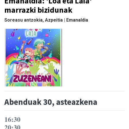
Emanaldia: 'Loa eta Laia'
marrazki bizidunak
Soreasu antzokia, Azpeitia | Emanaldia
Abenduak 30, asteazkena
16:30
20:30