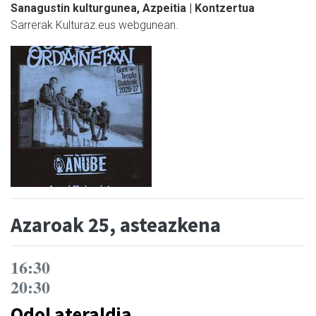
Sanagustin kulturgunea, Azpeitia | Kontzertua
Sarrerak Kulturaz.eus webgunean.
Azaroak 25, asteazkena
16:30
20:30
Odol ateraldia