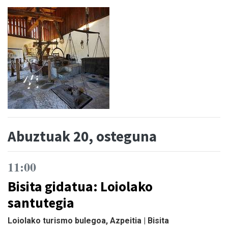
Abuztuak 20, osteguna
11:00
Bisita gidatua: Loiolako
santutegia
Loiolako turismo bulegoa, Azpeitia | Bisita