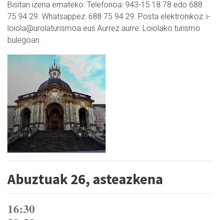
Bisitan izena emateko: Telefonoa: 943-15 18 78 edo 688
75 94 29. Whatsappez: 688 75 94 29. Posta elektronikoz: i-
loiola@urolaturismoa.eus Aurrez aurre: Loiolako turismo
bulegoan.
Abuztuak 26, asteazkena
16:30