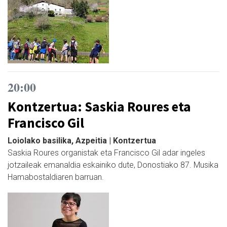
20:00
Kontzertua: Saskia Roures eta
Francisco Gil
Loiolako basilika, Azpeitia | Kontzertua
Saskia Roures organistak eta Francisco Gil adar ingeles
jotzaileak emanaldia eskainiko dute, Donostiako 87. Musika
Hamabostaldiaren barruan.