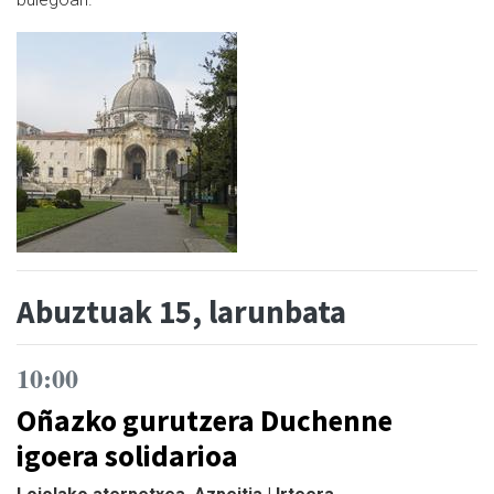
Abuztuak 15, larunbata
10:00
Oñazko gurutzera Duchenne
igoera solidarioa