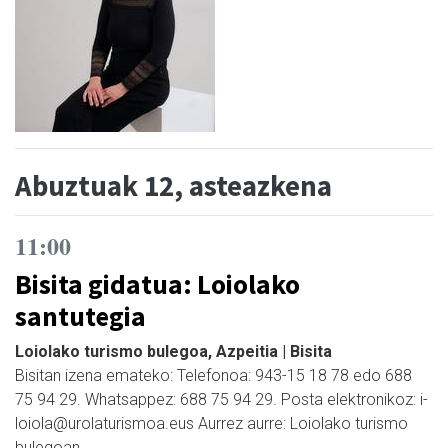
Abuztuak 12, asteazkena
11:00
Bisita gidatua: Loiolako
santutegia
Loiolako turismo bulegoa, Azpeitia | Bisita
Bisitan izena emateko: Telefonoa: 943-15 18 78 edo 688
75 94 29. Whatsappez: 688 75 94 29. Posta elektronikoz: i-
loiola@urolaturismoa.eus Aurrez aurre: Loiolako turismo
bulegoan.