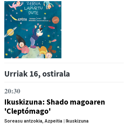
Urriak 16, ostirala
20:30
Ikuskizuna: Shado magoaren
'Cleptómago'
Soreasu antzokia, Azpeitia | Ikuskizuna