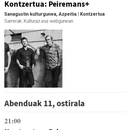
Kontzertua: Peiremans+
Sanagustin kulturgunea, Azpeitia | Kontzertua
Sarrerak: Kulturaz.eus webgunean.
Abenduak 11, ostirala
21:00