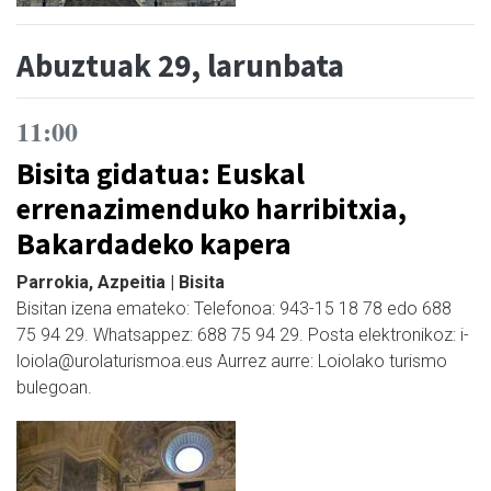
Abuztuak 29, larunbata
11:00
Bisita gidatua: Euskal
errenazimenduko harribitxia,
Bakardadeko kapera
Parrokia, Azpeitia | Bisita
Bisitan izena emateko: Telefonoa: 943-15 18 78 edo 688
75 94 29. Whatsappez: 688 75 94 29. Posta elektronikoz: i-
loiola@urolaturismoa.eus Aurrez aurre: Loiolako turismo
bulegoan.