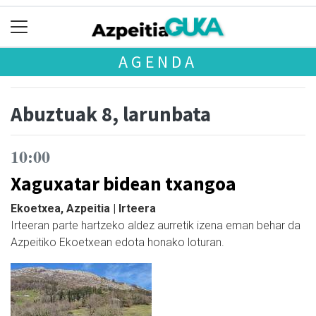
AGENDA
Abuztuak 8, larunbata
10:00
Xaguxatar bidean txangoa
Ekoetxea, Azpeitia | Irteera
Irteeran parte hartzeko aldez aurretik izena eman behar da
Azpeitiko Ekoetxean edota honako loturan.