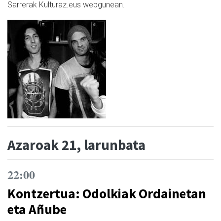
Sarrerak Kulturaz.eus webgunean.
Azaroak 21, larunbata
22:00
Kontzertua: Odolkiak Ordainetan
eta Añube