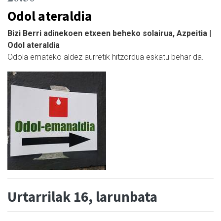
Odol ateraldia
Bizi Berri adinekoen etxeen beheko solairua, Azpeitia |
Odol ateraldia
Odola emateko aldez aurretik hitzordua eskatu behar da.
Urtarrilak 16, larunbata