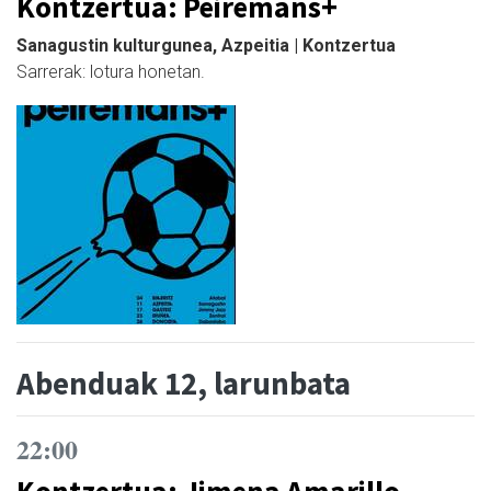
Kontzertua: Peiremans+
Sanagustin kulturgunea, Azpeitia | Kontzertua
Sarrerak: lotura honetan.
Abenduak 12, larunbata
22:00
Kontzertua: Jimena Amarillo