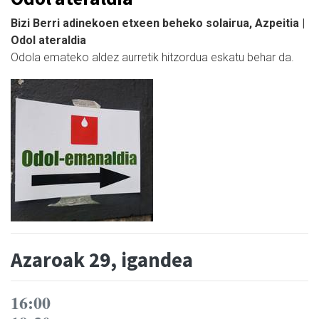
Bizi Berri adinekoen etxeen beheko solairua, Azpeitia |
Odol ateraldia
Odola emateko aldez aurretik hitzordua eskatu behar da.
Azaroak 29, igandea
16:00