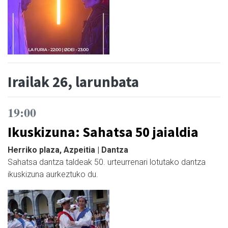
Irailak 26, larunbata
19:00
Ikuskizuna: Sahatsa 50 jaialdia
Herriko plaza, Azpeitia | Dantza
Sahatsa dantza taldeak 50. urteurrenari lotutako dantza
ikuskizuna aurkeztuko du.