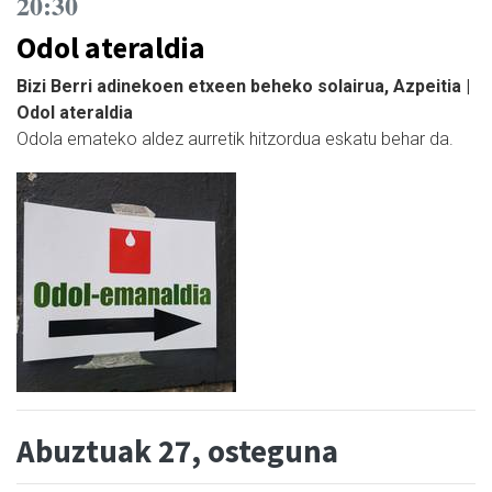
20:30
Odol ateraldia
Bizi Berri adinekoen etxeen beheko solairua, Azpeitia |
Odol ateraldia
Odola emateko aldez aurretik hitzordua eskatu behar da.
Abuztuak 27, osteguna