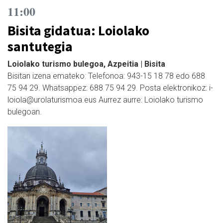
11:00
Bisita gidatua: Loiolako
santutegia
Loiolako turismo bulegoa, Azpeitia | Bisita
Bisitan izena emateko: Telefonoa: 943-15 18 78 edo 688
75 94 29. Whatsappez: 688 75 94 29. Posta elektronikoz: i-
loiola@urolaturismoa.eus Aurrez aurre: Loiolako turismo
bulegoan.