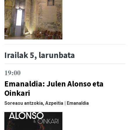
Irailak 5, larunbata
19:00
Emanaldia: Julen Alonso eta
Oinkari
Soreasu antzokia, Azpeitia | Emanaldia