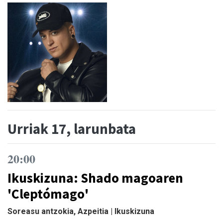
Urriak 17, larunbata
20:00
Ikuskizuna: Shado magoaren
'Cleptómago'
Soreasu antzokia, Azpeitia | Ikuskizuna