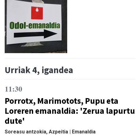
Urriak 4, igandea
11:30
Porrotx, Marimotots, Pupu eta
Loreren emanaldia: 'Zerua lapurtu
dute'
Soreasu antzokia, Azpeitia | Emanaldia