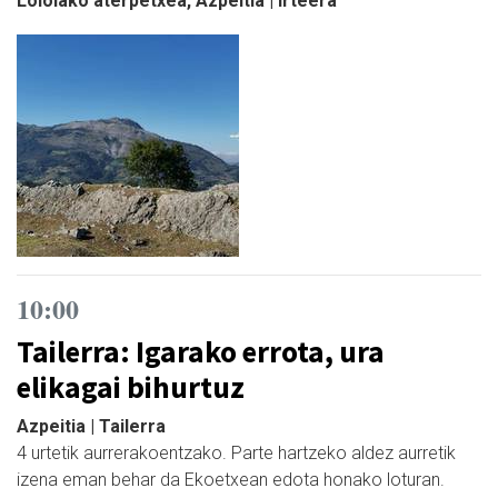
Loiolako aterpetxea, Azpeitia | Irteera
10:00
Tailerra: Igarako errota, ura
elikagai bihurtuz
Azpeitia | Tailerra
4 urtetik aurrerakoentzako. Parte hartzeko aldez aurretik
izena eman behar da Ekoetxean edota honako loturan.