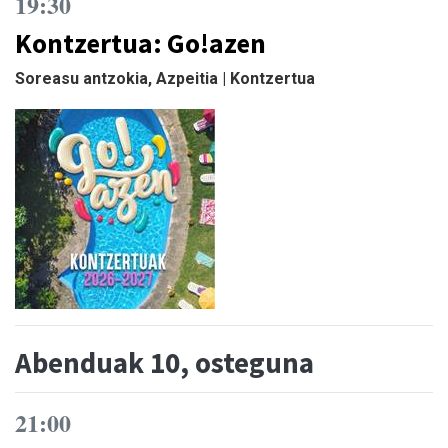
19:30
Kontzertua: Go!azen
Soreasu antzokia, Azpeitia | Kontzertua
Abenduak 10, osteguna
21:00