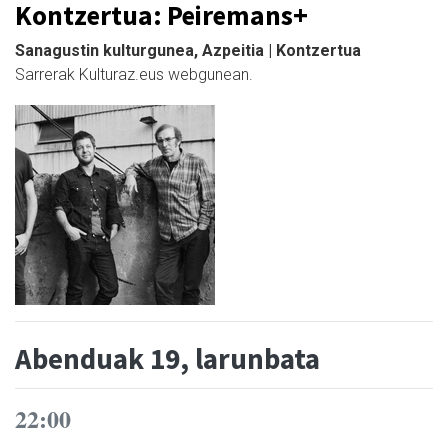
Kontzertua: Peiremans+
Sanagustin kulturgunea, Azpeitia | Kontzertua
Sarrerak Kulturaz.eus webgunean.
Abenduak 19, larunbata
22:00