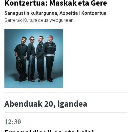
Kontzertua: Maskak eta Gere
Sanagustin kulturgunea, Azpeitia | Kontzertua
Sarrerak Kulturaz.eus webgunean.
Abenduak 20, igandea
12:30