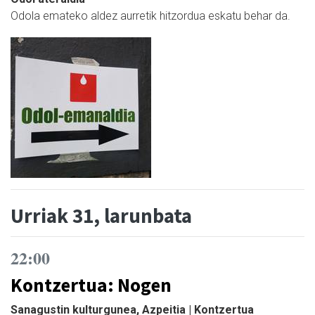
Odola emateko aldez aurretik hitzordua eskatu behar da.
Urriak 31, larunbata
22:00
Kontzertua: Nogen
Sanagustin kulturgunea, Azpeitia | Kontzertua