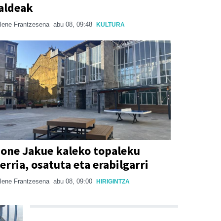
aldeak
lene Frantzesena
abu 08, 09:48
KULTURA
one Jakue kaleko topaleku
erria, osatuta eta erabilgarri
lene Frantzesena
abu 08, 09:00
HIRIGINTZA