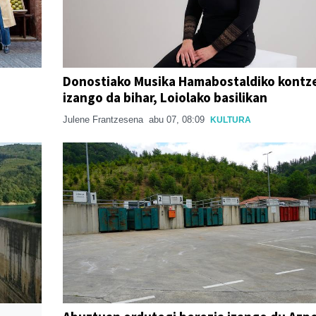
Donostiako Musika Hamabostaldiko kontz
izango da bihar, Loiolako basilikan
Julene Frantzesena
abu 07, 08:09
KULTURA