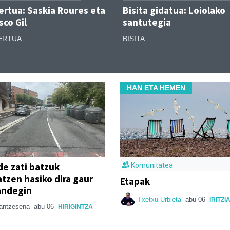
rtua: Saskia Roures eta
Bisita gidatua: Loiolako
sco Gil
santutegia
ERTUA
BISITA
HAN ETA HEMEN
de zati batzuk
Komunitatea
atzen hasiko dira gaur
Etapak
andegin
Txetxu Urbieta
abu 06
IRITZI
rantzesena
abu 06
HIRIGINTZA