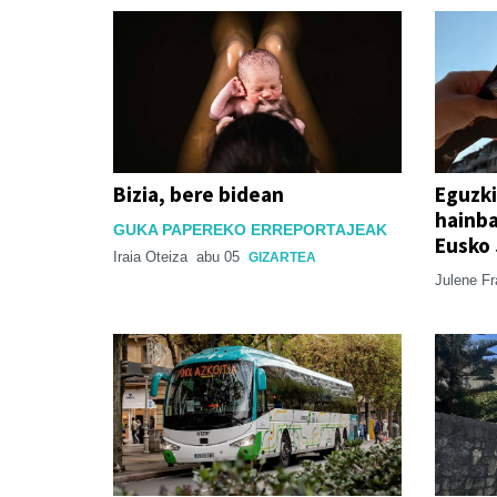
Bizia, bere bidean
Eguzki
hainb
GUKA PAPEREKO ERREPORTAJEAK
Eusko 
Iraia Oteiza
abu 05
GIZARTEA
Julene F