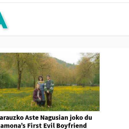
arauzko Aste Nagusian joko du
amona’s First Evil Boyfriend