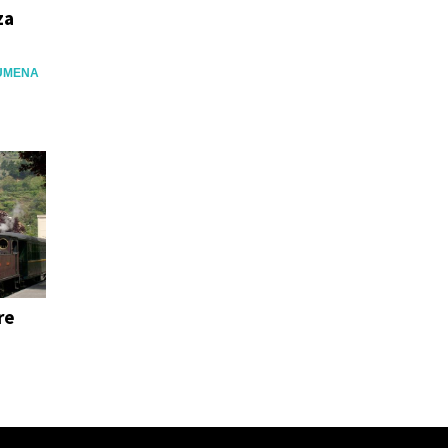
za
UMENA
re