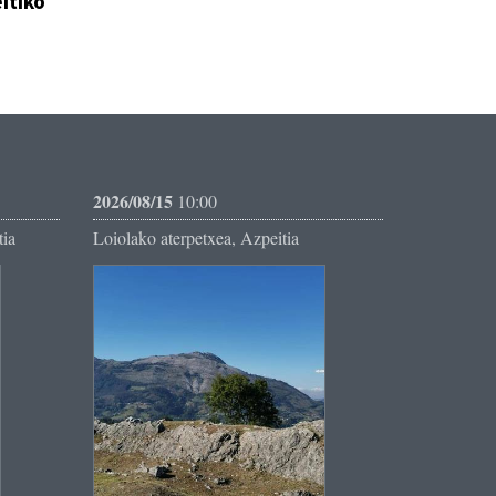
itiko
2026/08/15
10:00
tia
Loiolako aterpetxea, Azpeitia