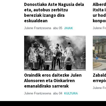
Donostiako Aste Nagusia dela
Alberd
eta, autobus zerbitzu
itxita
bereziak izango dira
ur hod
eskualdean
konpo
Julene Frantzesena
abu 05
Julene F
JAIAK
Oraindik eros daitezke Julen
Zabald
Alonsoren eta Oinkariren
errepi
emanaldirako sarrerak
Julene F
Julene Frantzesena
abu 04
KULTURA