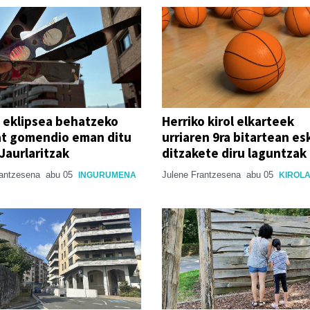
 eklipsea behatzeko
Herriko kirol elkarteek
at gomendio eman ditu
urriaren 9ra bitartean es
Jaurlaritzak
ditzakete diru laguntzak
rantzesena
abu 05
Julene Frantzesena
abu 05
INGURUMENA
KIROL