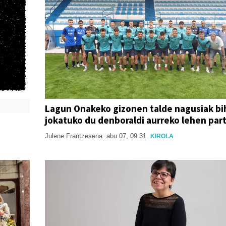
Lagun Onakeko gizonen talde nagusiak bi
jokatuko du denboraldi aurreko lehen par
Julene Frantzesena
abu 07, 09:31
KIROLA