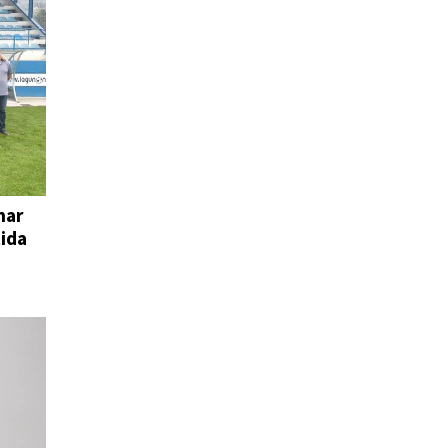
har
tida