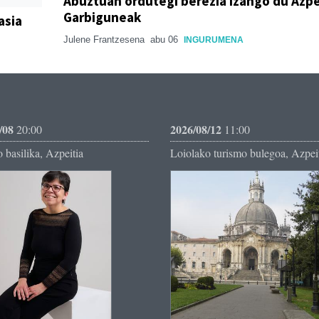
Abuztuan ordutegi berezia izango du Azpe
Garbiguneak
asia
Julene Frantzesena
abu 06
INGURUMENA
/08
2026/08/12
20:00
11:00
 basilika, Azpeitia
Loiolako turismo bulegoa, Azpei