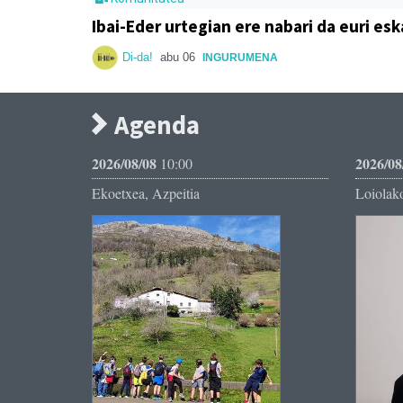
Ibai-Eder urtegian ere nabari da euri esk
Di-da!
abu 06
INGURUMENA
Agenda
2026/08/08
2026/08
10:00
Ekoetxea, Azpeitia
Loiolako