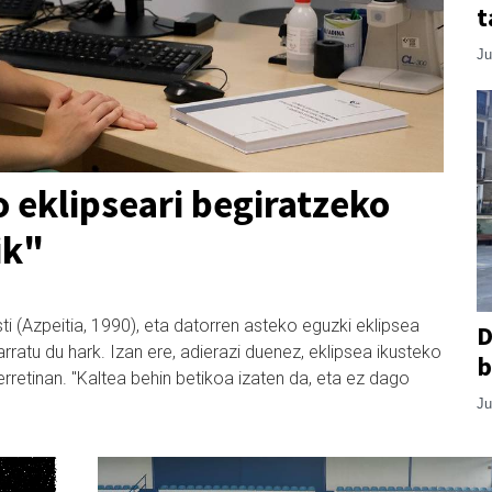
t
Ju
o eklipseari begiratzeko
ik"
i (Azpeitia, 1990), eta datorren asteko eguzki eklipsea
D
ratu du hark. Izan ere, adierazi duenez, eklipsea ikusteko
b
rretinan. "Kaltea behin betikoa izaten da, eta ez dago
Ju