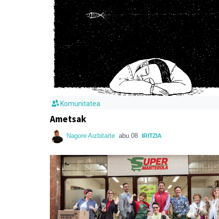
Komunitatea
Ametsak
Nagore Aizbitarte
abu 08
IRITZIA