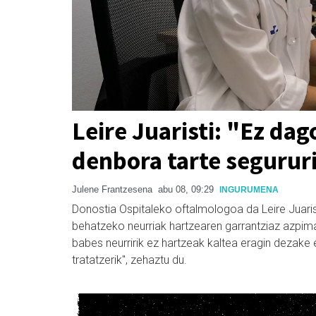
Leire Juaristi: "Ez dag
denbora tarte segurur
Julene Frantzesena
abu 08, 09:29
INGURUMENA
Donostia Ospitaleko oftalmologoa da Leire Juarist
behatzeko neurriak hartzearen garrantziaz azpimar
babes neurririk ez hartzeak kaltea eragin dezake e
tratatzerik", zehaztu du.