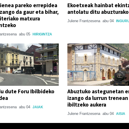
ienea pareko errepidea
Ekoetxeak hainbat ekint
 izango da gaur eta bihar,
antolatu ditu abuzturako
iteriako matxura
Julene Frantzesena
abu 04
INGUR
ntzeko
rantzesena
abu 05
HIRIGINTZA
u dute Foru Ibilbideko
Abuztuko astegunetan e
dea
izango da lurrun trenean
ibiltzeko aukera
rantzesena
abu 04
JAIAK
Julene Frantzesena
abu 04
AISIA