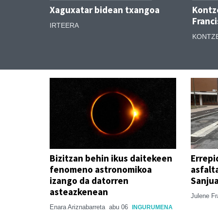
Xaguxatar bidean txangoa
Kontze
Franci
IRTEERA
KONTZ
Bizitzan behin ikus daitekeen
Errepi
fenomeno astronomikoa
asfalt
izango da datorren
Sanju
asteazkenean
Julene F
Enara Ariznabarreta
abu 06
INGURUMENA