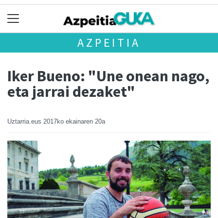
AZPEITIA
Iker Bueno: "Une onean nago,
eta jarrai dezaket"
Uztarria.eus
2017ko ekainaren 20a