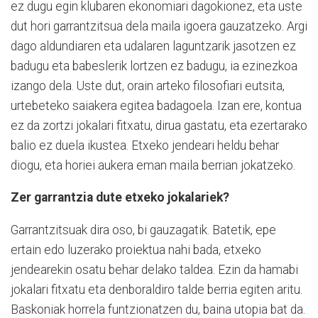
ez dugu egin klubaren ekonomiari dagokionez, eta uste
dut hori garrantzitsua dela maila igoera gauzatzeko. Argi
dago aldundiaren eta udalaren laguntzarik jasotzen ez
badugu eta babeslerik lortzen ez badugu, ia ezinezkoa
izango dela. Uste dut, orain arteko filosofiari eutsita,
urtebeteko saiakera egitea badagoela. Izan ere, kontua
ez da zortzi jokalari fitxatu, dirua gastatu, eta ezertarako
balio ez duela ikustea. Etxeko jendeari heldu behar
diogu, eta horiei aukera eman maila berrian jokatzeko.
Zer garrantzia dute etxeko jokalariek?
Garrantzitsuak dira oso, bi gauzagatik. Batetik, epe
ertain edo luzerako proiektua nahi bada, etxeko
jendearekin osatu behar delako taldea. Ezin da hamabi
jokalari fitxatu eta denboraldiro talde berria egiten aritu.
Baskoniak horrela funtzionatzen du, baina utopia bat da.