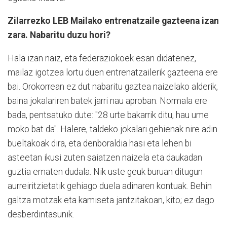
Zilarrezko LEB Mailako entrenatzaile gazteena izan
zara. Nabaritu duzu hori?
Hala izan naiz, eta federaziokoek esan didatenez,
mailaz igotzea lortu duen entrenatzailerik gazteena ere
bai. Orokorrean ez dut nabaritu gaztea naizelako alderik,
baina jokalariren batek jarri nau aproban. Normala ere
bada, pentsatuko dute: "28 urte bakarrik ditu, hau ume
moko bat da". Halere, taldeko jokalari gehienak nire adin
bueltakoak dira, eta denboraldia hasi eta lehen bi
asteetan ikusi zuten saiatzen naizela eta daukadan
guztia ematen dudala. Nik uste geuk buruan ditugun
aurreiritzietatik gehiago duela adinaren kontuak. Behin
galtza motzak eta kamiseta jantzitakoan, kito; ez dago
desberdintasunik.