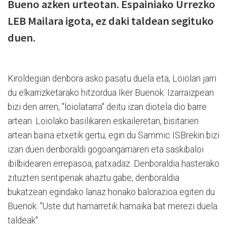
Bueno azken urteotan. Espainiako Urrezko
LEB Mailara igota, ez daki taldean segituko
duen.
Kiroldegian denbora asko pasatu duela eta, Loiolan jarri
du elkarrizketarako hitzordua Iker Buenok. Izarraizpean
bizi den arren, "loiolatarra" deitu izan diotela dio barre
artean. Loiolako basilikaren eskaileretan, bisitarien
artean baina etxetik gertu, egin du Sammic ISBrekin bizi
izan duen denboraldi gogoangarriaren eta saskibaloi
ibilbidearen errepasoa, patxadaz. Denboraldia hasterako
zituzten sentipenak ahaztu gabe, denboraldia
bukatzean egindako lanaz honako balorazioa egiten du
Buenok: "Uste dut hamarretik hamaika bat merezi duela
taldeak".