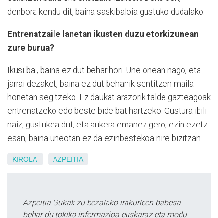
denbora kendu dit, baina saskibaloia gustuko dudalako.
Entrenatzaile lanetan ikusten duzu etorkizunean
zure burua?
Ikusi bai, baina ez dut behar hori. Une onean nago, eta
jarrai dezaket, baina ez dut beharrik sentitzen maila
honetan segitzeko. Ez daukat arazorik talde gazteagoak
entrenatzeko edo beste bide bat hartzeko. Gustura ibili
naiz, gustukoa dut, eta aukera emanez gero, ezin ezetz
esan, baina uneotan ez da ezinbestekoa nire bizitzan.
KIROLA
AZPEITIA
Azpeitia Gukak zu bezalako irakurleen babesa
behar du tokiko informazioa euskaraz eta modu