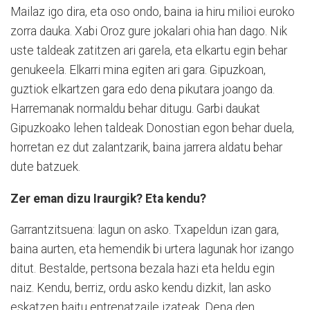
Mailaz igo dira, eta oso ondo, baina ia hiru milioi euroko
zorra dauka. Xabi Oroz gure jokalari ohia han dago. Nik
uste taldeak zatitzen ari garela, eta elkartu egin behar
genukeela. Elkarri mina egiten ari gara. Gipuzkoan,
guztiok elkartzen gara edo dena pikutara joango da.
Harremanak normaldu behar ditugu. Garbi daukat
Gipuzkoako lehen taldeak Donostian egon behar duela,
horretan ez dut zalantzarik, baina jarrera aldatu behar
dute batzuek.
Zer eman dizu Iraurgik? Eta kendu?
Garrantzitsuena: lagun on asko. Txapeldun izan gara,
baina aurten, eta hemendik bi urtera lagunak hor izango
ditut. Bestalde, pertsona bezala hazi eta heldu egin
naiz. Kendu, berriz, ordu asko kendu dizkit, lan asko
eskatzen baitu entrenatzaile izateak. Dena den,