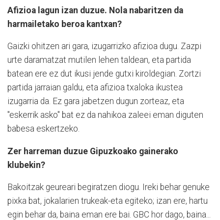
Afizioa lagun izan duzue. Nola nabaritzen da
harmailetako beroa kantxan?
Gaizki ohitzen ari gara, izugarrizko afizioa dugu. Zazpi
urte daramatzat mutilen lehen taldean, eta partida
batean ere ez dut ikusi jende gutxi kiroldegian. Zortzi
partida jarraian galdu, eta afizioa txaloka ikustea
izugarria da. Ez gara jabetzen dugun zorteaz, eta
"eskerrik asko" bat ez da nahikoa zaleei eman diguten
babesa eskertzeko.
Zer harreman duzue Gipuzkoako gainerako
klubekin?
Bakoitzak geureari begiratzen diogu. Ireki behar genuke
pixka bat, jokalarien trukeak-eta egiteko; izan ere, hartu
egin behar da, baina eman ere bai. GBC hor dago, baina...