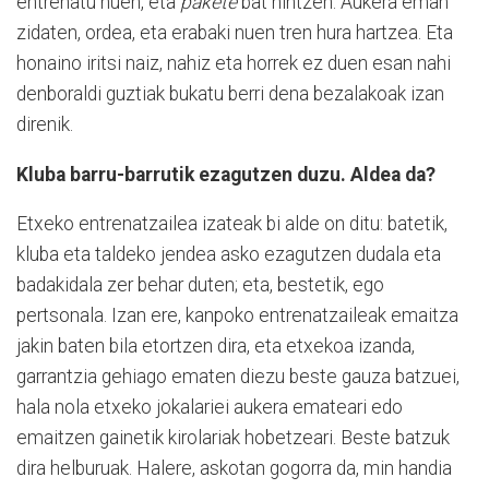
entrenatu nuen, eta
pakete
bat nintzen. Aukera eman
zidaten, ordea, eta erabaki nuen tren hura hartzea. Eta
honaino iritsi naiz, nahiz eta horrek ez duen esan nahi
denboraldi guztiak bukatu berri dena bezalakoak izan
direnik.
Kluba barru-barrutik ezagutzen duzu. Aldea da?
Etxeko entrenatzailea izateak bi alde on ditu: batetik,
kluba eta taldeko jendea asko ezagutzen dudala eta
badakidala zer behar duten; eta, bestetik, ego
pertsonala. Izan ere, kanpoko entrenatzaileak emaitza
jakin baten bila etortzen dira, eta etxekoa izanda,
garrantzia gehiago ematen diezu beste gauza batzuei,
hala nola etxeko jokalariei aukera emateari edo
emaitzen gainetik kirolariak hobetzeari. Beste batzuk
dira helburuak. Halere, askotan gogorra da, min handia