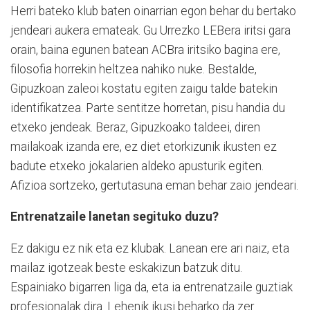
Herri bateko klub baten oinarrian egon behar du bertako
jendeari aukera emateak. Gu Urrezko LEBera iritsi gara
orain, baina egunen batean ACBra iritsiko bagina ere,
filosofia horrekin heltzea nahiko nuke. Bestalde,
Gipuzkoan zaleoi kostatu egiten zaigu talde batekin
identifikatzea. Parte sentitze horretan, pisu handia du
etxeko jendeak. Beraz, Gipuzkoako taldeei, diren
mailakoak izanda ere, ez diet etorkizunik ikusten ez
badute etxeko jokalarien aldeko apusturik egiten.
Afizioa sortzeko, gertutasuna eman behar zaio jendeari.
Entrenatzaile lanetan segituko duzu?
Ez dakigu ez nik eta ez klubak. Lanean ere ari naiz, eta
mailaz igotzeak beste eskakizun batzuk ditu.
Espainiako bigarren liga da, eta ia entrenatzaile guztiak
profesionalak dira. Lehenik ikusi beharko da zer