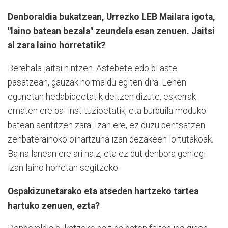
Denboraldia bukatzean, Urrezko LEB Mailara igota,
"laino batean bezala" zeundela esan zenuen. Jaitsi
al zara laino horretatik?
Berehala jaitsi nintzen. Astebete edo bi aste
pasatzean, gauzak normaldu egiten dira. Lehen
egunetan hedabideetatik deitzen dizute, eskerrak
ematen ere bai instituzioetatik, eta burbuila moduko
batean sentitzen zara. Izan ere, ez duzu pentsatzen
zenbaterainoko oihartzuna izan dezakeen lortutakoak.
Baina lanean ere ari naiz, eta ez dut denbora gehiegi
izan laino horretan segitzeko.
Ospakizunetarako eta atseden hartzeko tartea
hartuko zenuen, ezta?