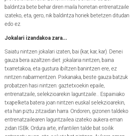
baldintza bete behar diren maila horretan entrenatzaile
izateko, eta, gero, nik baldintza horiek betetzen ditudan
edo ez.
Jokalari izandakoa zara...
Saiatu nintzen jokalari izaten, bai (kar, kar, kar). Denei
gauza bera azaltzen diet: jokalaria nintzen, baina
txarretakoa, eta gustura ibiltzen banintzen ere, ez
nintzen nabarmentzen. Pixkanaka, beste gauza batzuk
probatzen hasi nintzen: gaztetxoekin epaile,
entrenatzaile, selekzioarekin laguntzaile... Espainiako
txapelketa batera joan nintzen euskal selekzioarekin,
eta han piztu zitzaidan harra. Ondoren, gizonen taldeko
entrenatzailearen laguntzailea izateko aukera eman
zidan ISBk. Ordura arte, infantilen talde bat soilik