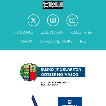
HONI BURUZ
LEGE OHARRA
PUBLIZITATEA
ARAUAK
HARREMANETARAKO
RSS
Babesleak