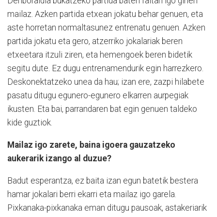
Denboraldia bukatzeko partida baten faltan igo ginen
mailaz. Azken partida etxean jokatu behar genuen, eta
aste horretan normaltasunez entrenatu genuen. Azken
partida jokatu eta gero, atzerriko jokalariak beren
etxeetara itzuli ziren, eta hemengoek beren bidetik
segitu dute. Ez dugu entrenamendurik egin harrezkero.
Deskonektatzeko unea da hau; izan ere, zazpi hilabete
pasatu ditugu egunero-egunero elkarren aurpegiak
ikusten. Eta bai, parrandaren bat egin genuen taldeko
kide guztiok.
Mailaz igo zarete, baina igoera gauzatzeko
aukerarik izango al duzue?
Badut esperantza, ez baita izan egun batetik bestera
hamar jokalari berri ekarri eta mailaz igo garela.
Pixkanaka-pixkanaka eman ditugu pausoak, astakeriarik