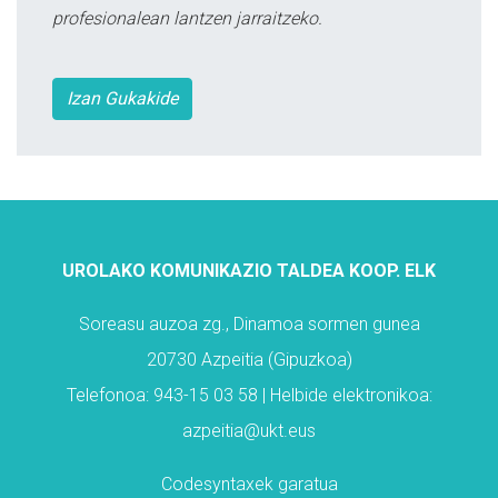
profesionalean lantzen jarraitzeko.
Izan Gukakide
UROLAKO KOMUNIKAZIO TALDEA KOOP. ELK
Soreasu auzoa zg., Dinamoa sormen gunea
20730 Azpeitia (Gipuzkoa)
Telefonoa: 943-15 03 58 | Helbide elektronikoa:
azpeitia@ukt.eus
Codesyntaxek garatua