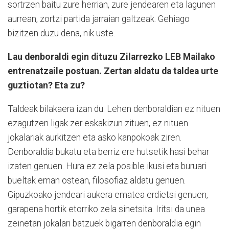
sortrzen baitu zure herrian, zure jendearen eta lagunen
aurrean, zortzi partida jarraian galtzeak. Gehiago
bizitzen duzu dena, nik uste.
Lau denboraldi egin dituzu Zilarrezko LEB Mailako
entrenatzaile postuan. Zertan aldatu da taldea urte
guztiotan? Eta zu?
Taldeak bilakaera izan du. Lehen denboraldian ez nituen
ezagutzen ligak zer eskakizun zituen, ez nituen
jokalariak aurkitzen eta asko kanpokoak ziren.
Denboraldia bukatu eta berriz ere hutsetik hasi behar
izaten genuen. Hura ez zela posible ikusi eta buruari
bueltak eman ostean, filosofiaz aldatu genuen.
Gipuzkoako jendeari aukera ematea erdietsi genuen,
garapena hortik etorriko zela sinetsita. Iritsi da unea
zeinetan jokalari batzuek bigarren denboraldia egin