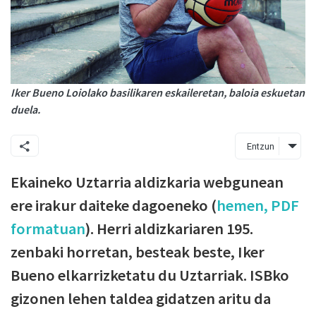
Iker Bueno Loiolako basilikaren eskaileretan, baloia eskuetan
duela.
Entzun
Ekaineko Uztarria aldizkaria webgunean
ere irakur daiteke dagoeneko (
hemen, PDF
formatuan
). Herri aldizkariaren 195.
zenbaki horretan, besteak beste, Iker
Bueno elkarrizketatu du Uztarriak. ISBko
gizonen lehen taldea gidatzen aritu da