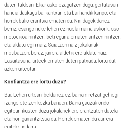
duten taldean. Elkar asko ezagutzen dugu, gertutasun
handia daukagu bai kantxan eta bai handik kanpo, eta
horrek balio erantsia ematen du. Niri dagokidanez,
berriz, esango nuke lehen ez nuela maina askorik; oso
metodikoa nintzen, beti egurra ematen aritzen nintzen,
eta aldatu egin naiz. Saiatzen naiz jokalariak
motibatzen; beraz, jarrera aldetik ere aldatu naiz.
Lasaitasuna, urteek ematen duten patxada, lortu dut
azken urteotan.
Konfiantza ere lortu duzu?
Bai. Lehen urtean, beldurrez ez, baina niretzat gehiegi
izango ote zen kezka banuen. Baina gauzak ondo
egitean ikusten duzu jokalariek ere erantzuten dutela,
eta hori garrantzitsua da. Horrek ematen du aurrera
egiteko indarra.