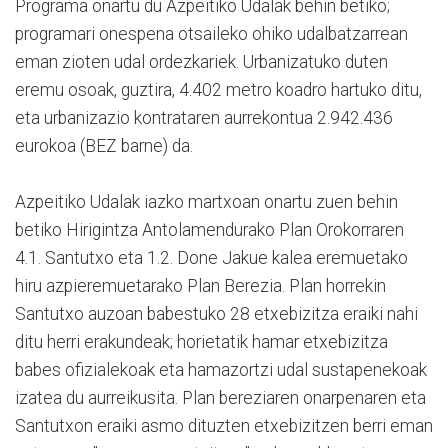
Programa onartu du Azpeitiko Udalak behin betiko;
programari onespena otsaileko ohiko udalbatzarrean
eman zioten udal ordezkariek. Urbanizatuko duten
eremu osoak, guztira, 4.402 metro koadro hartuko ditu,
eta urbanizazio kontrataren aurrekontua 2.942.436
eurokoa (BEZ barne) da.
Azpeitiko Udalak iazko martxoan onartu zuen behin
betiko Hirigintza Antolamendurako Plan Orokorraren
4.1. Santutxo eta 1.2. Done Jakue kalea eremuetako
hiru azpieremuetarako Plan Berezia. Plan horrekin
Santutxo auzoan babestuko 28 etxebizitza eraiki nahi
ditu herri erakundeak; horietatik hamar etxebizitza
babes ofizialekoak eta hamazortzi udal sustapenekoak
izatea du aurreikusita. Plan bereziaren onarpenaren eta
Santutxon eraiki asmo dituzten etxebizitzen berri eman