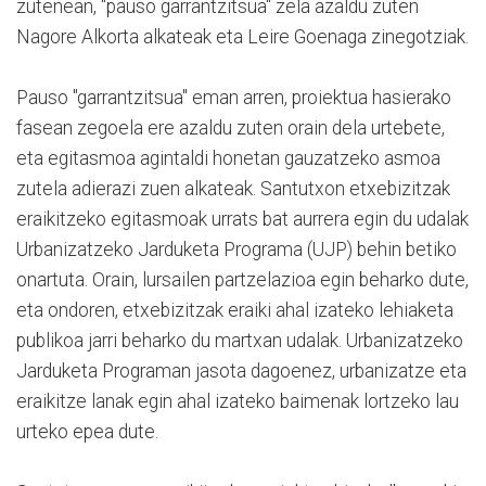
zutenean, "pauso garrantzitsua" zela azaldu zuten
Nagore Alkorta alkateak eta Leire Goenaga zinegotziak.
Pauso "garrantzitsua" eman arren, proiektua hasierako
fasean zegoela ere azaldu zuten orain dela urtebete,
eta egitasmoa agintaldi honetan gauzatzeko asmoa
zutela adierazi zuen alkateak. Santutxon etxebizitzak
eraikitzeko egitasmoak urrats bat aurrera egin du udalak
Urbanizatzeko Jarduketa Programa (UJP) behin betiko
onartuta. Orain, lursailen partzelazioa egin beharko dute,
eta ondoren, etxebizitzak eraiki ahal izateko lehiaketa
publikoa jarri beharko du martxan udalak. Urbanizatzeko
Jarduketa Programan jasota dagoenez, urbanizatze eta
eraikitze lanak egin ahal izateko baimenak lortzeko lau
urteko epea dute.