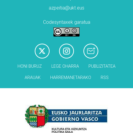
azpeitia@ukt.eus
Codesyntaxek garatua
HONI BURUZ
LEGE OHARRA
PUBLIZITATEA
ARAUAK
HARREMANETARAKO
RSS
Babesleak