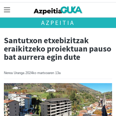
AZPEITIA
Santutxon etxebizitzak
eraikitzeko proiektuan pauso
bat aurrera egin dute
Nerea Uranga
2024ko martxoaren 13a