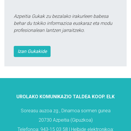
Azpeitia Gukak zu bezalako irakurleen babesa
behar du tokiko informazioa euskaraz eta modu
profesionalean lantzen jarraitzeko.
Izan Gukakide
UROLAKO KOMUNIKAZIO TALDEA KOOP. ELK
Soreasu auzoa zg., Dinamoa sormen gunea
20730 Azpeitia (Gipuzkoa)
Telefonoa: 943-15 03 58 | Helbide elektronikoa: