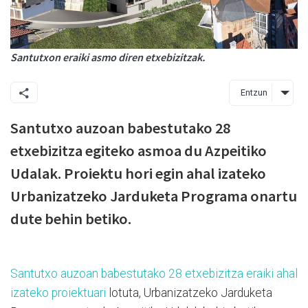
Santutxon eraiki asmo diren etxebizitzak.
Entzun
Santutxo auzoan babestutako 28
etxebizitza egiteko asmoa du Azpeitiko
Udalak. Proiektu hori egin ahal izateko
Urbanizatzeko Jarduketa Programa onartu
dute behin betiko.
Santutxo auzoan babestutako 28 etxebizitza eraiki ahal
izateko proiektuari
lotuta, Urbanizatzeko Jarduketa