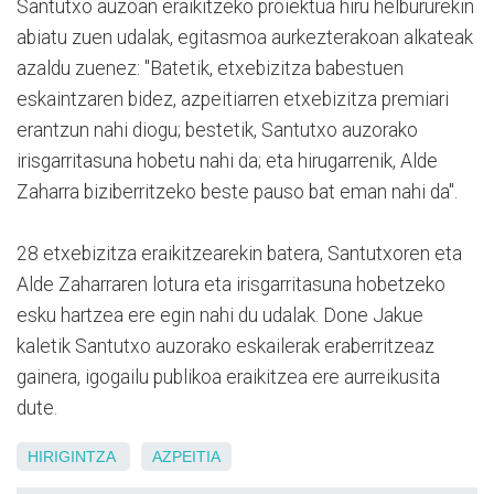
Santutxo auzoan eraikitzeko proiektua hiru helbururekin
abiatu zuen udalak, egitasmoa aurkezterakoan alkateak
azaldu zuenez: "Batetik, etxebizitza babestuen
eskaintzaren bidez, azpeitiarren etxebizitza premiari
erantzun nahi diogu; bestetik, Santutxo auzorako
irisgarritasuna hobetu nahi da; eta hirugarrenik, Alde
Zaharra biziberritzeko beste pauso bat eman nahi da".
28 etxebizitza eraikitzearekin batera, Santutxoren eta
Alde Zaharraren lotura eta irisgarritasuna hobetzeko
esku hartzea ere egin nahi du udalak. Done Jakue
kaletik Santutxo auzorako eskailerak eraberritzeaz
gainera, igogailu publikoa eraikitzea ere aurreikusita
dute.
HIRIGINTZA
AZPEITIA