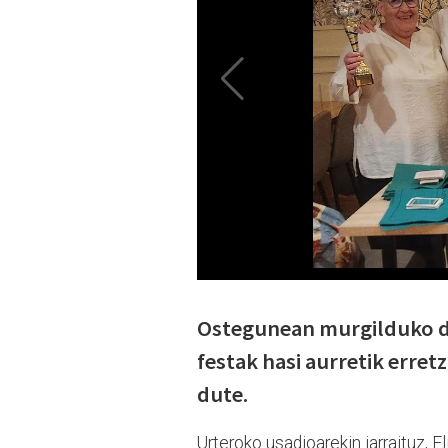
Ostegunean murgilduko da 
festak hasi aurretik erret
dute.
Urteroko usadioarekin jarraituz, E