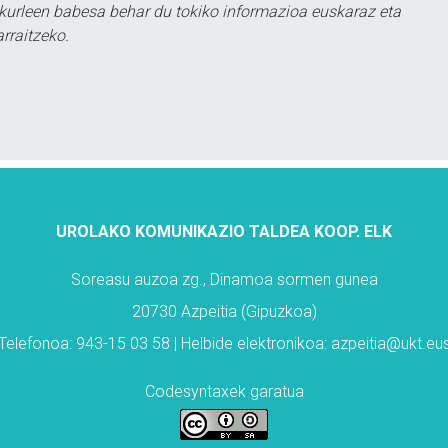
kurleen babesa behar du tokiko informazioa euskaraz eta
rraitzeko.
UROLAKO KOMUNIKAZIO TALDEA KOOP. ELK
Soreasu auzoa zg., Dinamoa sormen gunea
20730 Azpeitia (Gipuzkoa)
Telefonoa: 943-15 03 58 | Helbide elektronikoa: azpeitia@ukt.eu
Codesyntaxek garatua