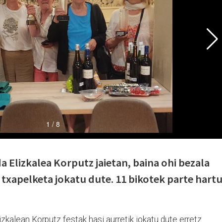
Elizkalea Korputz jaietan, baina ohi bezala
z txapelketa jokatu dute. 11 bikotek parte hart
lizkalean Korputz festak hasi aurretik jokatu dute erretz