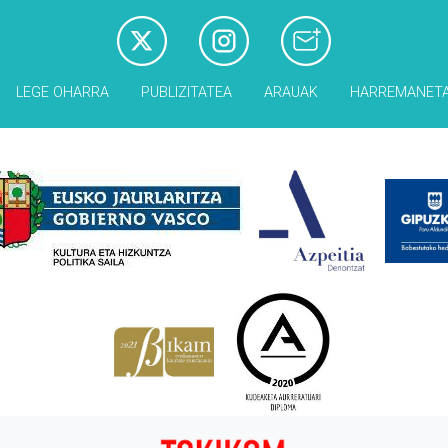
LEGE OHARRA
PUBLIZITATEA
ARAUAK
HARREMANET
Babesleak