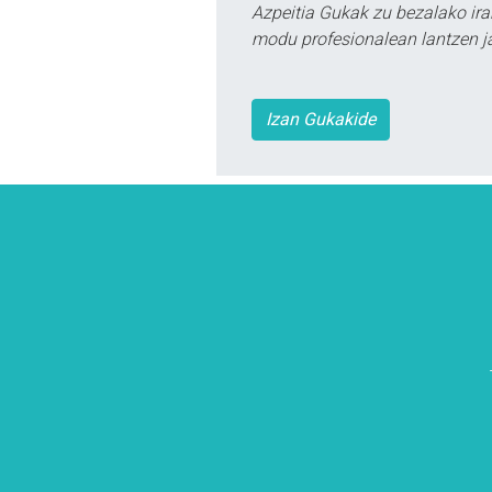
Azpeitia Gukak zu bezalako ira
modu profesionalean lantzen ja
Izan Gukakide