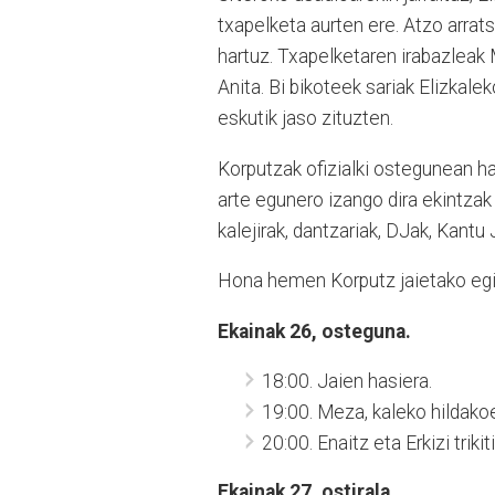
txapelketa aurten ere. Atzo arrat
hartuz. Txapelketaren irabazleak 
Anita. Bi bikoteek sariak Elizkal
eskutik jaso zituzten.
Korputzak ofizialki ostegunean ha
arte egunero izango dira ekintzak 
kalejirak, dantzariak, DJak, Kantu 
Hona hemen Korputz jaietako egit
Ekainak 26, osteguna.
18:00. Jaien hasiera.
19:00. Meza, kaleko hildako
20:00. Enaitz eta Erkizi triki
Ekainak 27, ostirala.