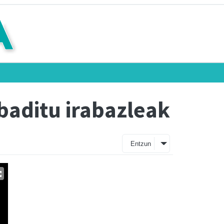
baditu irabazleak
Entzun