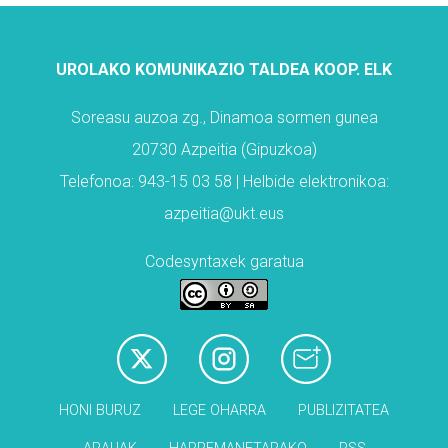
UROLAKO KOMUNIKAZIO TALDEA KOOP. ELK
Soreasu auzoa zg., Dinamoa sormen gunea
20730 Azpeitia (Gipuzkoa)
Telefonoa: 943-15 03 58 | Helbide elektronikoa:
azpeitia@ukt.eus
Codesyntaxek garatua
HONI BURUZ
LEGE OHARRA
PUBLIZITATEA