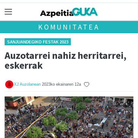
KOMUNITATEA
SANJUANDEGIKO FESTAK 2023
Auzotarrei nahiz herritarrei,
eskerrak
XJ Auzolanean
2023ko ekainaren 12a