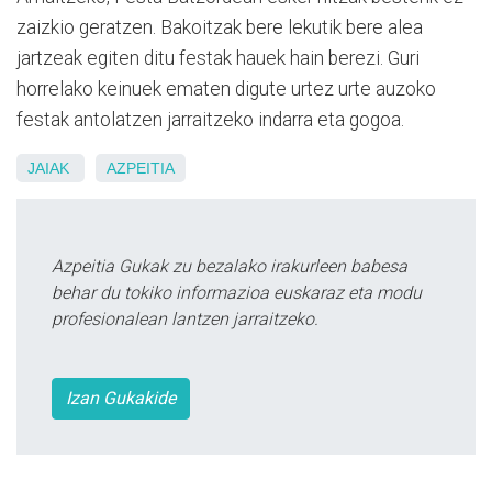
zaizkio geratzen. Bakoitzak bere lekutik bere alea
jartzeak egiten ditu festak hauek hain berezi. Guri
horrelako keinuek ematen digute urtez urte auzoko
festak antolatzen jarraitzeko indarra eta gogoa.
JAIAK
AZPEITIA
Azpeitia Gukak zu bezalako irakurleen babesa
behar du tokiko informazioa euskaraz eta modu
profesionalean lantzen jarraitzeko.
Izan Gukakide