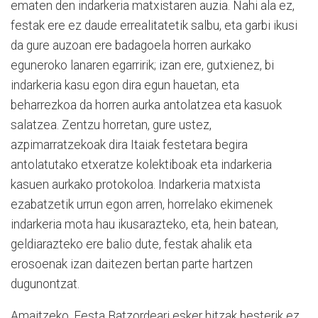
ematen den indarkeria matxistaren auzia. Nahi ala ez,
festak ere ez daude errealitatetik salbu, eta garbi ikusi
da gure auzoan ere badagoela horren aurkako
eguneroko lanaren egarririk; izan ere, gutxienez, bi
indarkeria kasu egon dira egun hauetan, eta
beharrezkoa da horren aurka antolatzea eta kasuok
salatzea. Zentzu horretan, gure ustez,
azpimarratzekoak dira Itaiak festetara begira
antolatutako etxeratze kolektiboak eta indarkeria
kasuen aurkako protokoloa. Indarkeria matxista
ezabatzetik urrun egon arren, horrelako ekimenek
indarkeria mota hau ikusarazteko, eta, hein batean,
geldiarazteko ere balio dute, festak ahalik eta
erosoenak izan daitezen bertan parte hartzen
dugunontzat.
Amaitzeko, Festa Batzordeari esker hitzak besterik ez