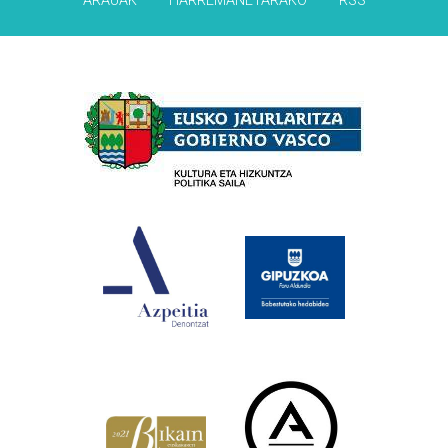
ARAUAK
HARREMANETARAKO
RSS
Babesleak