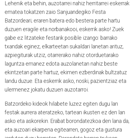
Lehenik eta behin, auzotarrei nahiz herritarrei eskerrak
ematea tokatzen zaio Sanjuandegiko Festa
Batzordeari; eraren batera edo bestera parte hartu
duzuen eragile eta norbanakooi, eskerrik asko! Zuek
gabe ez litzateke festarik posible izango: barrako
txandak eginez, elkarteetan sukaldari lanetan arituz,
azpiegiturak utziz, otarrerako nahiz otorduetarako
laguntza emanez edota auzolanetan nahiz beste
ekintzetan parte hartuz, ekimen ezberdinak bultzatuz
landu duzue. Eta eskerrik asko, noski, pazientziaz eta
ulermenez jokatu duzuen auzotarroi.
Batzordeko kideok hilabete luzez egiten dugu lan
festak aurrera ateratzeko, tartean ikusten ez den lan
asko eta askorekin. Erabat borondatezkoa den lana da,
eta auzoari ekarpena egitearren, gogoz eta gustura