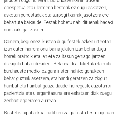
jarduten dugu horretan. Borondate horren trukean
errespetua eta ulermena besterik ez dugu eskatzen,
askotan purrustadak eta aurpegi txarrak jasotzera ere
behartuta baikaude. Festak hobetu nahi dituenak badaki
non aurki gaitzakeen.
Gainera, begi onez ikusten dugu festek azken urteotan
izan duten harrera ona, baina jakitun izan behar dugu
horrek oraindik eta lan eta zailtasun gehiago jartzen
dizkigula batzordekideoi. Belaunaldi aldaketak eta mila
buruhauste medio, ez gara iristen nahiko genukeen
behar guztiak asetzera, eta handi geratzen zaizkigun
hainbat eta hainbat gauza daude; horregatik, auzotarroi
pazientzia eta ulergarritasuna ere eskatzen dizkizuegu
zenbait egoeraren aurrean.
Bestetik, aipatzekoa iruditzen zaigu festa testuinguruan