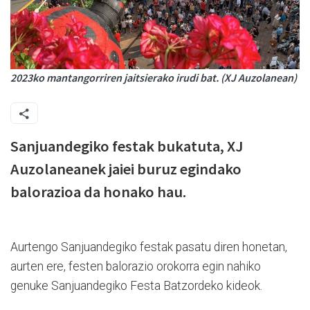
2023ko mantangorriren jaitsierako irudi bat. (XJ Auzolanean)
Sanjuandegiko festak bukatuta, XJ
Auzolaneanek jaiei buruz egindako
balorazioa da honako hau.
Aurtengo Sanjuandegiko festak pasatu diren honetan,
aurten ere, festen balorazio orokorra egin nahiko
genuke Sanjuandegiko Festa Batzordeko kideok.