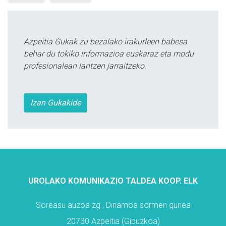
Azpeitia Gukak zu bezalako irakurleen babesa
behar du tokiko informazioa euskaraz eta modu
profesionalean lantzen jarraitzeko.
Izan Gukakide
UROLAKO KOMUNIKAZIO TALDEA KOOP. ELK
Soreasu auzoa zg., Dinamoa sormen gunea
20730 Azpeitia (Gipuzkoa)