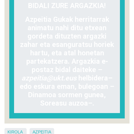
BIDALI ZURE ARGAZKIA!
Azpeitia Gukak herritarrak
animatu nahi ditu etxean
gordeta dituzten argazki
zahar eta esanguratsu horiek
hartu, eta atal honetan
partekatzera. Argazkia e-
postaz bidal daiteke –
azpeitia@ukt.eus
helbidera–
edo eskura eman, bulegoan –
Dinamoa sormen gunea,
Soreasu auzoa–.
KIROLA
AZPEITIA