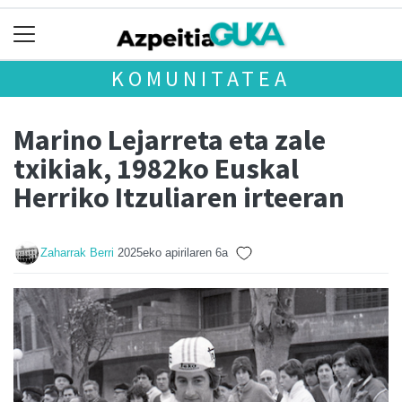
KOMUNITATEA
Marino Lejarreta eta zale
txikiak, 1982ko Euskal
Herriko Itzuliaren irteeran
Zaharrak Berri
2025eko apirilaren 6a