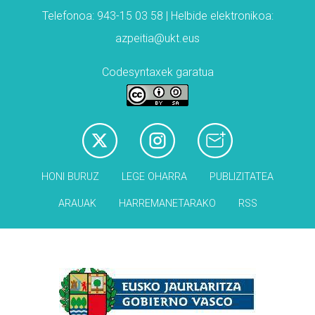
Telefonoa: 943-15 03 58 | Helbide elektronikoa:
azpeitia@ukt.eus
Codesyntaxek garatua
HONI BURUZ
LEGE OHARRA
PUBLIZITATEA
ARAUAK
HARREMANETARAKO
RSS
Babesleak