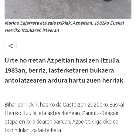
Marino Lejarreta eta zale txikiak, Azpeitian, 1982ko Euskal
Herriko Itzuliaren irteeran
Urte horretan Azpeitian hasi zen Itzulia.
1983an, berriz, lasterketaren bukaera
antolatzearen ardura hartu zuen herriak.
Bihar, apirilak 7, hasiko da Gasteizen 2025eko Euskal
Herriko Itzulia; eta asteazkenean, Zarautz-Beasain
etaparen ibilbidearen barruan, Azpeititik igaroko da
txirrindularitza lasterketa.