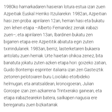
1980ko hamarkadaren hasieran lotura estua izan zuen
Azpeitiak Euskal Herriko Itzuliarekin. 1982an, Azpeitian
hasi zen proba: apirilaren 12an, herrian hasi eta bukatu
zen lehen etapa –Alberto Fernandez zenak irabazi
zuen–; eta apirilaren 13an, Ibardinen bukatu zen
bigarren etapa ere Azpeititik abiatuta egin zuten
txirrindulariek. 1983an, berriz, lasterketaren bukaera
antolatu zuen herriak. Urte haietan ohikoa zenez, bita
banatuta jokatu zuten azken etapa hori: goizeko zatian,
Guido Bontempi esprinter italiarra izan zen Gasteiztik
zetorren pelotoiaren buru Loiolako etorbideko
helmugan; eta arratsaldean, kronoigoeran, Julian
Gorospe izan zen azkarrena Trintxerako gainean, eta
etapa irabaztearekin batera, sailkapen nagusia ere
bereganatu zuen bizkaitarrak.