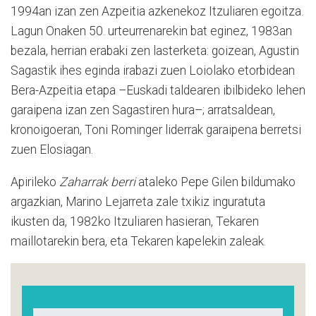
1994an izan zen Azpeitia azkenekoz Itzuliaren egoitza.
Lagun Onaken 50. urteurrenarekin bat eginez, 1983an
bezala, herrian erabaki zen lasterketa: goizean, Agustin
Sagastik ihes eginda irabazi zuen Loiolako etorbidean
Bera-Azpeitia etapa –Euskadi taldearen ibilbideko lehen
garaipena izan zen Sagastiren hura–; arratsaldean,
kronoigoeran, Toni Rominger liderrak garaipena berretsi
zuen Elosiagan.
Apirileko
Zaharrak berri
ataleko Pepe Gilen bildumako
argazkian, Marino Lejarreta zale txikiz inguratuta
ikusten da, 1982ko Itzuliaren hasieran, Tekaren
maillotarekin bera, eta Tekaren kapelekin zaleak.