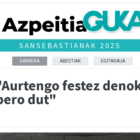
SANSEBASTIANAK 2025
SARRERA
ABESTIAK
EGITARAUA
 "Aurtengo festez deno
pero dut"