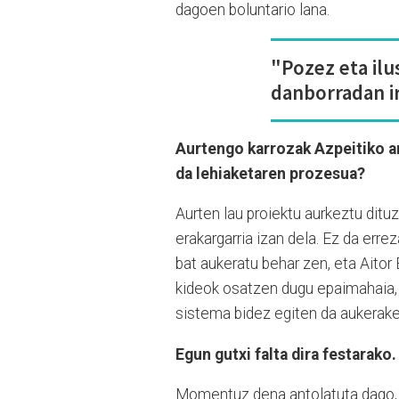
dagoen boluntario lana.
"Pozez eta ilu
danborradan i
Aurtengo karrozak Azpeitiko a
da lehiaketaren prozesua?
Aurten lau proiektu aurkeztu dituzt
erakargarria izan dela. Ez da erre
bat aukeratu behar zen, eta Aitor
kideok osatzen dugu epaimahaia, 
sistema bidez egiten da aukerake
Egun gutxi falta dira festarako
Momentuz dena antolatuta dago, e