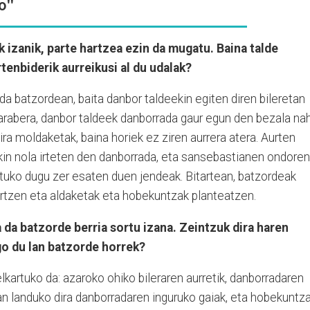
o"
 izanik, parte hartzea ezin da mugatu. Baina talde
tenbiderik aurreikusi al du udalak?
a batzordean, baita danbor taldeekin egiten diren bileretan
 arabera, danbor taldeek danborrada gaur egun den bezala nah
ira moldaketak, baina horiek ez ziren aurrera atera. Aurten
kin nola irteten den danborrada, eta sansebastianen ondoren
rtuko dugu zer esaten duen jendeak. Bitartean, batzordeak
ertzen eta aldaketak eta hobekuntzak planteatzen.
 da batzorde berria sortu izana. Zeintzuk dira haren
go du lan batzorde horrek?
lkartuko da: azaroko ohiko bileraren aurretik, danborradaren
an landuko dira danborradaren inguruko gaiak, eta hobekuntz