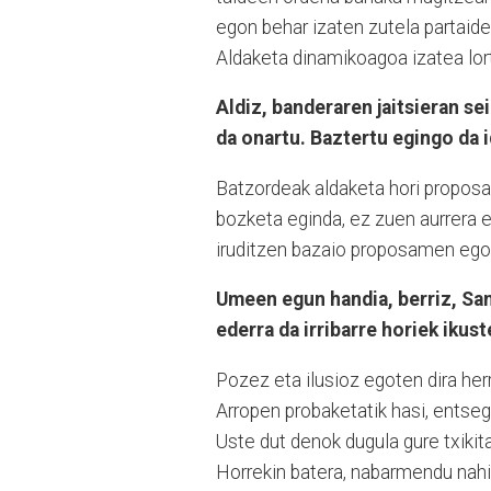
egon behar izaten zutela partaide
Aldaketa dinamikoagoa izatea lort
Aldiz, banderaren jaitsieran se
da onartu. Baztertu egingo da i
Batzordeak aldaketa hori proposat
bozketa eginda, ez zuen aurrera 
iruditzen bazaio proposamen egoki
Umeen egun handia, berriz, San
ederra da irribarre horiek ikust
Pozez eta ilusioz egoten dira herr
Arropen probaketatik hasi, entseg
Uste dut denok dugula gure txiki
Horrekin batera, nabarmendu nahi