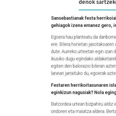
denok sartzek
Sansebastianak festa herrikoiak
gehiagok izena emanez gero, ir
Egoera hau planteatu da danborrad
ere. Bilera horietan jasotakoaren
dute. Aurreko urteetan egin izan d
ikusiko dugu egindako aldaketare
egiten den balorazio bileran azte
lanean jarraituko du, egoerak azt
Festaren herrikoitasunaren isla
eginkizun nagusiak? Nola egin
Batzordea urtean bizpahiru aldiz e
ondoren eta maiatza aldera. Bert