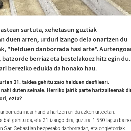
astean sartuta, xehetasun guztiak
n duen arren, urduri izango dela onartzen du
ak, "helduen danborrada hasi arte". Aurtengoa
 batzorde berriaz eta bestelakoez hitz egin du.
ri bereziko edukia da honako hau.
urten 31. taldea gehitu zaio helduen desfileari.
nahi duten seinale. Herriko jairik parte hartzaileenak di
ori, ezta?
anborrada indar handia hartzen ari da azken urteetan.
bat gehitu da, eta 31 izango dira, guztira. 1.550 lagun baino
en San Sebastian bezperako danborradan, eta ongietorriak