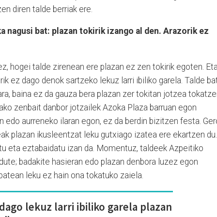
n diren talde berriak ere.
a nagusi bat: plazan tokirik izango al den. Arazorik ez
 hogei talde zirenean ere plazan ez zen tokirik egoten. Eta
erik ez dago denok sartzeko lekuz larri ibiliko garela. Talde ba
ara, baina ez da gauza bera plazan zer tokitan jotzea tokatz
tako zenbait danbor jotzailek Azoka Plaza barruan egon
 edo aurreneko ilaran egon, ez da berdin bizitzen festa. Ger
ak plazan ikusleentzat leku gutxiago izatea ere ekartzen du.
atu eta eztabaidatu izan da. Momentuz, taldeek Azpeitiko
 dute; badakite hasieran edo plazan denbora luzez egon
batean leku ez hain ona tokatuko zaiela.
dago lekuz larri ibiliko garela plazan