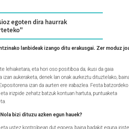
sioz egoten dira haurrak
rteteko"
ntzinako lanbideak izango ditu erakusgai. Zer moduz jo
e lehiaketara, eta hori oso positiboa da; ikusi da gaia
za izan aukeraketa, denek lan onak aurkeztu dituztelako, bain
 Expositorena izan da aurten ere irabazlea. Festa batzordeko
eta irizpide zehatz batzuk kontuan hartuta, puntuaketa
ta.
. Nola bizi dituzu azken egun hauek?
ta ustez kontrolpean dut egoera, baina badakit eguna irist