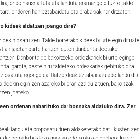
dira, ondo hausnartuta eta landuta eramango dituzte talde
etara, ondoren han eztabaidatu eta erabakiak har ditzaten.
o kideak aldatzen joango dira?
oekin osatu zen. Talde horretako kideek bi urte egin dituzte
tian jaietan parte hartzen duten danbor taldeetako
sartzen. Danbor talde bakoitzeko ordezkariek bi urte egingo
nda igarota, beste hiru taldetako ordezkariak gehituko dira.
iz osatuta egongo da. Batzordeak eztabaidatu edo landu dit
taldeekin egin zen azaroko bileran azaldu zituen, bakoitzak
tzen joateko.
een ordenan nabarituko da: bosnaka aldatuko dira. Zer
deak landu eta proposatu duen aldaketetako bat. Ikusten zen
, danborrada hasteko garaian edota plazan denbora luzez