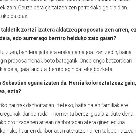
ek zain. Gauza bera gertatzen zen parrokiako geldialdian.
uko da orain.
i taldetik zortzi izatera aldatzea proposatu zen arren, e
deia, edo aurrerago berriro helduko zaio gaiari?
u zuen, bandera jaitsiera erakargarriagoa izan zedin, baina
egin proposamenak, boto bategatik. Ondorengo batzordeari
a dela, gaia landuta, berriro egin daiteke bozketa.
 Sebastian eguna izaten da. Herria koloreztatzeaz gain
ea, ezta?
iko haurrak danborradan irteteko, baita haien familiak ere.
u egunak, danborrada... momentu berezi gisa bizi dute dena.
tako oroitzapenen artean danborradan atera ginen eguna.
ko nuke haurren danborradan ateratzen diren taldeen atzea