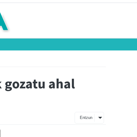
k gozatu ahal
Entzun