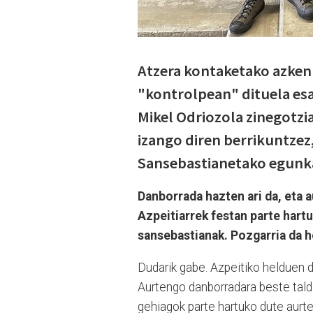
Atzera kontaketako azken 
"kontrolpean" dituela esa
Mikel Odriozola zinegotzi
izango diren berrikuntzez,
Sansebastianetako egunka
Danborrada hazten ari da, eta a
Azpeitiarrek festan parte hartu 
sansebastianak. Pozgarria da h
Dudarik gabe. Azpeitiko helduen d
Aurtengo danborradara beste talde 
gehiagok parte hartuko dute aurt