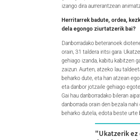
izango dira aurrerantzean animatze
Herritarrek badute, ordea, kezk
dela egongo ziurtatzerik bai?
Danborradako beteranoek diotenez,
orain, 31 taldera iritsi gara. Ukatz
gehiago izanda, kabitu kabitzen g
zaizun. Aurten, atzeko lau taldee
beharko dute, eta han atzean egon
eta danbor jotzaile gehiago egote
Gai hau danborradako bileran aip
danborrada orain den bezala nahi
beharko dutela, edota beste urte 
"Ukatzerik ez 