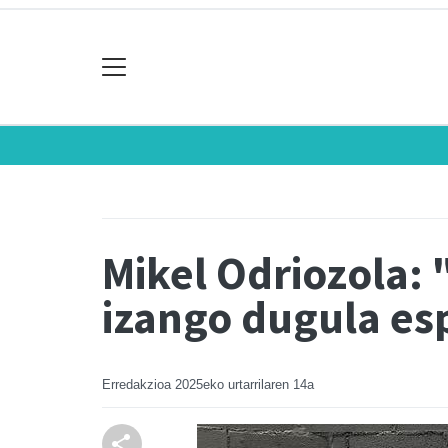
Mikel Odriozola:
izango dugula es
Erredakzioa
2025eko urtarrilaren 14a