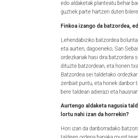
edo aldaketak planteatu behar ba
guztiek parte hartzen duten biler
Finkoa izango da batzordea, ed
Lehendabiziko batzordea boluntari
eta aurten, dagoeneko, San Sebas
ordezkariak hasi dira batzordera 
dituzte batzordean, eta horien txa
Batzordea sei taldetako ordezkar
zenbait puntu, eta horiek danbor 
bere taldean adierazi eta hausnar
Aurtengo aldaketa nagusia tald
lortu nahi izan da horrekin?
Hori izan da danborradako batzor
taldeen ordena banaka mugitzean