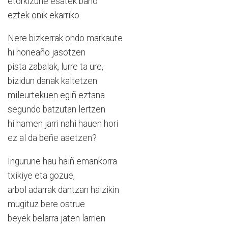
etorkizune esatek baño
eztek onik ekarriko.
Nere bizkerrak ondo markaute
hi honeaño jasotzen
pista zabalak, lurre ta ure,
bizidun danak kaltetzen
mileurtekuen egiñ eztana
segundo batzutan lertzen
hi hamen jarri nahi hauen hori
ez al da beñe asetzen?
Ingurune hau haiñ emankorra
txikiye eta gozue,
arbol adarrak dantzan haizikin
mugituz bere ostrue
beyek belarra jaten larrien