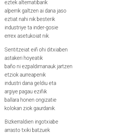
eztek alternatibarik
alperrik galtzen ai dana jaso
eztiat nahi nik besterik
industriye ta inder-gosie
errex asetukoiat nik.
Sentitzeiat eiñ ohi ditxiaben
astakeri hoyeatik
baño ni ezpaldimanauk jartzen
etziok aurreapenik
industri dana geldiu eta
argiye pagau eziñik
ballara honen ongizatie
kolokan ziok gaurdanik.
Bizkerraldien ingotxiabe
arrasto txiki batzuek