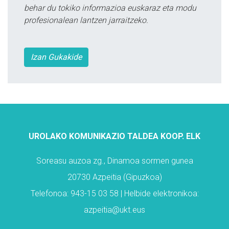
behar du tokiko informazioa euskaraz eta modu
profesionalean lantzen jarraitzeko.
Izan Gukakide
UROLAKO KOMUNIKAZIO TALDEA KOOP. ELK
Soreasu auzoa zg., Dinamoa sormen gunea
20730 Azpeitia (Gipuzkoa)
Telefonoa: 943-15 03 58 | Helbide elektronikoa:
azpeitia@ukt.eus