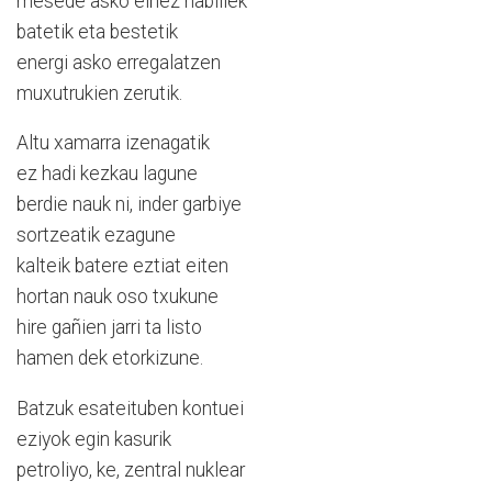
mesede asko eiñez nabillek
batetik eta bestetik
energi asko erregalatzen
muxutrukien zerutik.
Altu xamarra izenagatik
ez hadi kezkau lagune
berdie nauk ni, inder garbiye
sortzeatik ezagune
kalteik batere eztiat eiten
hortan nauk oso txukune
hire gañien jarri ta listo
hamen dek etorkizune.
Batzuk esateituben kontuei
eziyok egin kasurik
petroliyo, ke, zentral nuklear