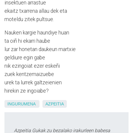
insektuen arrastue
ekaitz txarrena allau dek eta
moteldu zitek pultsue.
Nauken kargie haundiye huan
ta oiñ hi ekarri haube
lur zar honetan daukeun martxie
geldiure egin gabe
nik ezingoiat ezer eskeñi
zuek kentzemaizuebe
urek ta lurrek galtzeienien
hirekin ze ingoiabe?
INGURUMENA
AZPEITIA
Azpeitia Gukak zu bezalako irakurleen babesa