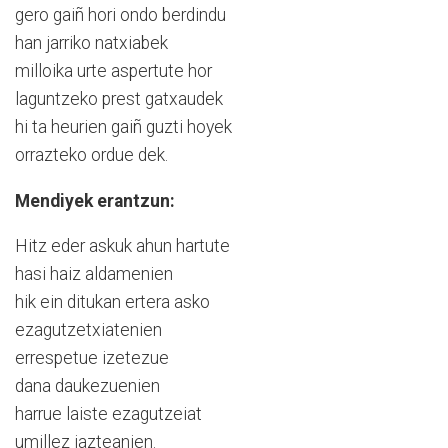
gero gaiñ hori ondo berdindu
han jarriko natxiabek
milloika urte aspertute hor
laguntzeko prest gatxaudek
hi ta heurien gaiñ guzti hoyek
orrazteko ordue dek.
Mendiyek erantzun:
Hitz eder askuk ahun hartute
hasi haiz aldamenien
hik ein ditukan ertera asko
ezagutzetxiatenien
errespetue izetezue
dana daukezuenien
harrue laiste ezagutzeiat
umillez jazteanien.