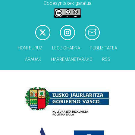
Codesyntaxek garatua
HONI BURUZ
LEGE OHARRA
PUBLIZITATEA
ARAUAK
HARREMANETARAKO
RSS
Babesleak