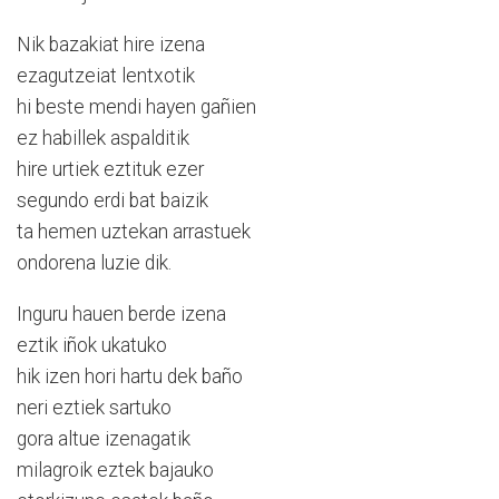
Nik bazakiat hire izena
ezagutzeiat lentxotik
hi beste mendi hayen gañien
ez habillek aspalditik
hire urtiek eztituk ezer
segundo erdi bat baizik
ta hemen uztekan arrastuek
ondorena luzie dik.
Inguru hauen berde izena
eztik iñok ukatuko
hik izen hori hartu dek baño
neri eztiek sartuko
gora altue izenagatik
milagroik eztek bajauko