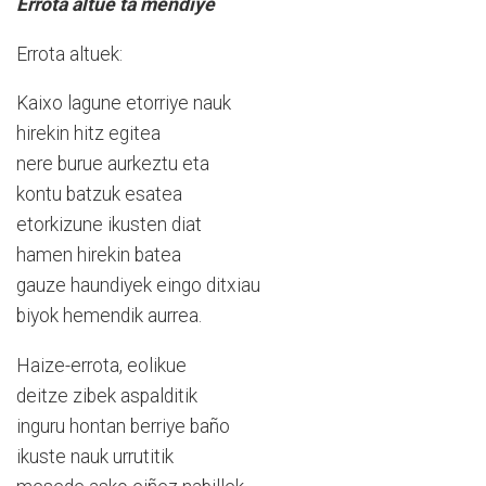
Errota altue ta mendiye
Errota altuek:
Kaixo lagune etorriye nauk
hirekin hitz egitea
nere burue aurkeztu eta
kontu batzuk esatea
etorkizune ikusten diat
hamen hirekin batea
gauze haundiyek eingo ditxiau
biyok hemendik aurrea.
Haize-errota, eolikue
deitze zibek aspalditik
inguru hontan berriye baño
ikuste nauk urrutitik