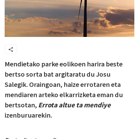
Mendietako parke eolikoen harira beste
bertso sorta bat argitaratu du Josu
Salegik. Oraingoan, haize errotaren eta
mendiaren arteko elkarrizketa eman du
bertsotan,
Errota altue ta mendiye
izenburuarekin.