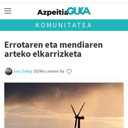
KOMUNITATEA
Errotaren eta mendiaren
arteko elkarrizketa
Josu Salegi
2024ko urriaren 8a