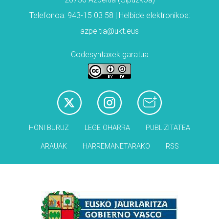
Telefonoa: 943-15 03 58 | Helbide elektronikoa:
azpeitia@ukt.eus
Codesyntaxek garatua
HONI BURUZ
LEGE OHARRA
PUBLIZITATEA
ARAUAK
HARREMANETARAKO
RSS
Babesleak