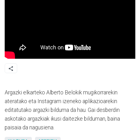
Argazki elkarteko Alberto Belokik mugikorrarekin
ateratako eta Instagram izeneko aplikazioarekin
editatutako argazki bilduma da hau. Gai desberdin
askotako argazkiak ikusi daitezke bilduman, baina
paisaia da nagusiena.