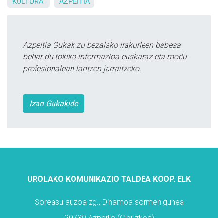
KULTURA
AZPEITIA
Azpeitia Gukak zu bezalako irakurleen babesa
behar du tokiko informazioa euskaraz eta modu
profesionalean lantzen jarraitzeko.
Izan Gukakide
UROLAKO KOMUNIKAZIO TALDEA KOOP. ELK
Soreasu auzoa zg., Dinamoa sormen gunea
20730 Azpeitia (Gipuzkoa)