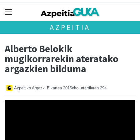
AZPEITIA
Alberto Belokik
mugikorrarekin ateratako
argazkien bilduma
Azpeitiko Argazki Elkartea
2015eko urtarrilaren 29a