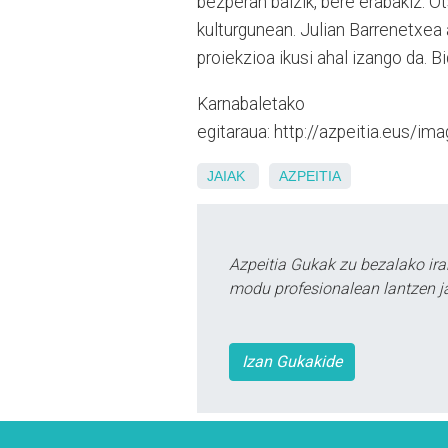
bezperan baizik, bere erabakiz. O
kulturgunean. Julian Barrenetxea 
proiekzioa ikusi ahal izango da. 
Karnabaletako
egitaraua: http://azpeitia.eus/im
JAIAK
AZPEITIA
Azpeitia Gukak zu bezalako ira
modu profesionalean lantzen ja
Izan Gukakide