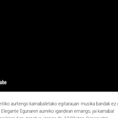
itiko aurtengo karnabaletako egitarauan: musika bandak ez 
a Elegante Egunaren aurreko igandean emango, jai karnabal