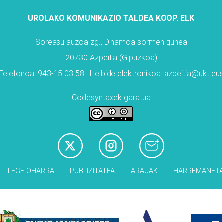
UROLAKO KOMUNIKAZIO TALDEA KOOP. ELK
Soreasu auzoa zg., Dinamoa sormen gunea
20730 Azpeitia (Gipuzkoa)
Telefonoa: 943-15 03 58 | Helbide elektronikoa: azpeitia@ukt.eu
Codesyntaxek garatua
LEGE OHARRA
PUBLIZITATEA
ARAUAK
HARREMANET
Babesleak