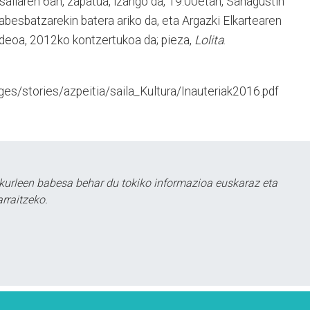
tsailaren 6an, zapatua, izango da, 19:00etan, Sanagustin
abesbatzarekin batera ariko da, eta Argazki Elkartearen
Bideoa, 2012ko kontzertukoa da; pieza,
Lolita
.
ages/stories/azpeitia/saila_Kultura/Inauteriak2016.pdf
kurleen babesa behar du tokiko informazioa euskaraz eta
rraitzeko.