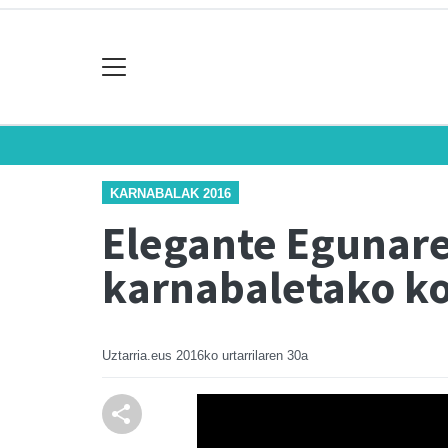
KARNABALAK 2016
Elegante Egunare
karnabaletako k
Uztarria.eus
2016ko urtarrilaren 30a