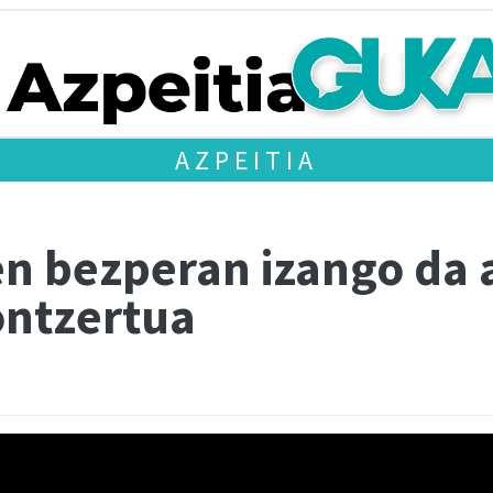
AZPEITIA
n bezperan izango da
ontzertua