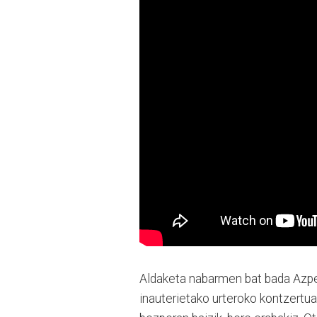
Aldaketa nabarmen bat bada Azpe
inauterietako urteroko kontzertu