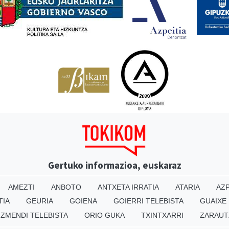
Gertuko informazioa, euskaraz
AMEZTI
ANBOTO
ANTXETA IRRATIA
ATARIA
AZP
TIA
GEURIA
GOIENA
GOIERRI TELEBISTA
GUAIXE
IZMENDI TELEBISTA
ORIO GUKA
TXINTXARRI
ZARAUT