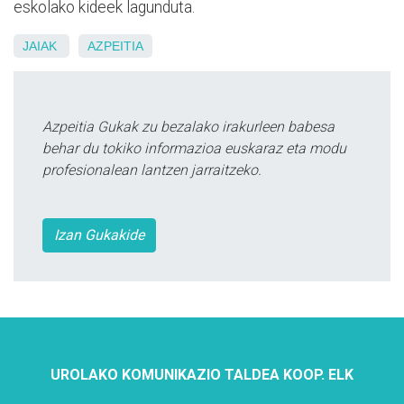
eskolako kideek lagunduta.
JAIAK
AZPEITIA
Azpeitia Gukak zu bezalako irakurleen babesa
behar du tokiko informazioa euskaraz eta modu
profesionalean lantzen jarraitzeko.
Izan Gukakide
UROLAKO KOMUNIKAZIO TALDEA KOOP. ELK