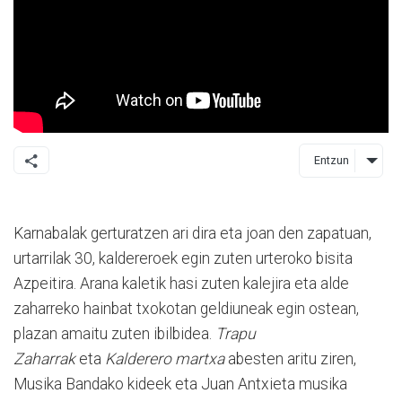
Entzun
Karnabalak gerturatzen ari dira eta joan den zapatuan,
urtarrilak 30, kaldereroek egin zuten urteroko bisita
Azpeitira. Arana kaletik hasi zuten kalejira eta alde
zaharreko hainbat txokotan geldiuneak egin ostean,
plazan amaitu zuten ibilbidea.
Trapu
Zaharrak
eta
Kalderero martxa
abesten aritu ziren,
Musika Bandako kideek eta Juan Antxieta musika