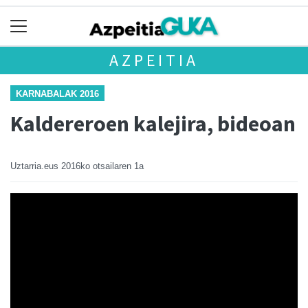
AZPEITIA
KARNABALAK 2016
Kaldereroen kalejira, bideoan
Uztarria.eus
2016ko otsailaren 1a