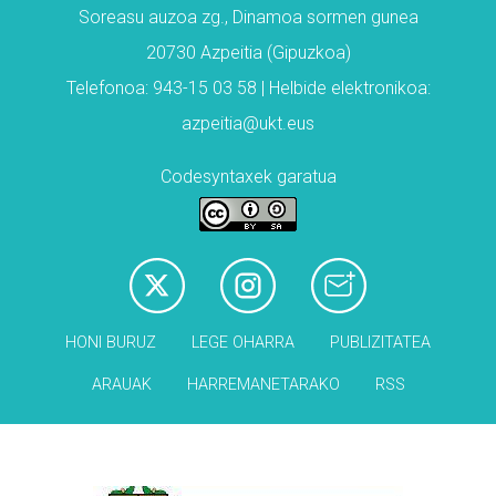
Soreasu auzoa zg., Dinamoa sormen gunea
20730 Azpeitia (Gipuzkoa)
Telefonoa: 943-15 03 58 | Helbide elektronikoa:
azpeitia@ukt.eus
Codesyntaxek garatua
HONI BURUZ
LEGE OHARRA
PUBLIZITATEA
ARAUAK
HARREMANETARAKO
RSS
Babesleak