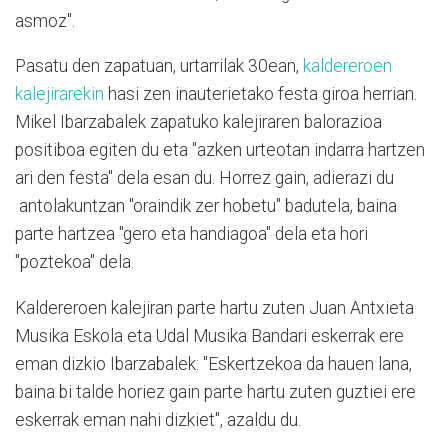
asmoz".
Pasatu den zapatuan, urtarrilak 30ean,
kaldereroen
kalejirarekin
hasi zen inauterietako festa giroa herrian.
Mikel Ibarzabalek zapatuko kalejiraren balorazioa
positiboa egiten du eta "azken urteotan indarra hartzen
ari den festa" dela esan du. Horrez gain, adierazi du
antolakuntzan "oraindik zer hobetu" badutela, baina
parte hartzea "gero eta handiagoa" dela eta hori
"poztekoa" dela.
Kaldereroen kalejiran parte hartu zuten Juan Antxieta
Musika Eskola eta Udal Musika Bandari eskerrak ere
eman dizkio Ibarzabalek: "Eskertzekoa da hauen lana,
baina bi talde horiez gain parte hartu zuten guztiei ere
eskerrak eman nahi dizkiet", azaldu du.