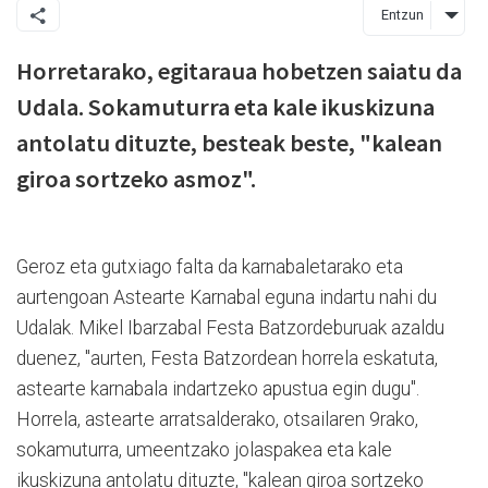
Entzun
Horretarako, egitaraua hobetzen saiatu da
Udala. Sokamuturra eta kale ikuskizuna
antolatu dituzte, besteak beste, "kalean
giroa sortzeko asmoz".
Geroz eta gutxiago falta da karnabaletarako eta
aurtengoan Astearte Karnabal eguna indartu nahi du
Udalak. Mikel Ibarzabal Festa Batzordeburuak azaldu
duenez, "aurten, Festa Batzordean horrela eskatuta,
astearte karnabala indartzeko apustua egin dugu".
Horrela, astearte arratsalderako, otsailaren 9rako,
sokamuturra, umeentzako jolaspakea eta kale
ikuskizuna antolatu dituzte, "kalean giroa sortzeko