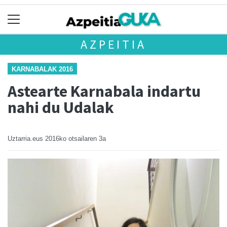
AZPEITIA
KARNABALAK 2016
Astearte Karnabala indartu
nahi du Udalak
Uztarria.eus
2016ko otsailaren 3a