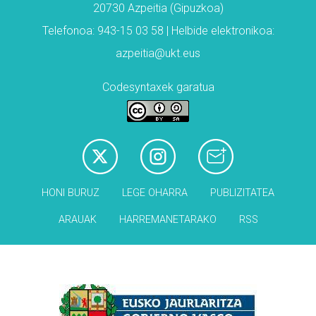
20730 Azpeitia (Gipuzkoa)
Telefonoa: 943-15 03 58 | Helbide elektronikoa:
azpeitia@ukt.eus
Codesyntaxek garatua
HONI BURUZ
LEGE OHARRA
PUBLIZITATEA
ARAUAK
HARREMANETARAKO
RSS
Babesleak