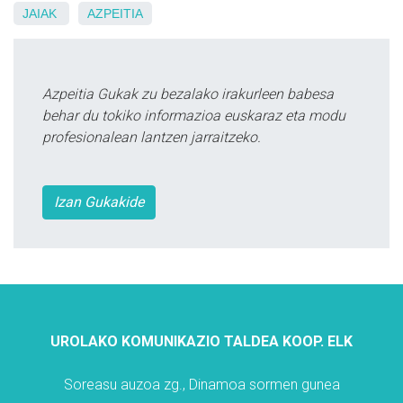
JAIAK
AZPEITIA
Azpeitia Gukak zu bezalako irakurleen babesa
behar du tokiko informazioa euskaraz eta modu
profesionalean lantzen jarraitzeko.
Izan Gukakide
UROLAKO KOMUNIKAZIO TALDEA KOOP. ELK
Soreasu auzoa zg., Dinamoa sormen gunea