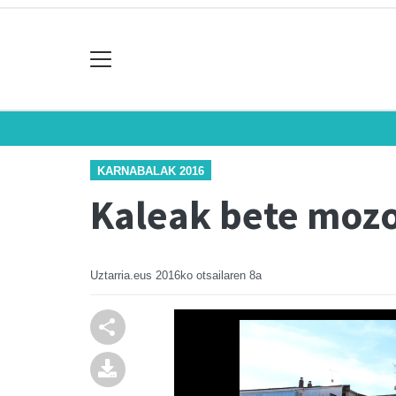
KARNABALAK 2016
Kaleak bete mozo
Uztarria.eus
2016ko otsailaren 8a