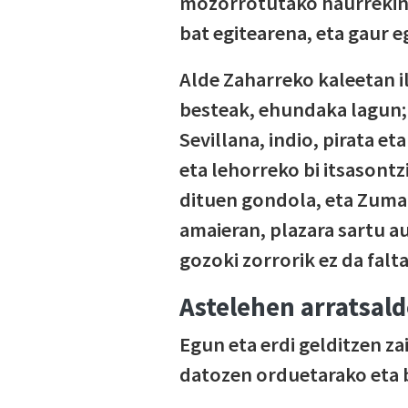
mozorrotutako haurrekin 
bat egitearena, eta gaur e
Alde Zaharreko kaleetan il
besteak, ehundaka lagun; 
Sevillana, indio, pirata et
eta lehorreko bi itsasontz
dituen gondola, eta Zumai
amaieran, plazara sartu a
gozoki zorrorik ez da falta
Astelehen arratsald
Egun eta erdi gelditzen za
datozen orduetarako eta 