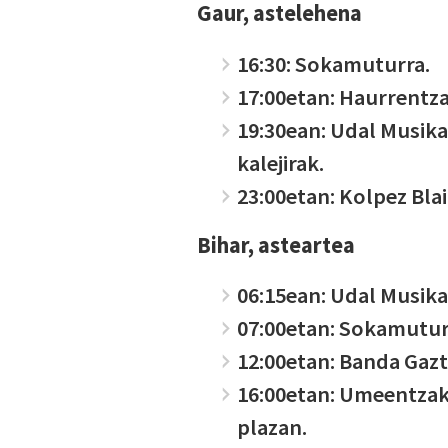
Gaur, astelehena
16:30: Sokamuturra.
17:00etan: Haurrentza
19:30ean: Udal Musik
kalejirak.
23:00etan: Kolpez Blai
Bihar, asteartea
06:15ean: Udal Musika
07:00etan: Sokamutur
12:00etan: Banda Gazte
16:00etan: Umeentzak
plazan.