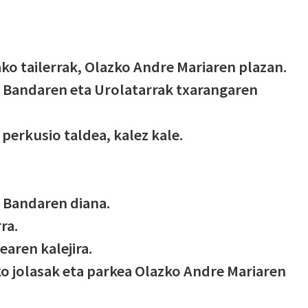
ko tailerrak, Olazko Andre Mariaren plazan.
a Bandaren eta Urolatarrak txarangaren
 perkusio taldea, kalez kale.
 Bandaren diana.
ra.
aren kalejira.
o jolasak eta parkea Olazko Andre Mariaren