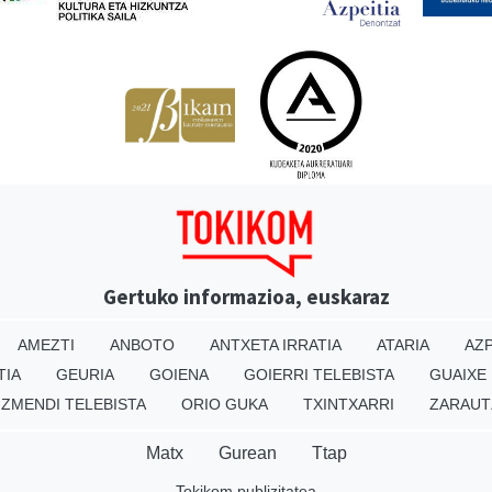
Gertuko informazioa, euskaraz
AMEZTI
ANBOTO
ANTXETA IRRATIA
ATARIA
AZP
TIA
GEURIA
GOIENA
GOIERRI TELEBISTA
GUAIXE
IZMENDI TELEBISTA
ORIO GUKA
TXINTXARRI
ZARAUT
Matx
Gurean
Ttap
Tokikom publizitatea