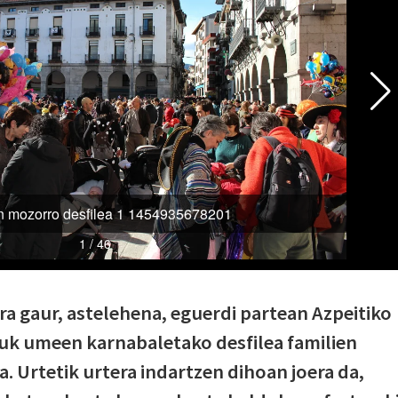
ra gaur, astelehena, eguerdi partean Azpeitiko
zuk umeen karnabaletako desfilea familien
. Urtetik urtera indartzen dihoan joera da,