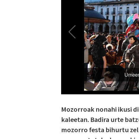
Mozorroak nonahi ikusi di
kaleetan. Badira urte bat
mozorro festa bihurtu zela