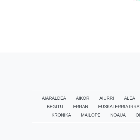
AIARALDEA
AIKOR
AIURRI
ALEA
BEGITU
ERRAN
EUSKALERRIA IRRA
KRONIKA
MAILOPE
NOAUA
O