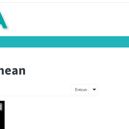
enean
Entzun