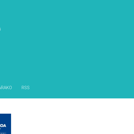
s
ARAKO
RSS