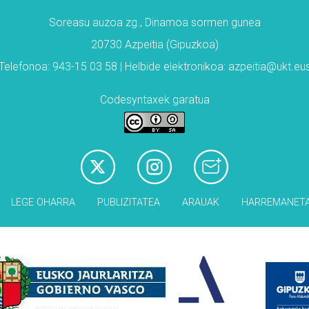
Soreasu auzoa zg., Dinamoa sormen gunea
20730 Azpeitia (Gipuzkoa)
Telefonoa: 943-15 03 58 | Helbide elektronikoa: azpeitia@ukt.eu
Codesyntaxek garatua
LEGE OHARRA
PUBLIZITATEA
ARAUAK
HARREMANET
Babesleak