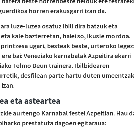
batera beste horrenbeste helduk ere festarek
guerdikoa horren erakusgarri izan da.
ara luze-luzea osatuz ibili dira batzuk eta
eta kale bazterretan, haiei so, ikusle mordoa.
a printzesa ugari, besteak beste, urteroko legez
i ere bai: Veneziako karnabalak Azpeitira ekarri
ako Telmo Deun trainera. Ibilbidearen
urretik, desfilean parte hartu duten umeentza
 izan.
ea eta asteartea
izkie aurtengo Karnabal festei Azpeitian. Hau d
biharko prestatuta dagoen egitaraua: