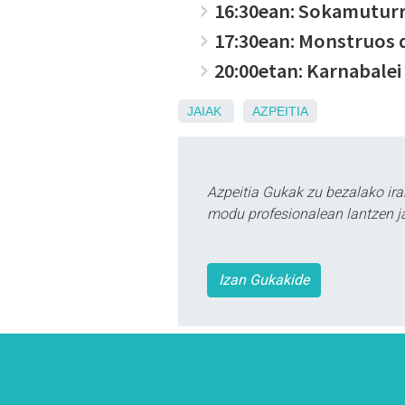
16:30ean: Sokamuturr
17:30ean: Monstruos d
20:00etan: Karnabalei
JAIAK
AZPEITIA
Azpeitia Gukak zu bezalako ira
modu profesionalean lantzen ja
Izan Gukakide