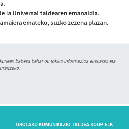
a.
e la Universal taldearen emanaldia.
 amaiera emateko, suzko zezena plazan.
kurleen babesa behar du tokiko informazioa euskaraz eta
rraitzeko.
UROLAKO KOMUNIKAZIO TALDEA KOOP. ELK