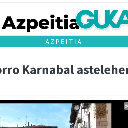
AZPEITIA
rro Karnabal asteleh