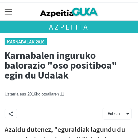
AZPEITIA
KARNABALAK 2016
Karnabalen inguruko
balorazio "oso positiboa"
egin du Udalak
Uztarria.eus
2016ko otsailaren 11
Entzun
Azaldu dutenez, "eguraldiak lagundu du