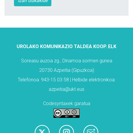
Izan Gukakide
UROLAKO KOMUNIKAZIO TALDEA KOOP. ELK
Soreasu auzoa zg., Dinamoa sormen gunea
20730 Azpeitia (Gipuzkoa)
Telefonoa: 943-15 03 58 | Helbide elektronikoa:
azpeitia@ukt.eus
Codesyntaxek garatua