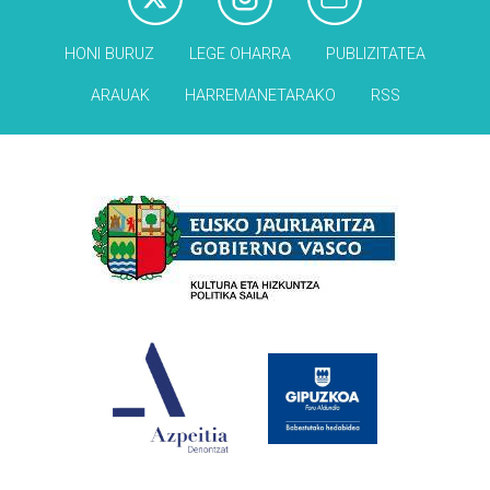
HONI BURUZ
LEGE OHARRA
PUBLIZITATEA
ARAUAK
HARREMANETARAKO
RSS
Babesleak