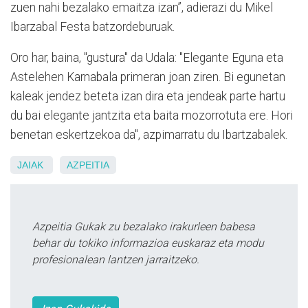
zuen nahi bezalako emaitza izan”, adierazi du Mikel
Ibarzabal Festa batzordeburuak.
Oro har, baina, "gustura" da Udala: "Elegante Eguna eta
Astelehen Karnabala primeran joan ziren. Bi egunetan
kaleak jendez beteta izan dira eta jendeak parte hartu
du bai elegante jantzita eta baita mozorrotuta ere. Hori
benetan eskertzekoa da", azpimarratu du Ibartzabalek.
JAIAK
AZPEITIA
Azpeitia Gukak zu bezalako irakurleen babesa
behar du tokiko informazioa euskaraz eta modu
profesionalean lantzen jarraitzeko.