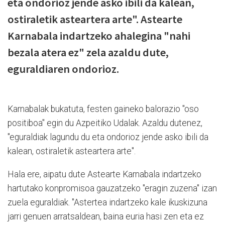
eta ondorioz jende asko ibili da kalean,
ostiraletik asteartera arte". Astearte
Karnabala indartzeko ahalegina "nahi
bezala atera ez" zela azaldu dute,
eguraldiaren ondorioz.
Karnabalak bukatuta, festen gaineko balorazio "oso
positiboa" egin du Azpeitiko Udalak. Azaldu dutenez,
"eguraldiak lagundu du eta ondorioz jende asko ibili da
kalean, ostiraletik asteartera arte".
Hala ere, aipatu dute Astearte Karnabala indartzeko
hartutako konpromisoa gauzatzeko "eragin zuzena" izan
zuela eguraldiak. "Astertea indartzeko kale ikuskizuna
jarri genuen arratsaldean, baina euria hasi zen eta ez