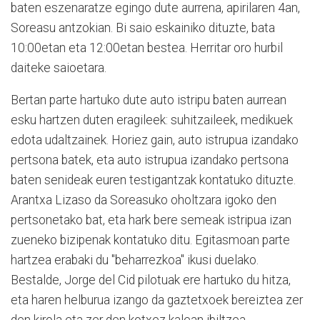
baten
eszenaratze
egingo dute aurrena, apirilaren 4an,
Soreasu antzokian. Bi saio eskainiko dituzte, bata
10:00etan eta 12:00etan bestea. Herritar oro hurbil
daiteke saioetara.
Bertan parte hartuko dute auto istripu baten aurrean
esku hartzen duten eragileek: suhitzaileek, medikuek
edota udaltzainek. Horiez gain, auto istrupua izandako
pertsona batek, eta auto istrupua izandako pertsona
baten senideak euren testigantzak kontatuko dituzte.
Arantxa Lizaso da Soreasuko oholtzara igoko den
pertsonetako bat, eta hark bere semeak istripua izan
zueneko bizipenak kontatuko ditu. Egitasmoan parte
hartzea erabaki du "beharrezkoa" ikusi duelako.
Bestalde, Jorge del Cid pilotuak ere hartuko du hitza,
eta haren helburua izango da gaztetxoek bereiztea zer