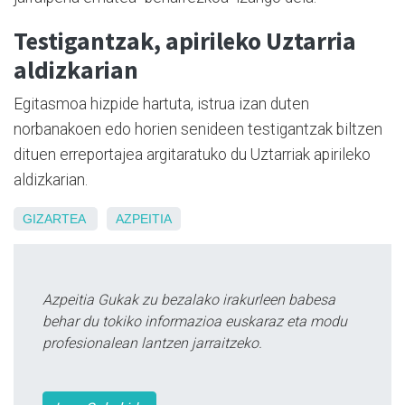
Testigantzak, apirileko Uztarria
aldizkarian
Egitasmoa hizpide hartuta, istrua izan duten
norbanakoen edo horien senideen testigantzak biltzen
dituen erreportajea argitaratuko du Uztarriak apirileko
aldizkarian.
GIZARTEA
AZPEITIA
Azpeitia Gukak zu bezalako irakurleen babesa
behar du tokiko informazioa euskaraz eta modu
profesionalean lantzen jarraitzeko.