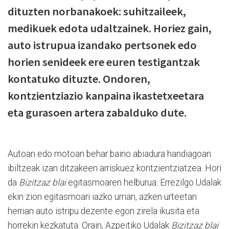
dituzten norbanakoek: suhitzaileek,
medikuek edota udaltzainek. Horiez gain,
auto istrupua izandako pertsonek edo
horien senideek ere euren testigantzak
kontatuko dituzte. Ondoren,
kontzientziazio kanpaina ikastetxeetara
eta gurasoen artera zabalduko dute.
Autoan edo motoan behar baino abiadura handiagoan
ibiltzeak izan ditzakeen arriskuez kontzientziatzea. Hori
da
Bizitzaz blai
egitasmoaren helburua. Errezilgo Udalak
ekin zion egitasmoari iazko urrian, azken urteetan
herrian auto istripu dezente egon zirela ikusita eta
horrekin kezkatuta. Orain, Azpeitiko Udalak
Bizitzaz blai