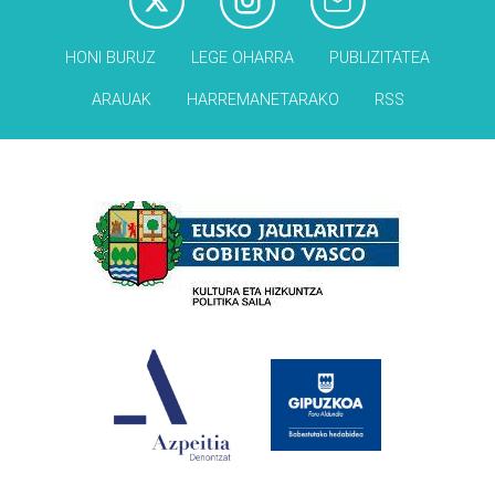
HONI BURUZ
LEGE OHARRA
PUBLIZITATEA
ARAUAK
HARREMANETARAKO
RSS
Babesleak