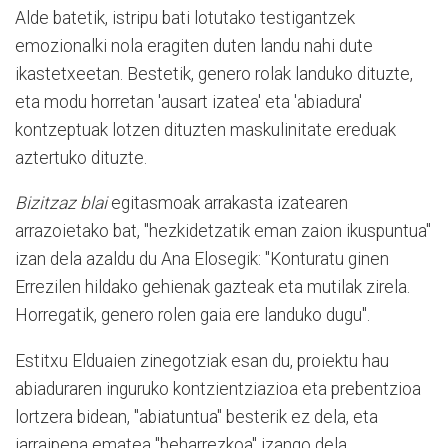
Alde batetik, istripu bati lotutako testigantzek
emozionalki nola eragiten duten landu nahi dute
ikastetxeetan. Bestetik, genero rolak landuko dituzte,
eta modu horretan 'ausart izatea' eta 'abiadura'
kontzeptuak lotzen dituzten maskulinitate ereduak
aztertuko dituzte.
Bizitzaz blai
egitasmoak arrakasta izatearen
arrazoietako bat, "hezkidetzatik eman zaion ikuspuntua"
izan dela azaldu du Ana Elosegik: "Konturatu ginen
Errezilen hildako gehienak gazteak eta mutilak zirela.
Horregatik, genero rolen gaia ere landuko dugu".
Estitxu Elduaien zinegotziak esan du, proiektu hau
abiaduraren inguruko kontzientziazioa eta prebentzioa
lortzera bidean, "abiatuntua" besterik ez dela, eta
jarraipena ematea "beharrezkoa" izango dela.