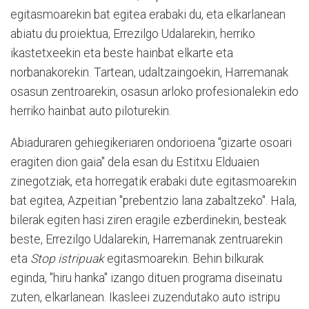
egitasmoarekin bat egitea erabaki du, eta elkarlanean
abiatu du proiektua, Errezilgo Udalarekin, herriko
ikastetxeekin eta beste hainbat elkarte eta
norbanakorekin. Tartean, udaltzaingoekin, Harremanak
osasun zentroarekin, osasun arloko profesionalekin edo
herriko hainbat auto piloturekin.
Abiaduraren gehiegikeriaren ondorioena "gizarte osoari
eragiten dion gaia" dela esan du Estitxu Elduaien
zinegotziak, eta horregatik erabaki dute egitasmoarekin
bat egitea, Azpeitian "prebentzio lana zabaltzeko". Hala,
bilerak egiten hasi ziren eragile ezberdinekin, besteak
beste, Errezilgo Udalarekin, Harremanak zentruarekin
eta
Stop istripuak
egitasmoarekin. Behin bilkurak
eginda, "hiru hanka" izango dituen programa diseinatu
zuten, elkarlanean. Ikasleei zuzendutako auto istripu