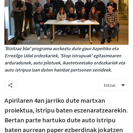
'Bizitzaz blai' programa aurkeztu dute gaur Azpeitiko eta
Errezilgo Udal ordezkariek, 'Stop istrupuak' egitasmoaren
arduradunek, auto pilotuek, ikastetxeetako ordezkariek eta
auto istripua izan duten hainbat pertsonen senideek.
Entzun
Apirilaren 4an jarriko dute martxan
proiektua, istripu baten
eszenaratzearekin
.
Bertan parte hartuko dute auto istripu
baten aurrean paper ezberdinak jokatzen