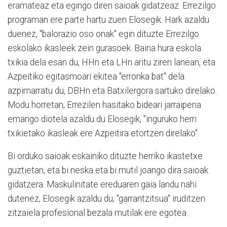
eramateaz eta egingo diren saioak gidatzeaz. Errezilgo
programan ere parte hartu zuen Elosegik. Hark azaldu
duenez, "balorazio oso onak" egin dituzte Errezilgo
eskolako ikasleek zein gurasoek. Baina hura eskola
txikia dela esan du, HHn eta LHn aritu ziren lanean, eta
Azpeitiko egitasmoari ekitea "erronka bat" dela
azpimarratu du, DBHn eta Batxilergora sartuko direlako.
Modu horretan, Errezilen hasitako bideari jarraipena
emango diotela azaldu du Elosegik, "inguruko herri
txikietako ikasleak ere Azpeitira etortzen direlako".
Bi orduko saioak eskainiko dituzte herriko ikastetxe
guztietan, eta bi neska eta bi mutil joango dira saioak
gidatzera. Maskulinitate ereduaren gaia landu nahi
dutenez, Elosegik azaldu du, "garrantzitsua" iruditzen
zitzaiela profesional bezala mutilak ere egotea.