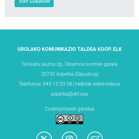
Izan Gukakide
UROLAKO KOMUNIKAZIO TALDEA KOOP. ELK
Soreasu auzoa zg., Dinamoa sormen gunea
20730 Azpeitia (Gipuzkoa)
Telefonoa: 943-15 03 58 | Helbide elektronikoa:
azpeitia@ukt.eus
Codesyntaxek garatua