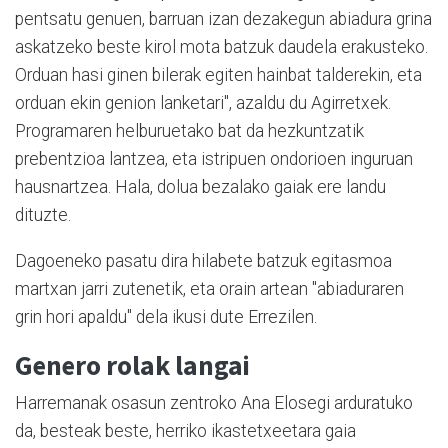
pentsatu genuen, barruan izan dezakegun abiadura grina
askatzeko beste kirol mota batzuk daudela erakusteko.
Orduan hasi ginen bilerak egiten hainbat talderekin, eta
orduan ekin genion lanketari", azaldu du Agirretxek.
Programaren helburuetako bat da hezkuntzatik
prebentzioa lantzea, eta istripuen ondorioen inguruan
hausnartzea. Hala, dolua bezalako gaiak ere landu
dituzte.
Dagoeneko pasatu dira hilabete batzuk egitasmoa
martxan jarri zutenetik, eta orain artean "abiaduraren
grin hori apaldu" dela ikusi dute Errezilen.
Genero rolak langai
Harremanak osasun zentroko Ana Elosegi arduratuko
da, besteak beste, herriko ikastetxeetara gaia