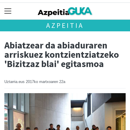
AZPEITIA
Abiatzear da abiaduraren
arriskuez kontzientziatzeko
'Bizitzaz blai' egitasmoa
Uztarria.eus
2017ko martxoaren 22a