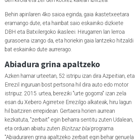
den kirola eta zer den kotxez kalean ibiltzea.
Behin apirilaren 4ko saioa eginda, gaia ikastetxeetara
eramango dute, eta hainbat saio eskainiko dizkiete
DBH eta Batxilergoko ikasleei. Hirugarren lan lerroa
gurasoena izango da, eta horiekin gaia lantzeko hitzaldi
bat eskainiko dute aurrerago.
Abiadura grina apaltzeko
Azken hamar urteetan, 52 istripu izan dira Azpeitian, eta
Errezil inguruan bost pertsona hil dira auto edo motor
istripuz. 2015. urtea, bereziki "urte gogorra" izan zela
esan du Xebero Agirretxe Errezilgo alkateak, hiru lagun
hil baitziren errepidean. Gertaera horien aurrean
kezkatuta, "zerbait" egin beharra sentitu zuten Udalean,
eta orduan abiatu zuten
Bizitzaz blai
programa.
"Abiaduraren grina apaltzeko zerbait egin behar genuela