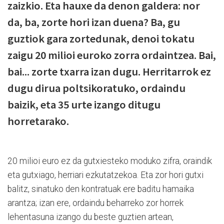
zaizkio. Eta hauxe da denon galdera: nor
da, ba, zorte hori izan duena? Ba, gu
guztiok gara zortedunak, denoi tokatu
zaigu 20 milioi euroko zorra ordaintzea. Bai,
bai... zorte txarra izan dugu. Herritarrok ez
dugu dirua poltsikoratuko, ordaindu
baizik, eta 35 urte izango ditugu
horretarako.
20 milioi euro ez da gutxiesteko moduko zifra, oraindik
eta gutxiago, herriari ezkutatzekoa. Eta zor hori gutxi
balitz, sinatuko den kontratuak ere baditu hamaika
arantza; izan ere, ordaindu beharreko zor horrek
lehentasuna izango du beste guztien artean,