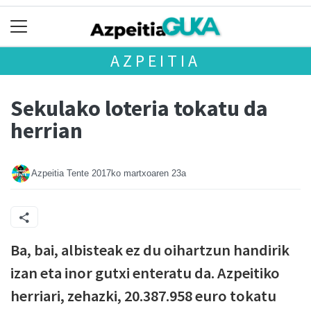
AZPEITIA
Sekulako loteria tokatu da
herrian
Azpeitia Tente
2017ko martxoaren 23a
Ba, bai, albisteak ez du oihartzun handirik
izan eta inor gutxi enteratu da. Azpeitiko
herriari, zehazki, 20.387.958 euro tokatu