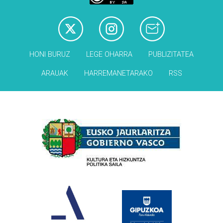
HONI BURUZ
LEGE OHARRA
PUBLIZITATEA
ARAUAK
HARREMANETARAKO
RSS
Babesleak