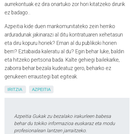
aurrekontuak ez dira onartuko zor hori kitatzeko dirurik
ez badago...
Azpeitia kide duen mankomunitateko zein herriko
arduradunak jakinarazi al ditu kontratuaren xehetasun
eta diru kopuru horiek? Eman al du publikoki horien
berri? Eztabaida kaleratu al du? Egin behar luke, baldin
eta hitzeko pertsona bada. Kalte gehiegi bailekarke,
zaborra behar bezala kudeatuz gero, beharko ez
genukeen erraustegi bat egiteak.
IRITZIA
AZPEITIA
Azpeitia Gukak zu bezalako irakurleen babesa
behar du tokiko informazioa euskaraz eta modu
profesionalean lantzen jarraitzeko.