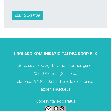
Izan Gukakide
UROLAKO KOMUNIKAZIO TALDEA KOOP. ELK
Soreasu auzoa zg., Dinamoa sormen gunea
20730 Azpeitia (Gipuzkoa)
Telefonoa: 943-15 03 58 | Helbide elektronikoa:
azpeitia@ukt.eus
Codesyntaxek garatua