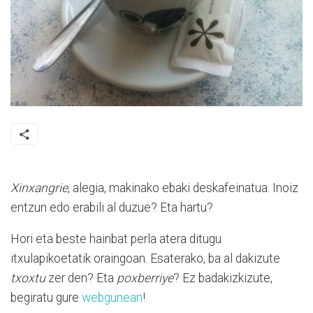
Xinxangrie
, alegia, makinako ebaki deskafeinatua. Inoiz
entzun edo erabili al duzue? Eta hartu?
Hori eta beste hainbat perla atera ditugu
itxulapikoetatik oraingoan. Esaterako, ba al dakizute
txoxtu
zer den? Eta
poxberriye
? Ez badakizkizute,
begiratu gure
webgunean
!