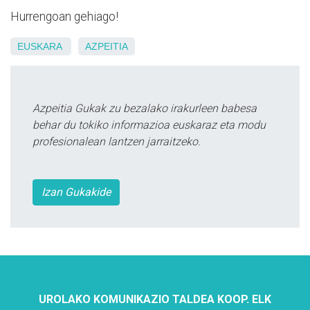
Hurrengoan gehiago!
EUSKARA
AZPEITIA
Azpeitia Gukak zu bezalako irakurleen babesa
behar du tokiko informazioa euskaraz eta modu
profesionalean lantzen jarraitzeko.
Izan Gukakide
UROLAKO KOMUNIKAZIO TALDEA KOOP. ELK