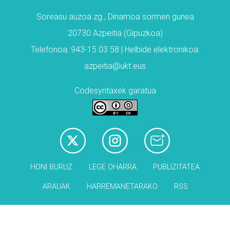
Soreasu auzoa zg., Dinamoa sormen gunea
20730 Azpeitia (Gipuzkoa)
Telefonoa: 943-15 03 58 | Helbide elektronikoa:
azpeitia@ukt.eus
Codesyntaxek garatua
HONI BURUZ
LEGE OHARRA
PUBLIZITATEA
ARAUAK
HARREMANETARAKO
RSS
Babesleak