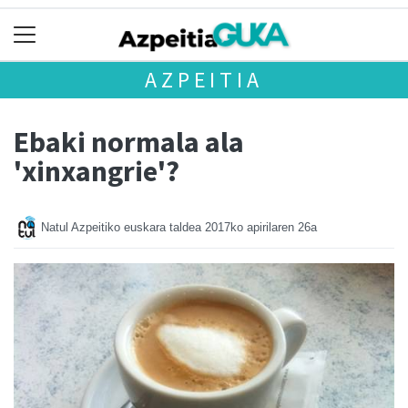
AZPEITIA
Ebaki normala ala
'xinxangrie'?
Natul Azpeitiko euskara taldea
2017ko apirilaren 26a