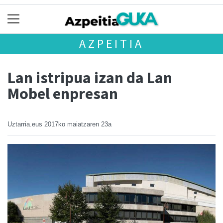
AZPEITIA
Lan istripua izan da Lan
Mobel enpresan
Uztarria.eus
2017ko maiatzaren 23a