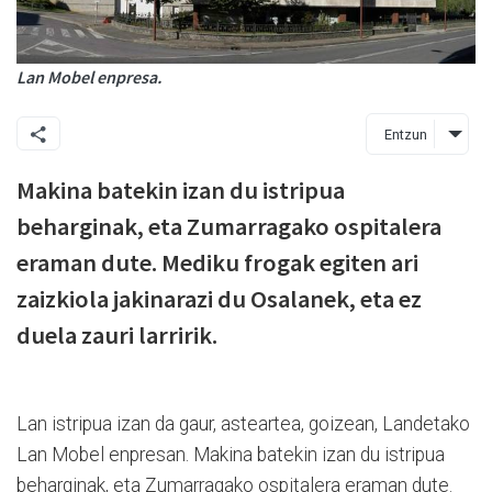
Lan Mobel enpresa.
Entzun
Makina batekin izan du istripua
beharginak, eta Zumarragako ospitalera
eraman dute. Mediku frogak egiten ari
zaizkiola jakinarazi du Osalanek, eta ez
duela zauri larririk.
Lan istripua izan da gaur, asteartea, goizean, Landetako
Lan Mobel enpresan. Makina batekin izan du istripua
beharginak, eta Zumarragako ospitalera eraman dute.