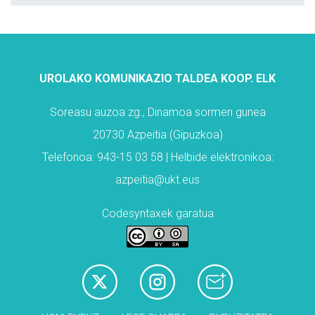
UROLAKO KOMUNIKAZIO TALDEA KOOP. ELK
Soreasu auzoa zg., Dinamoa sormen gunea
20730 Azpeitia (Gipuzkoa)
Telefonoa: 943-15 03 58 | Helbide elektronikoa:
azpeitia@ukt.eus
Codesyntaxek garatua