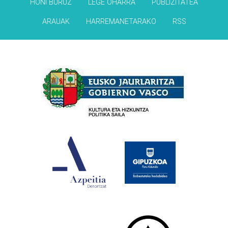
HONI BURUZ
LEGE OHARRA
PUBLIZITATEA
ARAUAK
HARREMANETARAKO
RSS
Babesleak