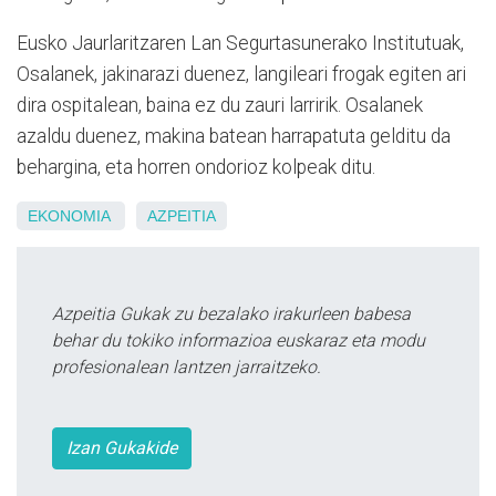
Eusko Jaurlaritzaren Lan Segurtasunerako Institutuak,
Osalanek
, jakinarazi duenez, langileari frogak egiten ari
dira ospitalean, baina ez du zauri larririk. Osalanek
azaldu duenez, m
akina batean harrapatuta gelditu da
behargina, eta horren ondorioz kolpeak ditu.
EKONOMIA
AZPEITIA
Azpeitia Gukak zu bezalako irakurleen babesa
behar du tokiko informazioa euskaraz eta modu
profesionalean lantzen jarraitzeko.
Izan Gukakide