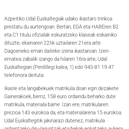
Azpeitiko Udal Euskaltegiak udako ikastaro trinkoa
prestatu du aurtengoan. Bertan, EGA eta HABEren B2
eta C1 titulu ofizialak eskuratzeko klaseak eskainiko
dituzte, ekainaren 22tik uztailaren 21era arte.
Dagoeneko eman daiteke izena ikastaroan. Izen-
ematea zabalik izango da hilaren 16ra arte, Udal
Euskaltegian (Perdillegi kalea, 1) edo 943-81 19 47
telefonora deituta.
Ikasle eta langabekuek matrikula doan egin dezakete.
Gainerakoek, berriz, 158 euro ordaindu beharko dute
matrikula, materiala barne. Izan ere, matrikularen
prezioa 143 eurokoa da, eta materialarena 15 eurokoa.
Udal Euskaltegitik jakinarazi dutenez, matrikula
ordaintzeko diru-laguntzak eta bekak eskatzeko aukera