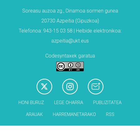
Soreasu auzoa zg., Dinamoa sormen gunea
20730 Azpeitia (Gipuzkoa)
Telefonoa: 943-15 03 58 | Helbide elektronikoa:
azpeitia@ukt.eus
Codesyntaxek garatua
HONI BURUZ
LEGE OHARRA
PUBLIZITATEA
ARAUAK
HARREMANETARAKO
RSS
Babesleak