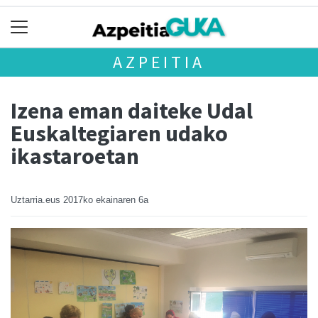
AZPEITIA
Izena eman daiteke Udal
Euskaltegiaren udako
ikastaroetan
Uztarria.eus
2017ko ekainaren 6a