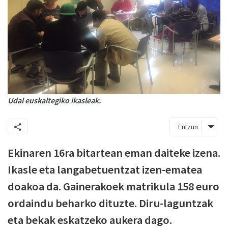
Udal euskaltegiko ikasleak.
Entzun
Ekinaren 16ra bitartean eman daiteke izena.
Ikasle eta langabetuentzat izen-ematea
doakoa da. Gainerakoek matrikula 158 euro
ordaindu beharko dituzte. Diru-laguntzak
eta bekak eskatzeko aukera dago.