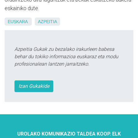
eskainiko dute.
EUSKARA
AZPEITIA
Azpeitia Gukak zu bezalako irakurleen babesa
behar du tokiko informazioa euskaraz eta modu
profesionalean lantzen jarraitzeko.
Izan Gukakide
UROLAKO KOMUNIKAZIO TALDEA KOOP. ELK