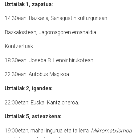
Uztailak 1, zapatua:
14:30ean: Bazkaria, Sanagustin kulturgunean.
Bazkalostean, Jagomagoren emanaldia.
Kontzertuak:
18:30ean: Joseba B. Lenoir hirukotean.
22:30ean: Autobus Magikoa.
Uztailak 2, igandea:
22:00etan: Euskal Kantzioneroa.
Uztailak 5, asteazkena:
19:00etan, mahai ingurua eta tailerra.
Mikromatxismoa