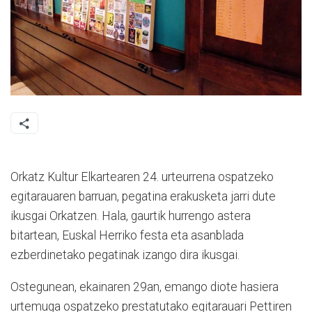
Orkatz Kultur Elkartearen 24. urteurrena ospatzeko
egitarauaren barruan, pegatina erakusketa jarri dute
ikusgai Orkatzen. Hala, gaurtik hurrengo astera
bitartean, Euskal Herriko festa eta asanblada
ezberdinetako pegatinak izango dira ikusgai.
Ostegunean, ekainaren 29an, emango diote hasiera
urtemuga ospatzeko prestatutako egitarauari Pettiren