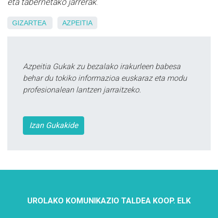
eta tabernetako jarrerak
.
GIZARTEA
AZPEITIA
Azpeitia Gukak zu bezalako irakurleen babesa
behar du tokiko informazioa euskaraz eta modu
profesionalean lantzen jarraitzeko.
Izan Gukakide
UROLAKO KOMUNIKAZIO TALDEA KOOP. ELK