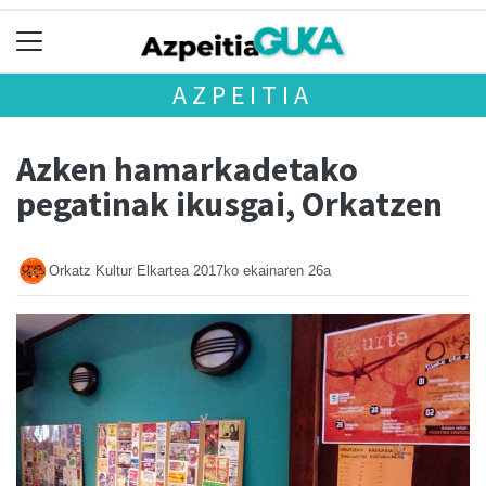
AZPEITIA
Azken hamarkadetako
pegatinak ikusgai, Orkatzen
Orkatz Kultur Elkartea
2017ko ekainaren 26a