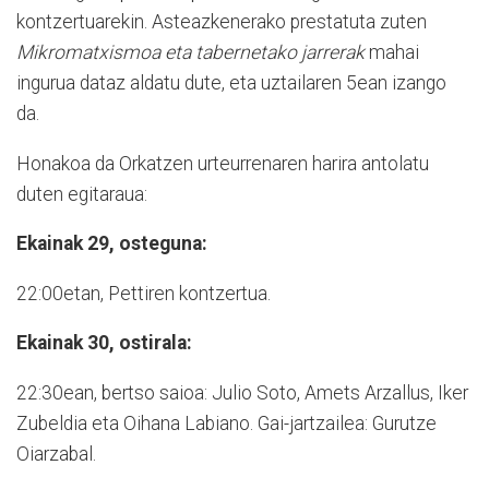
kontzertuarekin. Asteazkenerako prestatuta zuten
Mikromatxismoa eta tabernetako jarrerak
mahai
ingurua dataz aldatu dute, eta uztailaren 5ean izango
da.
Honakoa da Orkatzen urteurrenaren harira antolatu
duten egitaraua:
Ekainak 29, osteguna:
22:00etan, Pettiren kontzertua.
Ekainak 30, ostirala:
22:30ean, bertso saioa: Julio Soto, Amets Arzallus, Iker
Zubeldia eta Oihana Labiano. Gai-jartzailea: Gurutze
Oiarzabal.