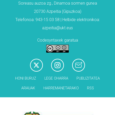
Soreasu auzoa zg., Dinamoa sormen gunea
20730 Azpeitia (Gipuzkoa)
Telefonoa: 943-15 03 58 | Helbide elektronikoa:
azpeitia@ukt.eus
Codesyntaxek garatua
HONI BURUZ
LEGE OHARRA
PUBLIZITATEA
ARAUAK
HARREMANETARAKO
RSS
Babesleak