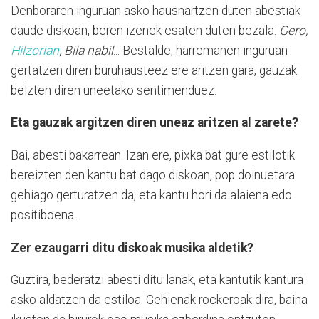
Denboraren inguruan asko hausnartzen duten abestiak
daude diskoan, beren izenek esaten duten bezala:
Gero,
Hilzorian
, Bila nabil
... Bestalde, harremanen inguruan
gertatzen diren buruhausteez ere aritzen gara, gauzak
belzten diren uneetako sentimenduez.
Eta gauzak argitzen diren uneaz aritzen al zarete?
Bai, abesti bakarrean. Izan ere, pixka bat gure estilotik
bereizten den kantu bat dago diskoan, pop doinuetara
gehiago gerturatzen da, eta kantu hori da alaiena edo
positiboena.
Zer ezaugarri ditu diskoak musika aldetik?
Guztira, bederatzi abesti ditu lanak, eta kantutik kantura
asko aldatzen da estiloa. Gehienak rockeroak dira, baina