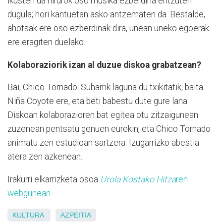
ikusten da hirurok oso musika ezberdina entzuten
dugula; hori kantuetan asko antzematen da. Bestalde,
ahotsak ere oso ezberdinak dira, unean uneko egoerak
ere eragiten duelako.
Kolaboraziorik izan al duzue diskoa grabatzean?
Bai, Chico Tornado. Suharrik laguna du txikitatik, baita
Niña Coyote ere, eta beti babestu dute gure lana.
Diskoan kolaborazioren bat egitea otu zitzaigunean
zuzenean pentsatu genuen eurekin, eta Chico Tornado
animatu zen estudioan sartzera. Izugarrizko abestia
atera zen azkenean.
Irakurri elkarrizketa osoa
Urola Kostako Hitza
ren
webgunean
.
KULTURA
AZPEITIA