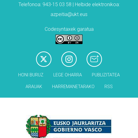
Telefonoa: 943-15 03 58 | Helbide elektronikoa:
azpeitia@ukt.eus
Codesyntaxek garatua
HONI BURUZ
LEGE OHARRA
PUBLIZITATEA
ARAUAK
HARREMANETARAKO
RSS
Babesleak