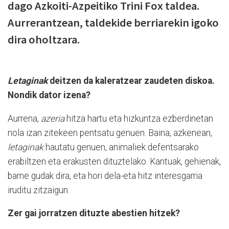
dago Azkoiti-Azpeitiko Trini Fox taldea.
Aurrerantzean, taldekide berriarekin igoko
dira oholtzara.
Letaginak
deitzen da kaleratzear zaudeten diskoa.
Nondik dator izena?
Aurrena,
azeria
hitza hartu eta hizkuntza ezberdinetan
nola izan zitekeen pentsatu genuen. Baina, azkenean,
letaginak
hautatu genuen, animaliek defentsarako
erabiltzen eta erakusten dituztelako. Kantuak, gehienak,
barne gudak dira, eta hori dela-eta hitz interesgarria
iruditu zitzaigun.
Zer gai jorratzen dituzte abestien hitzek?