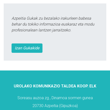
Azpeitia Gukak zu bezalako irakurleen babesa
behar du tokiko informazioa euskaraz eta modu
profesionalean lantzen jarraitzeko.
Izan Gukakide
UROLAKO KOMUNIKAZIO TALDEA KOOP. ELK
Soreasu auzoa zg., Dinamoa sormen gunea
20730 Azpeitia (Gipuzkoa)