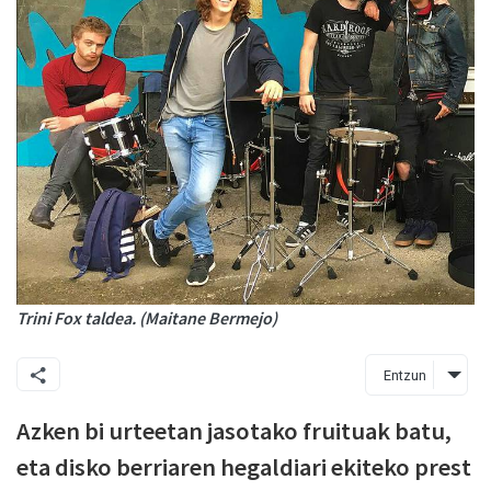
Trini Fox taldea. (Maitane Bermejo)
Entzun
Azken bi urteetan jasotako fruituak batu,
eta disko berriaren hegaldiari ekiteko prest