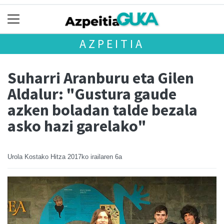
AZPEITIA
Suharri Aranburu eta Gilen
Aldalur: "Gustura gaude
azken boladan talde bezala
asko hazi garelako"
Urola Kostako Hitza
2017ko irailaren 6a