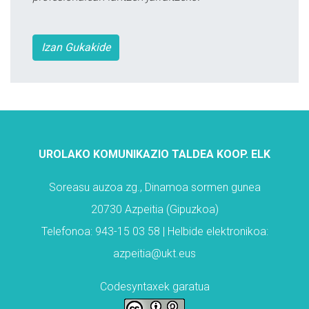
Izan Gukakide
UROLAKO KOMUNIKAZIO TALDEA KOOP. ELK
Soreasu auzoa zg., Dinamoa sormen gunea
20730 Azpeitia (Gipuzkoa)
Telefonoa: 943-15 03 58 | Helbide elektronikoa:
azpeitia@ukt.eus
Codesyntaxek garatua