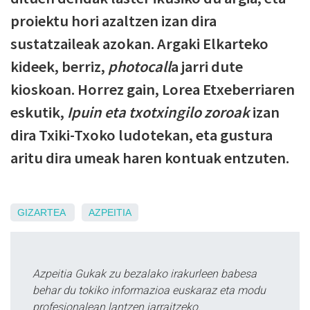
proiektu hori azaltzen izan dira
sustatzaileak azokan. Argaki Elkarteko
kideek, berriz,
photocall
a jarri dute
kioskoan.
Horrez gain, Lorea Etxeberriaren
eskutik,
Ipuin eta txotxingilo zoroak
izan
dira Txiki-Txoko ludotekan, eta gustura
aritu dira umeak haren kontuak entzuten.
GIZARTEA
AZPEITIA
Azpeitia Gukak zu bezalako irakurleen babesa
behar du tokiko informazioa euskaraz eta modu
profesionalean lantzen jarraitzeko.