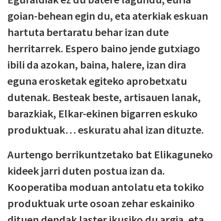
goian-behean egin du, eta aterkiak eskuan
hartuta bertaratu behar izan dute
herritarrek. Espero baino jende gutxiago
ibili da azokan, baina, halere, izan dira
eguna erosketak egiteko aprobetxatu
dutenak. Besteak beste, artisauen lanak,
barazkiak, Elkar-ekinen bigarren eskuko
produktuak… eskuratu ahal izan dituzte.
Aurtengo berrikuntzetako bat Elikaguneko
kideek jarri duten postua izan da.
Kooperatiba moduan antolatu eta tokiko
produktuak urte osoan zehar eskainiko
dituen dendak laster ikusiko du argia, eta