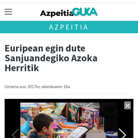
AZPEITIA
Euripean egin dute
Sanjuandegiko Azoka
Herritik
Uztarria.eus
2017ko abenduaren 16a