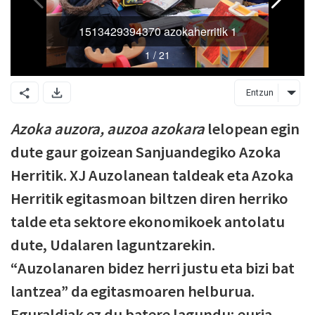
Entzun
Azoka auzora, auzoa azokara
lelopean egin
dute gaur goizean Sanjuandegiko Azoka
Herritik. XJ Auzolanean taldeak eta Azoka
Herritik egitasmoan biltzen diren herriko
talde eta sektore ekonomikoek antolatu
dute, Udalaren laguntzarekin.
“Auzolanaren bidez herri justu eta bizi bat
lantzea” da egitasmoaren helburua.
Eguraldiak ez du batere lagundu; euria