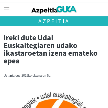
AZPEITIA
Ireki dute Udal
Euskaltegiaren udako
ikastaroetan izena emateko
epea
Uztarria.eus
2018ko ekainaren 5a