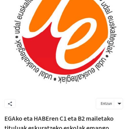
Entzun
EGAko eta HABEren C1 eta B2 mailetako
tituluak eskuratzeko eskolak emango