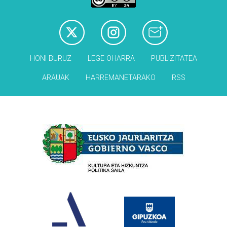
HONI BURUZ
LEGE OHARRA
PUBLIZITATEA
ARAUAK
HARREMANETARAKO
RSS
Babesleak