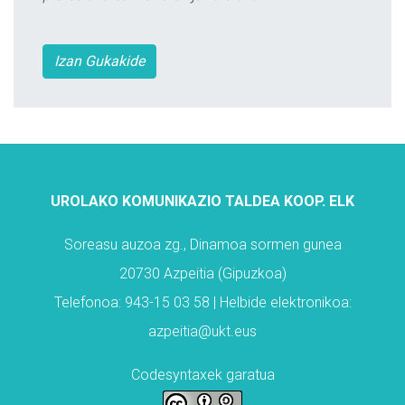
Izan Gukakide
UROLAKO KOMUNIKAZIO TALDEA KOOP. ELK
Soreasu auzoa zg., Dinamoa sormen gunea
20730 Azpeitia (Gipuzkoa)
Telefonoa: 943-15 03 58 | Helbide elektronikoa:
azpeitia@ukt.eus
Codesyntaxek garatua