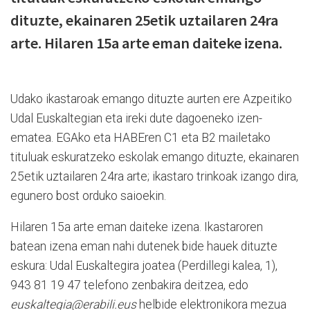
dituzte, ekainaren 25etik uztailaren 24ra
arte. Hilaren 15a arte eman daiteke izena.
Udako ikastaroak emango dituzte aurten ere Azpeitiko
Udal Euskaltegian eta ireki dute dagoeneko izen-
ematea. EGAko eta HABEren C1 eta B2 mailetako
tituluak eskuratzeko eskolak emango dituzte, ekainaren
25etik uztailaren 24ra arte; ikastaro trinkoak izango dira,
egunero bost orduko saioekin.
Hilaren 15a arte eman daiteke izena. Ikastaroren
batean izena eman nahi dutenek bide hauek dituzte
eskura: Udal Euskaltegira joatea (Perdillegi kalea, 1),
943 81 19 47 telefono zenbakira deitzea, edo
euskaltegia@erabili.eus
helbide elektronikora mezua