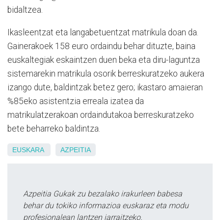
bidaltzea.
Ikasleentzat eta langabetuentzat matrikula doan da.
Gainerakoek 158 euro ordaindu behar dituzte, baina
euskaltegiak eskaintzen duen beka eta diru-laguntza
sistemarekin matrikula osorik berreskuratzeko aukera
izango dute, baldintzak betez gero; ikastaro amaieran
%85eko asistentzia erreala izatea da
matrikulatzerakoan ordaindutakoa berreskuratzeko
bete beharreko baldintza.
EUSKARA
AZPEITIA
Azpeitia Gukak zu bezalako irakurleen babesa
behar du tokiko informazioa euskaraz eta modu
profesionalean lantzen jarraitzeko.