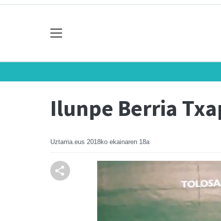
Ilunpe Berria Txa
Uztarria.eus
2018ko ekainaren 18a