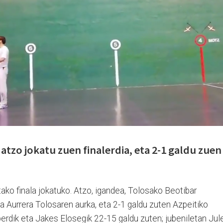
 atzo jokatu zuen finalerdia, eta 2-1 galdu zuen
tako finala jokatuko. Atzo, igandea, Tolosako Beotibar
ia Aurrera Tolosaren aurka, eta 2-1 galdu zuten Azpeitiko
erdik eta Jakes Elosegik 22-15 galdu zuten; jubeniletan Jul