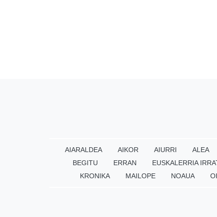
AIARALDEA
AIKOR
AIURRI
ALEA
BEGITU
ERRAN
EUSKALERRIA IRRA
KRONIKA
MAILOPE
NOAUA
O