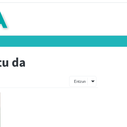
tu da
Entzun