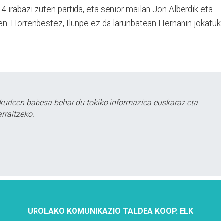
4 irabazi zuten partida, eta senior mailan Jon Alberdik eta
n. Horrenbestez, Ilunpe ez da larunbatean
Hernanin
jokatu
kurleen babesa behar du tokiko informazioa euskaraz eta
rraitzeko.
UROLAKO KOMUNIKAZIO TALDEA KOOP. ELK