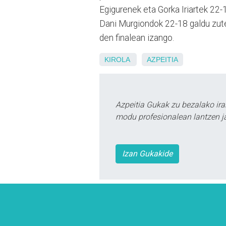
Egigurenek eta Gorka Iriartek 22-1
Dani Murgiondok 22-18 galdu zute
den finalean izango.
KIROLA
AZPEITIA
Azpeitia Gukak zu bezalako ira
modu profesionalean lantzen ja
Izan Gukakide