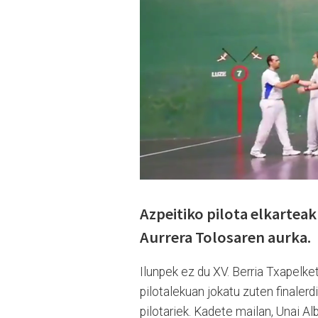
Azpeitiko pilota elkarteak
Aurrera Tolosaren aurka.
Ilunpek ez du XV. Berria Txapelke
pilotalekuan jokatu zuten finalerd
pilotariek.
Kadete mailan, Unai Alb