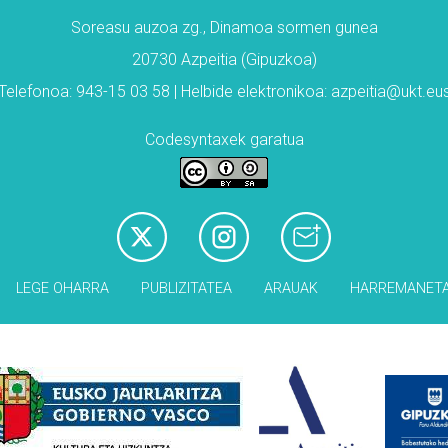
Soreasu auzoa zg., Dinamoa sormen gunea
20730 Azpeitia (Gipuzkoa)
Telefonoa: 943-15 03 58 | Helbide elektronikoa: azpeitia@ukt.eu
Codesyntaxek garatua
LEGE OHARRA
PUBLIZITATEA
ARAUAK
HARREMANET
Babesleak