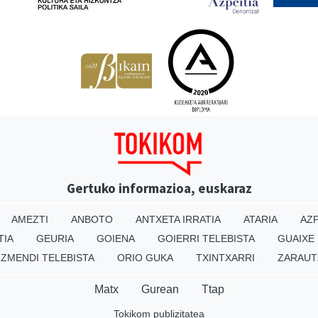
Gertuko informazioa, euskaraz
AMEZTI
ANBOTO
ANTXETA IRRATIA
ATARIA
AZP
TIA
GEURIA
GOIENA
GOIERRI TELEBISTA
GUAIXE
IZMENDI TELEBISTA
ORIO GUKA
TXINTXARRI
ZARAUT
Matx
Gurean
Ttap
Tokikom publizitatea