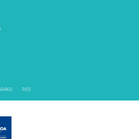
s
ARAKO
RSS