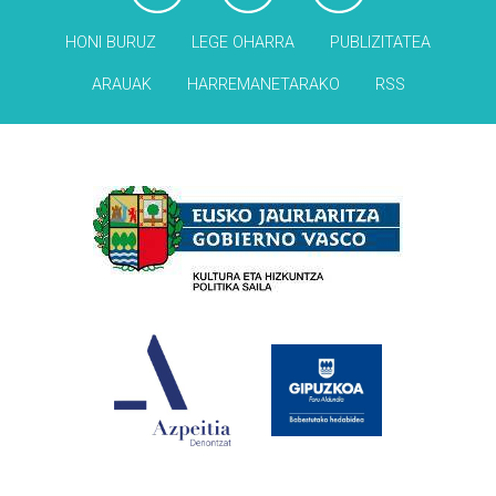
HONI BURUZ
LEGE OHARRA
PUBLIZITATEA
ARAUAK
HARREMANETARAKO
RSS
Babesleak