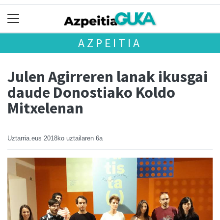
AZPEITIA
Julen Agirreren lanak ikusgai
daude Donostiako Koldo
Mitxelenan
Uztarria.eus
2018ko uztailaren 6a