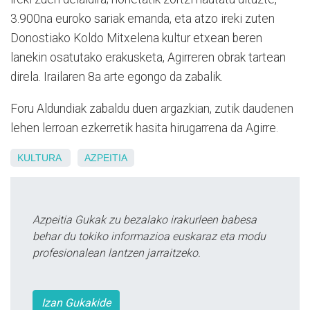
3.900na euroko sariak emanda, eta atzo ireki zuten
Donostiako Koldo Mitxelena kultur etxean beren
lanekin osatutako erakusketa, Agirreren obrak tartean
direla. Irailaren 8a arte egongo da zabalik.
Foru Aldundiak zabaldu duen argazkian, zutik daudenen
lehen lerroan ezkerretik hasita hirugarrena da Agirre.
KULTURA
AZPEITIA
Azpeitia Gukak zu bezalako irakurleen babesa
behar du tokiko informazioa euskaraz eta modu
profesionalean lantzen jarraitzeko.
Izan Gukakide