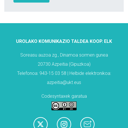
UROLAKO KOMUNIKAZIO TALDEA KOOP. ELK
Soreasu auzoa zg., Dinamoa sormen gunea
20730 Azpeitia (Gipuzkoa)
Telefonoa: 943-15 03 58 | Helbide elektronikoa:
azpeitia@ukt.eus
Codesyntaxek garatua