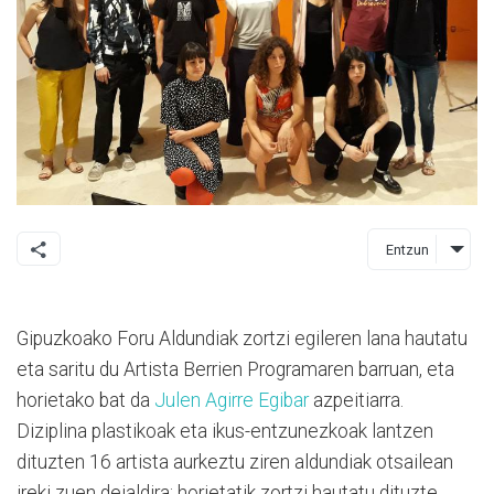
Entzun
Gipuzkoako Foru Aldundiak zortzi egileren lana hautatu
eta saritu du Artista Berrien Programaren barruan, eta
horietako bat da
Julen Agirre Egibar
azpeitiarra.
Diziplina plastikoak eta ikus-entzunezkoak lantzen
dituzten 16 artista aurkeztu ziren aldundiak otsailean
ireki zuen deialdira; horietatik zortzi hautatu dituzte,