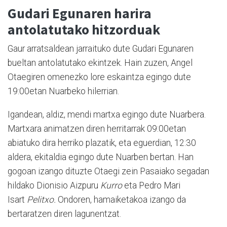
Gudari Egunaren harira
antolatutako hitzorduak
Gaur arratsaldean jarraituko dute Gudari Egunaren
bueltan antolatutako ekintzek. Hain zuzen, Angel
Otaegiren omenezko lore eskaintza egingo dute
19:00etan Nuarbeko hilerrian.
Igandean, aldiz, mendi martxa egingo dute Nuarbera.
Martxara animatzen diren herritarrak 09:00etan
abiatuko dira herriko plazatik, eta eguerdian, 12:30
aldera, ekitaldia egingo dute Nuarben bertan. Han
gogoan izango dituzte Otaegi zein Pasaiako segadan
hildako Dionisio Aizpuru
Kurro
eta Pedro Mari
Isart
Pelitxo.
Ondoren, hamaiketakoa izango da
bertaratzen diren lagunentzat.