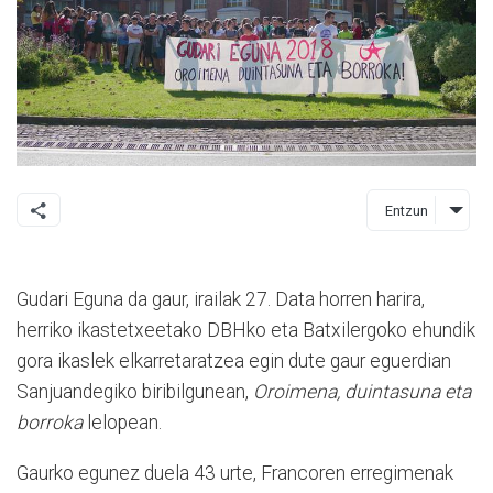
Entzun
Gudari Eguna da gaur, irailak 27. Data horren harira,
herriko ikastetxeetako DBHko eta Batxilergoko ehundik
gora ikaslek elkarretaratzea egin dute gaur eguerdian
Sanjuandegiko biribilgunean,
Oroimena, duintasuna eta
borroka
lelopean.
Gaurko egunez duela 43 urte, Francoren erregimenak