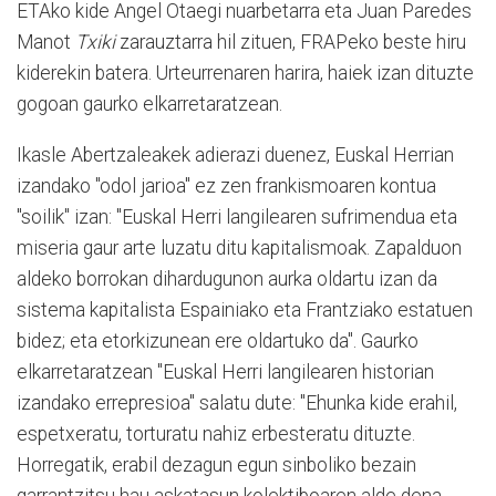
ETAko kide Angel Otaegi nuarbetarra eta Juan Paredes
Manot
Txiki
zarauztarra hil zituen, FRAPeko beste hiru
kiderekin batera. Urteurrenaren harira, haiek izan dituzte
gogoan gaurko elkarretaratzean.
Ikasle Abertzaleakek adierazi duenez, Euskal Herrian
izandako "odol jarioa" ez zen frankismoaren kontua
"soilik" izan: "Euskal Herri langilearen sufrimendua eta
miseria gaur arte luzatu ditu kapitalismoak. Zapalduon
aldeko borrokan dihardugunon aurka oldartu izan da
sistema kapitalista Espainiako eta Frantziako estatuen
bidez; eta etorkizunean ere oldartuko da". Gaurko
elkarretaratzean "Euskal Herri langilearen historian
izandako errepresioa" salatu dute: "Ehunka kide erahil,
espetxeratu, torturatu nahiz erbesteratu dituzte.
Horregatik, erabil dezagun egun sinboliko bezain
garrantzitsu hau askatasun kolektiboaren alde dena