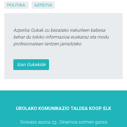
POLITIKA
AZPEITIA
Azpeitia Gukak zu bezalako irakurleen babesa
behar du tokiko informazioa euskaraz eta modu
profesionalean lantzen jarraitzeko.
Izan Gukakide
UROLAKO KOMUNIKAZIO TALDEA KOOP. ELK
Soreasu auzoa zg., Dinamoa sormen gunea