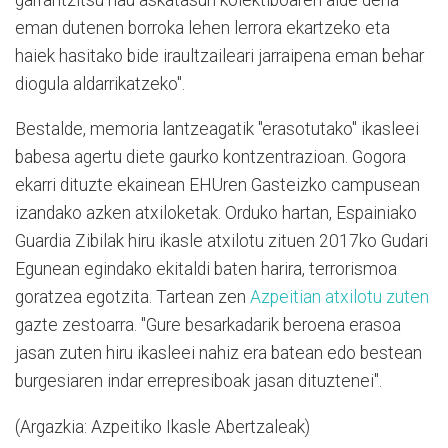
eman dutenen borroka lehen lerrora ekartzeko eta
haiek hasitako bide iraultzaileari jarraipena eman behar
diogula aldarrikatzeko".
Bestalde, memoria lantzeagatik "erasotutako" ikasleei
babesa agertu diete gaurko kontzentrazioan. Gogora
ekarri dituzte ekainean EHUren Gasteizko campusean
izandako azken atxiloketak. Orduko hartan, Espainiako
Guardia Zibilak hiru ikasle atxilotu zituen 2017ko Gudari
Egunean egindako ekitaldi baten harira,
terrorismoa
goratzea egotzita. T
artean zen
Azpeitian atxilotu zuten
gazte zestoarra. "Gure besarkadarik beroena erasoa
jasan zuten hiru ikasleei nahiz era batean edo bestean
burgesiaren indar errepresiboak jasan dituztenei".
(Argazkia: Azpeitiko Ikasle Abertzaleak)