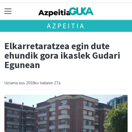
AZPEITIA
Elkarretaratzea egin dute
ehundik gora ikaslek Gudari
Egunean
Uztarria.eus
2018ko irailaren 27a