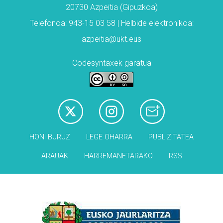
20730 Azpeitia (Gipuzkoa)
Telefonoa: 943-15 03 58 | Helbide elektronikoa:
azpeitia@ukt.eus
Codesyntaxek garatua
HONI BURUZ
LEGE OHARRA
PUBLIZITATEA
ARAUAK
HARREMANETARAKO
RSS
Babesleak