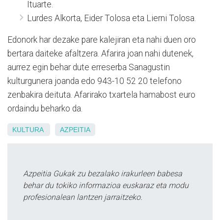
Ituarte.
Lurdes Alkorta, Eider Tolosa eta Lierni Tolosa.
Edonork har dezake pare kalejiran eta nahi duen oro
bertara daiteke afaltzera. Afarira joan nahi dutenek,
aurrez egin behar dute erreserba Sanagustin
kulturgunera joanda edo 943-10 52 20 telefono
zenbakira deituta. Afarirako txartela hamabost euro
ordaindu beharko da.
KULTURA
AZPEITIA
Azpeitia Gukak zu bezalako irakurleen babesa
behar du tokiko informazioa euskaraz eta modu
profesionalean lantzen jarraitzeko.