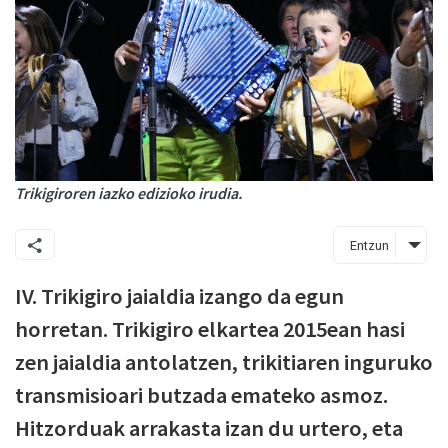
Trikigiroren iazko edizioko irudia.
Entzun
IV. Trikigiro jaialdia izango da egun
horretan. Trikigiro elkartea 2015ean hasi
zen jaialdia antolatzen, trikitiaren inguruko
transmisioari butzada emateko asmoz.
Hitzorduak arrakasta izan du urtero, eta