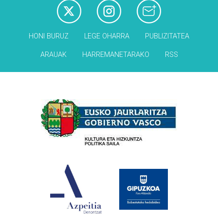
HONI BURUZ
LEGE OHARRA
PUBLIZITATEA
ARAUAK
HARREMANETARAKO
RSS
Babesleak