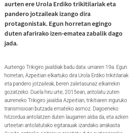
aurten ere Urola Erdiko trikitilariak eta
pandero jotzaileak izango dira
protagonistak. Egun horretan egingo
duten afarirako izen-ematea zabalik dago
jada.
Aurtengo Trikigiro jaialdiak badu data: urriaren 19a. Egun
horretan, Azpeitian elkartuko dira Urola Erdiko t
rikitilariak
eta pandero jotzaileak, beren zaletasunaz elkarrekin
gozatzeko. Duela hiru urte, 2015ean, antolatu zuten
aurreneko Trikigiro jaialdia Azpeitian, trikitiaren inguruko
transmisioari butzada emateko asmoz. Dagoeneko
hitzordua antolatzen duten laugarren aldia da, eta azken
urteetan antolatutako egitarauak izandako arrakasta