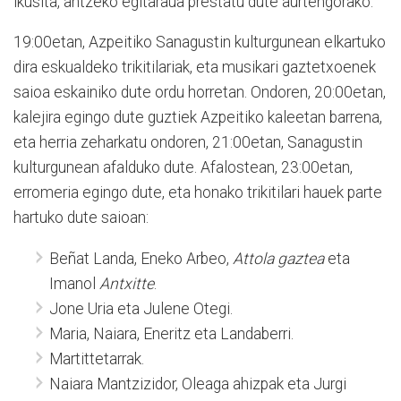
ikusita, antzeko egitaraua prestatu dute aurtengorako.
19:00etan, Azpeitiko Sanagustin kulturgunean elkartuko
dira eskualdeko trikitilariak, eta musikari gaztetxoenek
saioa eskainiko dute ordu horretan. Ondoren, 20:00etan,
kalejira egingo dute guztiek Azpeitiko kaleetan barrena,
eta herria zeharkatu ondoren, 21:00etan, Sanagustin
kulturgunean afalduko dute. Afalostean, 23:00etan,
erromeria egingo dute, eta honako trikitilari hauek parte
hartuko dute saioan:
Beñat Landa, Eneko Arbeo,
Attola gaztea
eta
Imanol
Antxitte
.
Jone Uria eta Julene Otegi.
Maria, Naiara, Eneritz eta Landaberri.
Martittetarrak.
Naiara Mantzizidor, Oleaga ahizpak eta Jurgi