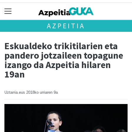
AZPEITIA
Eskualdeko trikitilarien eta
pandero jotzaileen topagune
izango da Azpeitia hilaren
19an
Uztarria.eus
2018ko urriaren 9a