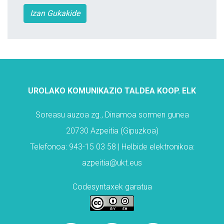
Izan Gukakide
UROLAKO KOMUNIKAZIO TALDEA KOOP. ELK
Soreasu auzoa zg., Dinamoa sormen gunea
20730 Azpeitia (Gipuzkoa)
Telefonoa: 943-15 03 58 | Helbide elektronikoa:
azpeitia@ukt.eus
Codesyntaxek garatua