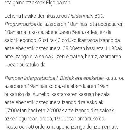
eta gainontzekoak Elgoibarren.
Lehena hasiko den ikastaroa
Heidenhain 530:
Programazioa
da: azaroaren 18an hasi eta abenduaren
18an amaituko da; abenduaren 5ean, ordea, ez da
saiorik egongo. Guztira 40 orduko ikastaroa izango da;
astelehenetik ostegunera, 09:00etan hasi eta 11:30ak
arte izango dira saioak. Izen ematea, berriz, azaroaren
15ean bukatuko da.
Planoen interpretazioa I. Bistak eta ebaketak
ikastaroa
azaroaren 19an hasiko da, eta abenduaren 19an
bukatuko da. Aurreko ikastaroaren kasuan bezala,
astelehenetik ostegunera izango dira eskolak.
17:00etan hasi eta 20:00ak arte izango dira saioak;
azken egunean, ordea, 19:00etan amaituko da.
Ikastaroak 50 orduko iraupena izango du; izen emate