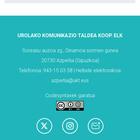
UROLAKO KOMUNIKAZIO TALDEA KOOP. ELK
Soreasu auzoa zg., Dinamoa sormen gunea
20730 Azpeitia (Gipuzkoa)
Telefonoa: 943-15 03 58 | Helbide elektronikoa:
azpeitia@ukt.eus
Codesyntaxek garatua