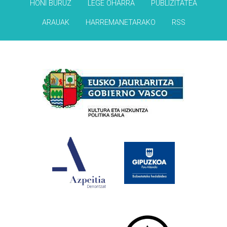
HONI BURUZ
LEGE OHARRA
PUBLIZITATEA
ARAUAK
HARREMANETARAKO
RSS
Babesleak