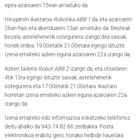
epea azaroaren 15ean amaituko da.
Hirugarren ikastaroa
Robotika ABB 1
da, eta azaroaren
26an hasi eta abenduaren 13an amaituko da. Besteak
bezala, astelehenetik ostegunera izango dira saioak,
horiek ordea, 19:00etatik 21:00etara egingo dituzte.
Izena emateko azken eguna azaroaren 22a izango da.
Azken tailerra
Robot ABB 2
izango da, eta otsailaren
4tik 13ra egingo dituzte saioak, astelehenetik
ostegunera eta 17:00etatik 21:00etara. Ikastaro
horretan izena emateko azken eguna azaroaren 22a
izango da.
Izena emateko edo informazioa eskatzeko telefonoz
deitu ahalko da 943-74 82 66 zenbakira. Posta
elektronikoa erabiliz gero, honako helbide hauetara