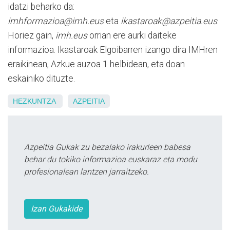
idatzi beharko da:
imhformazioa@imh.eus
eta
ikastaroak@azpeitia.eus
.
Horiez gain,
imh.eus
orrian ere aurki daiteke
informazioa. Ikastaroak Elgoibarren izango dira IMHren
eraikinean, Azkue auzoa 1 helbidean, eta doan
eskainiko dituzte.
HEZKUNTZA
AZPEITIA
Azpeitia Gukak zu bezalako irakurleen babesa
behar du tokiko informazioa euskaraz eta modu
profesionalean lantzen jarraitzeko.
Izan Gukakide