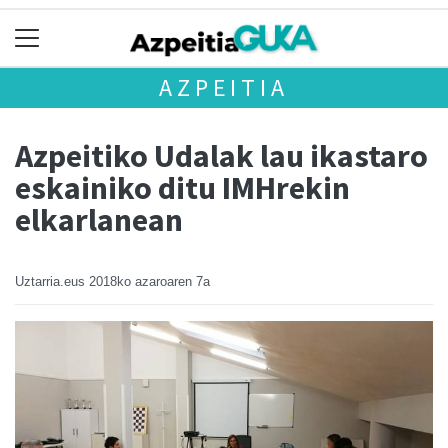
AZPEITIA
Azpeitiko Udalak lau ikastaro
eskainiko ditu IMHrekin
elkarlanean
Uztarria.eus
2018ko azaroaren 7a