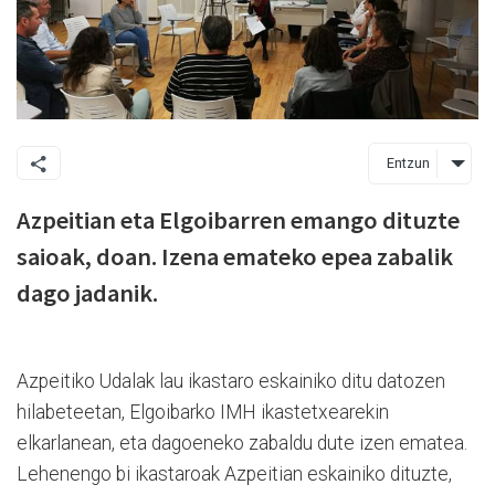
Entzun
Azpeitian eta Elgoibarren emango dituzte
saioak, doan. Izena emateko epea zabalik
dago jadanik.
Azpeitiko Udalak lau ikastaro eskainiko ditu datozen
hilabeteetan, Elgoibarko IMH ikastetxearekin
elkarlanean, eta dagoeneko zabaldu dute izen ematea.
Lehenengo bi ikastaroak Azpeitian eskainiko dituzte,