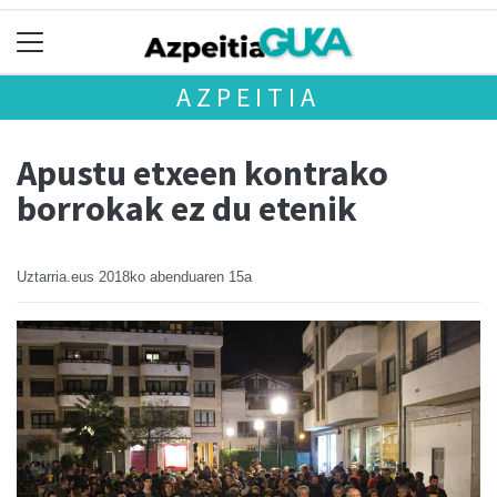
AZPEITIA
Apustu etxeen kontrako
borrokak ez du etenik
Uztarria.eus
2018ko abenduaren 15a