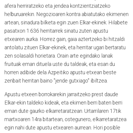
afera herriratzeko eta jendea kontzientziatzeko
helburuarekin. Negozioaren kontra abiatutako ekimenen
artean, sinadura bilketa egin zuen Elkar-ekinek. Hilabete
pasatxon 1.636 herritarrek sinatu zuten apustu
etxearen aurka. Horrez gain, gaia aztertzeko bi hitzaldi
antolatu zituen Elkar-ekinek, eta herritar ugari bertaratu
zen solasaldi horietara. Orain arte egindako lanak
fruituak eman dituela uste du taldeak, eta esan du
horren adibide dela Azpeitiko apustu etxean beste
zenbait herritan baino "jende gutxiago" ibiltzea.
Apustu etxeen borrokarekin jarraitzeko prest daude
Elkar-ekin taldeko kideak, eta ekimen berri baten berri
eman dute gaurko elkarretaratzean. Urtarrilaren 17tik
martxoaren 14ra bitartean, ostegunero, elkarretaratzea
egin nahi dute apustu etxearen aurrean. Hori posible