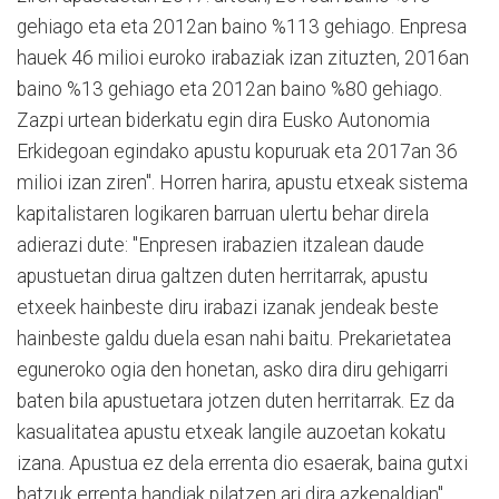
gehiago eta eta 2012an baino %113 gehiago. Enpresa
hauek 46 milioi euroko irabaziak izan zituzten, 2016an
baino %13 gehiago eta 2012an baino %80 gehiago.
Zazpi urtean biderkatu egin dira Eusko Autonomia
Erkidegoan egindako apustu kopuruak eta 2017an 36
milioi izan ziren". Horren harira, apustu etxeak sistema
kapitalistaren logikaren barruan ulertu behar direla
adierazi dute: "Enpresen i
rabazien itzalean daude
apustuetan dirua galtzen duten herritarrak, apustu
etxeek hainbeste diru irabazi izanak jendeak beste
hainbeste galdu duela esan nahi baitu. Prekarietatea
eguneroko ogia den honetan, asko dira diru gehigarri
baten bila apustuetara jotzen duten herritarrak. Ez da
kasualitatea apustu etxeak langile auzoetan kokatu
izana.
Apustua ez dela errenta dio esaerak, baina gutxi
batzuk errenta handiak pilatzen ari dira azkenaldian".