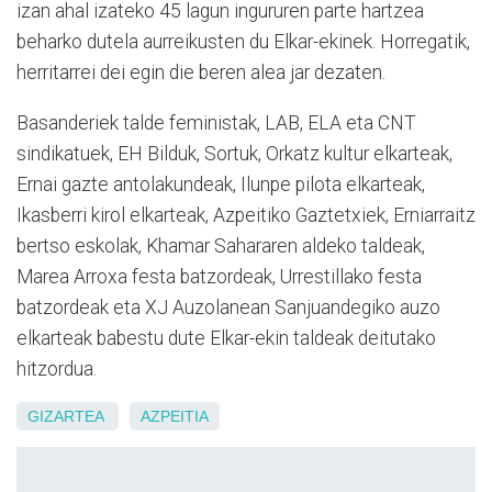
izan ahal izateko 45 lagun ingururen parte hartzea
beharko dutela aurreikusten du Elkar-ekinek. Horregatik,
herritarrei dei egin die beren alea jar dezaten.
Basanderiek talde feministak, LAB, ELA eta CNT
sindikatuek, EH Bilduk, Sortuk, Orkatz kultur elkarteak,
Ernai gazte antolakundeak, Ilunpe pilota elkarteak,
Ikasberri kirol elkarteak, Azpeitiko Gaztetxiek, Erniarraitz
bertso eskolak, Khamar Sahararen aldeko taldeak,
Marea Arroxa festa batzordeak, Urrestillako festa
batzordeak eta XJ Auzolanean Sanjuandegiko auzo
elkarteak babestu dute Elkar-ekin taldeak deitutako
hitzordua.
GIZARTEA
AZPEITIA