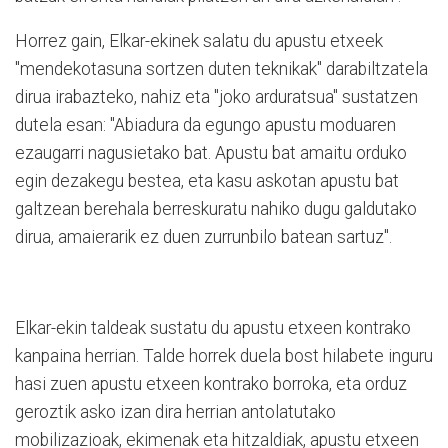
Horrez gain, Elkar-ekinek salatu du apustu etxeek
"mendekotasuna sortzen duten teknikak" darabiltzatela
dirua irabazteko, nahiz eta "joko arduratsua" sustatzen
dutela esan: "Abiadura da egungo apustu moduaren
ezaugarri nagusietako bat. Apustu bat amaitu orduko
egin dezakegu bestea, eta kasu askotan apustu bat
galtzean berehala berreskuratu nahiko dugu galdutako
dirua, amaierarik ez duen zurrunbilo batean sartuz".
Elkar-ekin taldeak sustatu du apustu etxeen kontrako
kanpaina herrian. Talde horrek duela bost hilabete inguru
hasi zuen apustu etxeen kontrako borroka, eta orduz
geroztik asko izan dira herrian antolatutako
mobilizazioak, ekimenak eta hitzaldiak, apustu etxeen