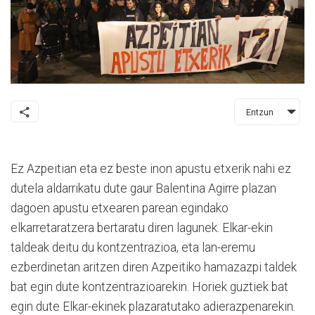
Entzun
Ez Azpeitian eta ez beste inon apustu etxerik nahi ez
dutela aldarrikatu dute gaur Balentina Agirre plazan
dagoen apustu etxearen parean egindako
elkarretaratzera bertaratu diren lagunek.
Elkar-ekin
taldeak deitu du kontzentrazioa, eta lan-eremu
ezberdinetan aritzen diren Azpeitiko hamazazpi taldek
bat egin dute kontzentrazioarekin. Horiek guztiek bat
egin dute Elkar-ekinek plazaratutako adierazpenarekin.