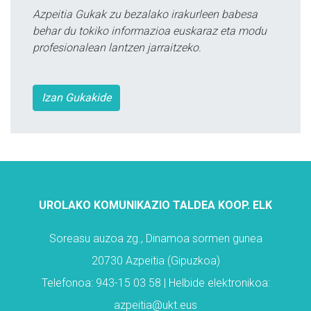
Azpeitia Gukak zu bezalako irakurleen babesa
behar du tokiko informazioa euskaraz eta modu
profesionalean lantzen jarraitzeko.
Izan Gukakide
UROLAKO KOMUNIKAZIO TALDEA KOOP. ELK
Soreasu auzoa zg., Dinamoa sormen gunea
20730 Azpeitia (Gipuzkoa)
Telefonoa: 943-15 03 58 | Helbide elektronikoa:
azpeitia@ukt.eus