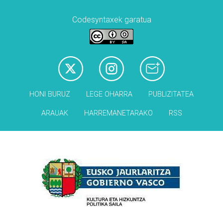
Codesyntaxek garatua
HONI BURUZ
LEGE OHARRA
PUBLIZITATEA
ARAUAK
HARREMANETARAKO
RSS
Babesleak