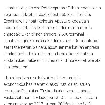
Hamar urte igaro dira Reta enpresak Bilbon lehen lokala
ireki zuenetik, eta orduztik beste 56 lokal ireki ditu
Espainiako hainbat txokotan. Apustu etxeez gain
tabernetan eta jatetxetan ere baditu makinak Reta
enpresak. Elkar-ekinen arabera, 2.500 terminal –
apustuak egiteko makinak– ditu ezarrita Retak jatetxe
zein tabernetan. Gainera, apustuen merkatuan enpresa
handiak sartu direla nabarmendu du elkarretaratzea
sustatu duen taldeak. "Enpresa handi horiek beti aterako
dira irabazten".
Elkarretaratzearen deitzaileen hitzetan, krisi
ekonomikoa hasi zenetik "asko" hazi da apustuen
merkatua Espainian: "Eusko Jaurlaritzaren arabera,
Eusko Autonomia Erkidegoan 340 milioi euro gastatu
ziren apustuetan 2017. urtean, 2016an baino %10