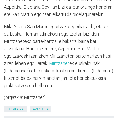
Azpeitira. Bidelaria Sevillan bizi da, eta oraingo honetan
ere San Martin egoitzan elkartu da bidelagunarekin.
Mila Altuna San Martin egoitzako egoiliarra da, eta ez
da Euskal Herrian adinekoen egoitzetan bizi den
Mintzaneteko parte-hartzaile bakarra, baina bai
aitzindaria. Hain zuzen ere, Azpeitiko San Martin
egoitzakoak izan ziren Mintzaneten parte hartzen hasi
ziren lehen egoiliarrak.
Mintzanet
ek euskaldunak
(bidelagunak) eta euskara ikasten ari direnak (bidelariak)
Internet bidez harremanetan jarri eta horiek euskara
praktikatzea du helburua.
(Argazkia: Mintzanet)
EUSKARA
AZPEITIA