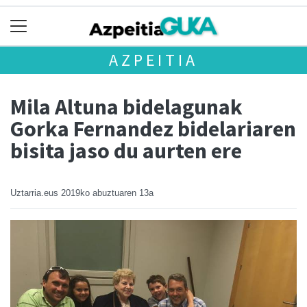
AZPEITIA
Mila Altuna bidelagunak
Gorka Fernandez bidelariaren
bisita jaso du aurten ere
Uztarria.eus
2019ko abuztuaren 13a