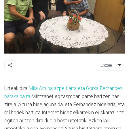
Entzun
Urteak dira
Mila Altuna azpeitiarra eta Gorka Fernandez
barakaldarra
Mintzanet egitasmoan parte hartzen hasi
zirela. Altuna bidelaguna da, eta Fernandez bidelaria, eta
rol horiek hartuta Internet bidez elkarrekin euskaraz hitz
egiten aritzen dira duela bost urtetatik. Azken lau
urteetako gisan, Fernandez Altuna bisitatzera etorri da