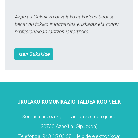
Azpeitia Gukak zu bezalako irakurleen babesa
behar du tokiko informazioa euskaraz eta modu
profesionalean lantzen jarraitzeko.
Izan Gukakide
UROLAKO KOMUNIKAZIO TALDEA KOOP. ELK
Soreasu auzoa zg., Dinamoa sormen gunea
20730 Azpeitia (Gipuzkoa)
Telefonoa: 943-15 03 58 | Helbide elektronikoa: