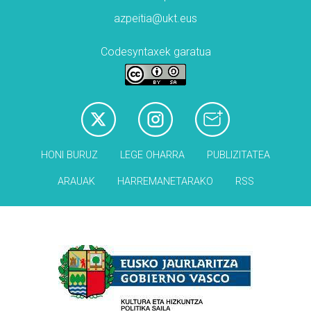
azpeitia@ukt.eus
Codesyntaxek garatua
HONI BURUZ
LEGE OHARRA
PUBLIZITATEA
ARAUAK
HARREMANETARAKO
RSS
Babesleak