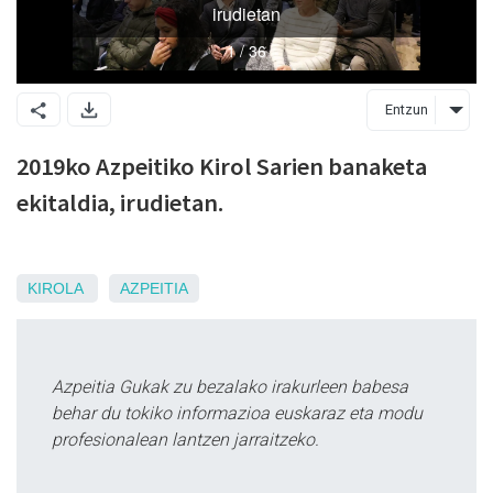
Entzun
2019ko Azpeitiko Kirol Sarien banaketa
ekitaldia, irudietan.
KIROLA
AZPEITIA
Azpeitia Gukak zu bezalako irakurleen babesa
behar du tokiko informazioa euskaraz eta modu
profesionalean lantzen jarraitzeko.