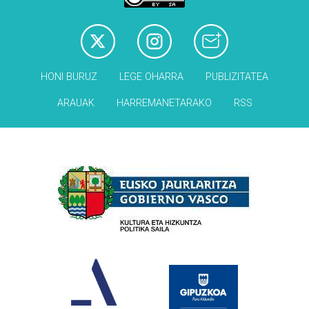
HONI BURUZ
LEGE OHARRA
PUBLIZITATEA
ARAUAK
HARREMANETARAKO
RSS
Babesleak