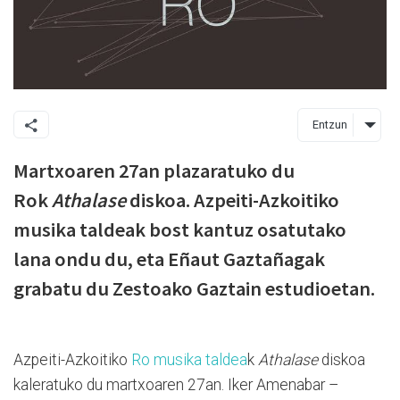
Entzun
Martxoaren 27an plazaratuko du
Rok
Athalase
diskoa. Azpeiti-Azkoitiko
musika taldeak bost kantuz osatutako
lana ondu du, eta Eñaut Gaztañagak
grabatu du Zestoako Gaztain estudioetan.
Azpeiti-Azkoitiko
Ro musika taldea
k
Athalase
diskoa
kaleratuko du martxoaren 27an. Iker Amenabar –