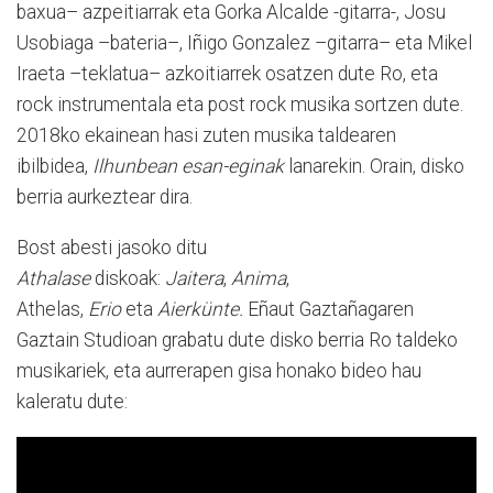
baxua– azpeitiarrak eta Gorka Alcalde -gitarra-, Josu
Usobiaga –bateria–, Iñigo Gonzalez –gitarra– eta Mikel
Iraeta –teklatua– azkoitiarrek osatzen dute Ro, eta
r
ock instrumentala eta post rock musika sortzen dute.
2
018ko ekainean hasi zuten musika taldearen
ibilbidea,
Ilhunbean esan-eginak
lanarekin. Orain, disko
berria aurkeztear dira.
Bost abesti jasoko ditu
Athalase
diskoak:
Jaitera
,
Anima
,
Athelas,
Erio
eta
Aierkünte.
Eñaut Gaztañagaren
Gaztain Studioan grabatu dute disko berria Ro taldeko
musikariek, eta aurrerapen gisa honako bideo hau
kaleratu dute: