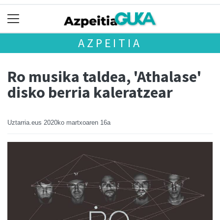
AZPEITIA
Ro musika taldea, 'Athalase'
disko berria kaleratzear
Uztarria.eus
2020ko martxoaren 16a