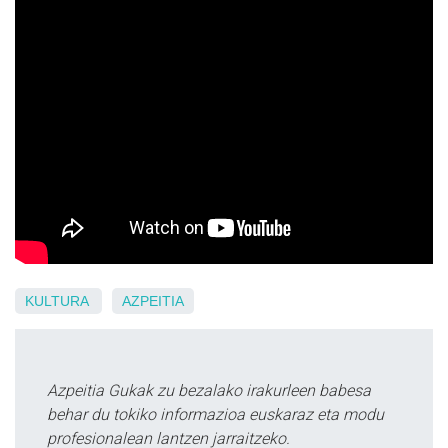
KULTURA
AZPEITIA
Azpeitia Gukak zu bezalako irakurleen babesa
behar du tokiko informazioa euskaraz eta modu
profesionalean lantzen jarraitzeko.