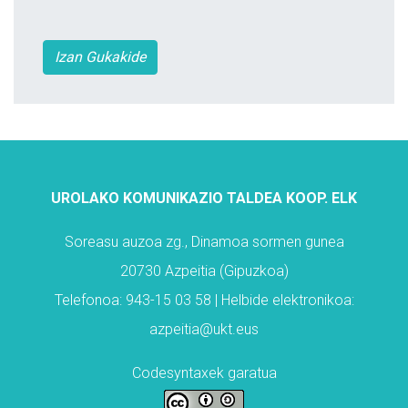
Izan Gukakide
UROLAKO KOMUNIKAZIO TALDEA KOOP. ELK
Soreasu auzoa zg., Dinamoa sormen gunea
20730 Azpeitia (Gipuzkoa)
Telefonoa: 943-15 03 58 | Helbide elektronikoa:
azpeitia@ukt.eus
Codesyntaxek garatua