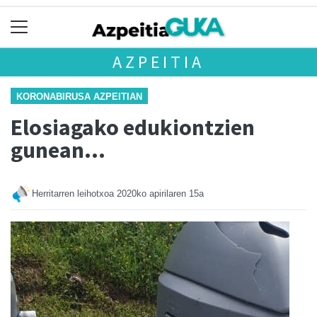
AZPEITIA
KORONABIRUSA AZPEITIAN
Elosiagako edukiontzien
gunean...
Herritarren leihotxoa
2020ko apirilaren 15a