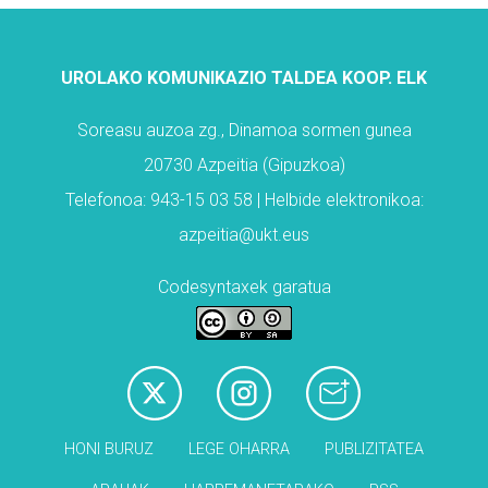
UROLAKO KOMUNIKAZIO TALDEA KOOP. ELK
Soreasu auzoa zg., Dinamoa sormen gunea
20730 Azpeitia (Gipuzkoa)
Telefonoa: 943-15 03 58 | Helbide elektronikoa:
azpeitia@ukt.eus
Codesyntaxek garatua
HONI BURUZ
LEGE OHARRA
PUBLIZITATEA