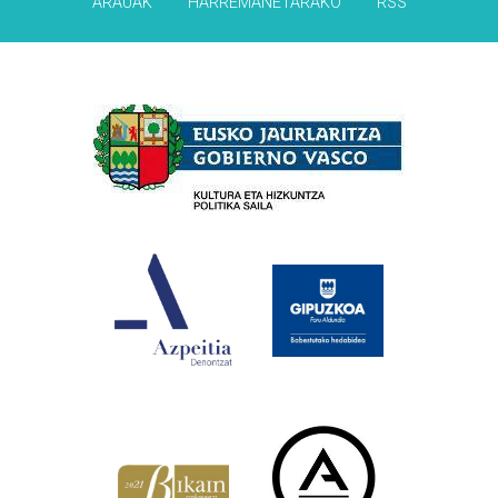
ARAUAK
HARREMANETARAKO
RSS
Babesleak