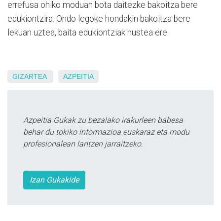
errefusa ohiko moduan bota daitezke bakoitza bere
edukiontzira. Ondo legoke hondakin bakoitza bere
lekuan uztea, baita edukiontziak hustea ere.
GIZARTEA
AZPEITIA
Azpeitia Gukak zu bezalako irakurleen babesa
behar du tokiko informazioa euskaraz eta modu
profesionalean lantzen jarraitzeko.
Izan Gukakide