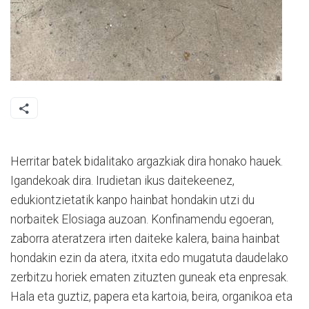
Herritar batek bidalitako argazkiak dira honako hauek.
Igandekoak dira. Irudietan ikus daitekeenez,
edukiontzietatik kanpo hainbat hondakin utzi du
norbaitek Elosiaga auzoan. Konfinamendu egoeran,
zaborra ateratzera irten daiteke kalera, baina hainbat
hondakin ezin da atera, itxita edo mugatuta daudelako
zerbitzu horiek ematen zituzten guneak eta enpresak.
Hala eta guztiz, papera eta kartoia, beira, organikoa eta