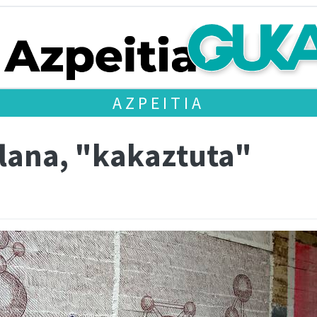
AZPEITIA
elana, "kakaztuta"