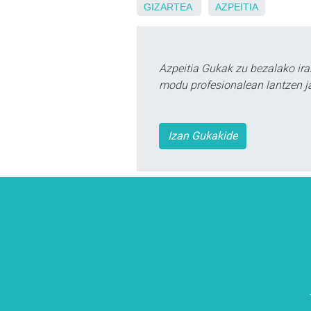
GIZARTEA
AZPEITIA
Azpeitia Gukak zu bezalako ira
modu profesionalean lantzen ja
Izan Gukakide