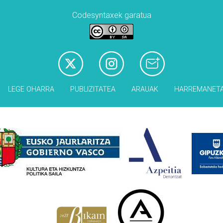
Codesyntaxek garatua
LEGE OHARRA
PUBLIZITATEA
ARAUAK
HARREMANET
Babesleak