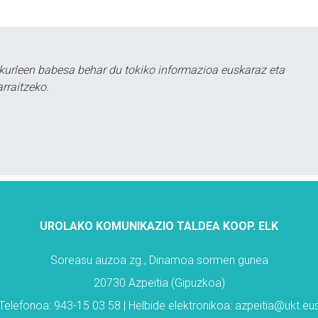
kurleen babesa behar du tokiko informazioa euskaraz eta
rraitzeko.
UROLAKO KOMUNIKAZIO TALDEA KOOP. ELK
Soreasu auzoa zg., Dinamoa sormen gunea
20730 Azpeitia (Gipuzkoa)
Telefonoa: 943-15 03 58 | Helbide elektronikoa: azpeitia@ukt.eu