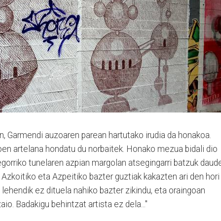
an, Garmendi auzoaren parean hartutako irudia da honakoa.
oen artelana hondatu du norbaitek. Honako mezua bidali dio
gorriko tunelaren azpian margolan atsegingarri batzuk daude
 Azkoitiko eta Azpeitiko bazter guztiak kakazten ari den hori
di lehendik ez dituela nahiko bazter zikindu, eta oraingoan
io. Badakigu behintzat artista ez dela..."