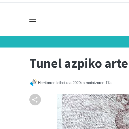
Tunel azpiko art
Herritarren leihotxoa
2020ko maiatzaren 17a