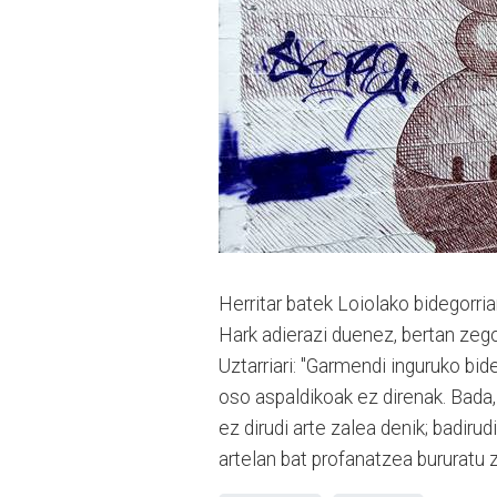
Herritar batek Loiolako bidegorri
Hark adierazi duenez, bertan zeg
Uztarriari: "
Garmendi inguruko bide
oso aspaldikoak ez direnak. Bada,
ez dirudi arte zalea denik; badiru
artelan bat profanatzea bururatu za