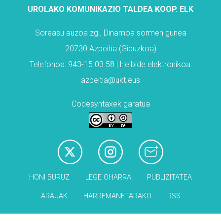
UROLAKO KOMUNIKAZIO TALDEA KOOP. ELK
Soreasu auzoa zg., Dinamoa sormen gunea
20730 Azpeitia (Gipuzkoa)
Telefonoa: 943-15 03 58 | Helbide elektronikoa:
azpeitia@ukt.eus
Codesyntaxek garatua
HONI BURUZ
LEGE OHARRA
PUBLIZITATEA
ARAUAK
HARREMANETARAKO
RSS