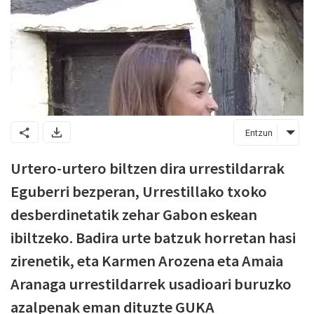
Entzun
Urtero-urtero biltzen dira urrestildarrak
Eguberri bezperan, Urrestillako txoko
desberdinetatik zehar Gabon eskean
ibiltzeko. Badira urte batzuk horretan hasi
zirenetik, eta Karmen Arozena eta Amaia
Aranaga urrestildarrek usadioari buruzko
azalpenak eman dituzte GUKA