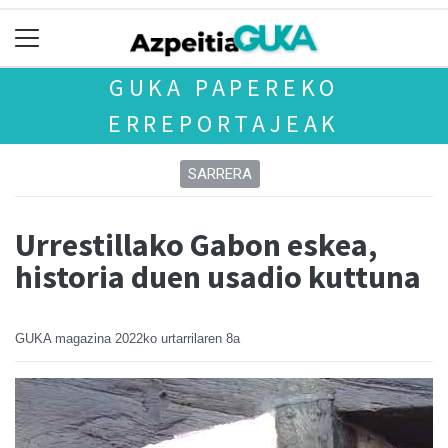
GUKA PAPEREKO
ERREPORTAJEAK
SARRERA
Urrestillako Gabon eskea,
historia duen usadio kuttuna
GUKA magazina
2022ko urtarrilaren 8a