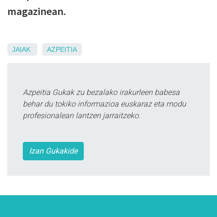
magazinean.
JAIAK
AZPEITIA
Azpeitia Gukak zu bezalako irakurleen babesa
behar du tokiko informazioa euskaraz eta modu
profesionalean lantzen jarraitzeko.
Izan Gukakide