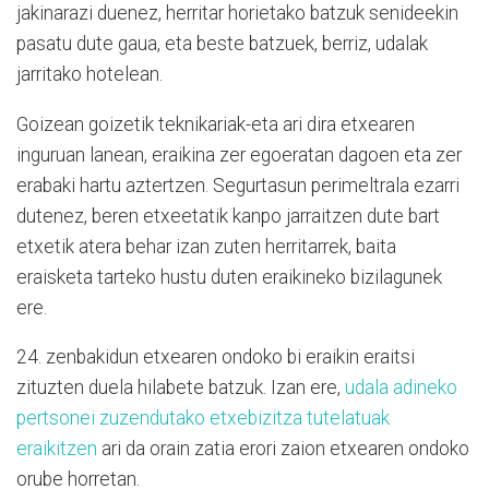
jakinarazi duenez, herritar horietako batzuk senideekin
pasatu dute gaua, eta beste batzuek, berriz, udalak
jarritako hotelean.
Goizean goizetik teknikariak-eta ari dira etxearen
inguruan lanean, eraikina zer egoeratan dagoen eta zer
erabaki hartu aztertzen. Segurtasun perimeltrala ezarri
dutenez, beren etxeetatik kanpo jarraitzen dute bart
etxetik atera behar izan zuten herritarrek, baita
eraisketa tarteko hustu duten eraikineko bizilagunek
ere.
24. zenbakidun etxearen ondoko bi eraikin eraitsi
zituzten duela hilabete batzuk. Izan ere,
udala adineko
pertsonei zuzendutako etxebizitza tutelatuak
eraikitzen
ari da orain zatia erori zaion etxearen ondoko
orube horretan.