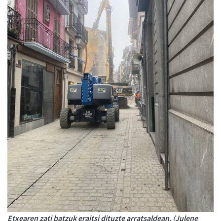
Etxearen zati batzuk eraitsi dituzte arratsaldean. (Julene