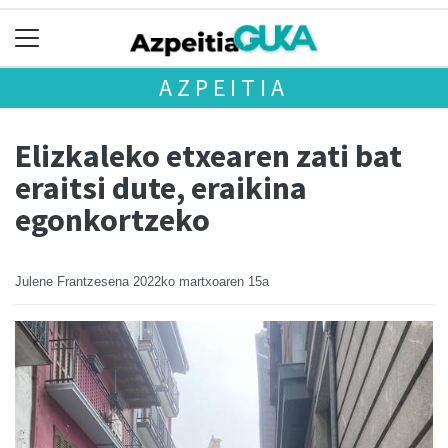
AZPEITIA
Elizkaleko etxearen zati bat
eraitsi dute, eraikina
egonkortzeko
Julene Frantzesena
2022ko martxoaren 15a