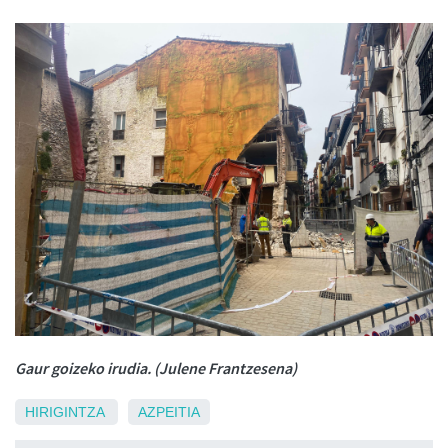
Gaur goizeko irudia. (Julene Frantzesena)
HIRIGINTZA
AZPEITIA