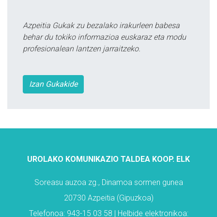
Azpeitia Gukak zu bezalako irakurleen babesa
behar du tokiko informazioa euskaraz eta modu
profesionalean lantzen jarraitzeko.
Izan Gukakide
UROLAKO KOMUNIKAZIO TALDEA KOOP. ELK
Soreasu auzoa zg., Dinamoa sormen gunea
20730 Azpeitia (Gipuzkoa)
Telefonoa: 943-15 03 58 | Helbide elektronikoa: