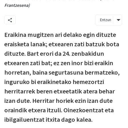
Frantzesena)
Entzun
Eraikina mugitzen ari delako egin dituzte
eraisketa lanak; etxearen zati batzuk bota
dituzte. Bart erori da 24. zenbakidun
etxearen zati bat; ez zen inor bizi eraikin
horretan, baina segurtasuna bermatzeko,
inguruko bi eraikinetako hemezortzi
herritarrek beren etxeetatik atera behar
izan dute. Herritar horiek ezin izan dute
oraindik etxera itzuli. Oinezkoentzat eta
ibilgailuentzat itxita dago kalea.