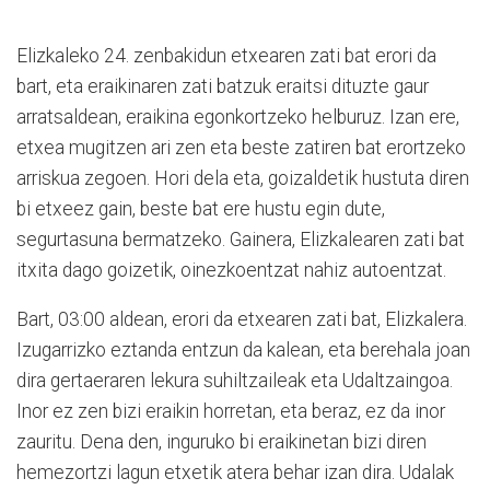
Elizkaleko 24. zenbakidun etxearen zati bat erori da
bart, eta eraikinaren zati batzuk eraitsi dituzte gaur
arratsaldean, eraikina egonkortzeko helburuz. Izan ere,
etxea mugitzen ari zen eta beste zatiren bat erortzeko
arriskua zegoen. Hori dela eta, goizaldetik hustuta diren
bi etxeez gain, beste bat ere hustu egin dute,
segurtasuna bermatzeko. Gainera, Elizkalearen zati bat
itxita dago goizetik, oinezkoentzat nahiz autoentzat.
Bart, 03:00 aldean, erori da etxearen zati bat, Elizkalera.
Izugarrizko eztanda entzun da kalean, eta berehala joan
dira gertaeraren lekura suhiltzaileak eta Udaltzaingoa.
Inor ez zen bizi eraikin horretan, eta beraz, ez da inor
zauritu. Dena den, inguruko bi eraikinetan bizi diren
hemezortzi lagun etxetik atera behar izan dira. Udalak