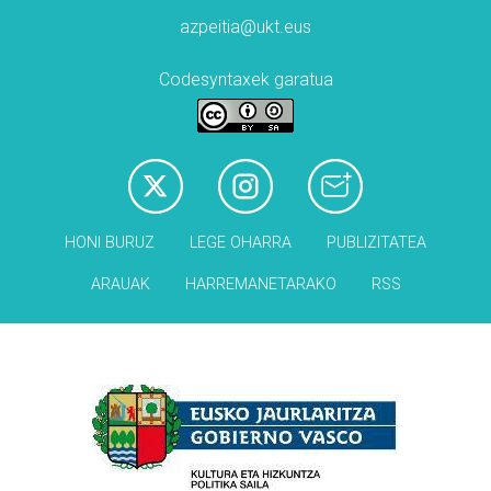
azpeitia@ukt.eus
Codesyntaxek garatua
HONI BURUZ
LEGE OHARRA
PUBLIZITATEA
ARAUAK
HARREMANETARAKO
RSS
Babesleak