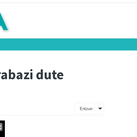
rabazi dute
Entzun