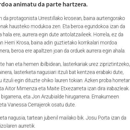
rdoa animatu da parte hartzera.
 da protagonista Urrestillako krosean, baina aurtengorako
enak hausteko modukoa zen. Eta beroa egundokoa izan da
 hala ere, aurrera egin dute antolatzaileek. Horrela, ez da
 Herri Krosa, baina adin guztietako korrikalari mordoa
nera, beroa ere apaltzen joan da orduek aurrera egin ahala.
te han eta hemen ibilbidean, lasterkariak urez zipriztintzeko,
Gainera, lasterketa nagusiari itzuli bat kentzea erabaki dute,
u itzuli egin dituzte ohiko lauren tokian. Azken proba horreta
ta Aitor Mimenza eta Maite Etxezarreta izan dira irabazleak.
 bigarrena, eta Jon Arzubialde hirugarrena. Emakumeen
 eta Vanessa Cerrajerok osatu dute.
keta nagusia, tartean jubenil mailako bik. Josu Porta izan da
zolaren aurretik.