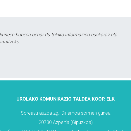
kurleen babesa behar du tokiko informazioa euskaraz eta
rraitzeko.
UROLAKO KOMUNIKAZIO TALDEA KOOP. ELK
Soreasu auzoa zg., Dinamoa sormen gunea
20730 Azpeitia (Gipuzkoa)