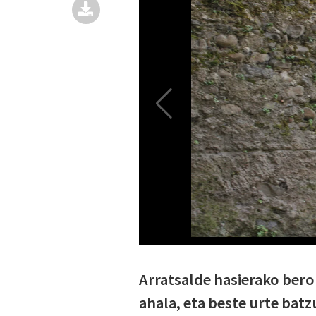
Arratsalde hasierako bero
ahala, eta beste urte batz