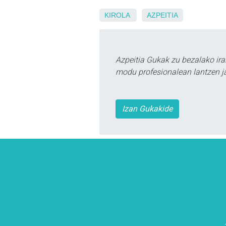
KIROLA
AZPEITIA
Azpeitia Gukak zu bezalako ira
modu profesionalean lantzen ja
Izan Gukakide