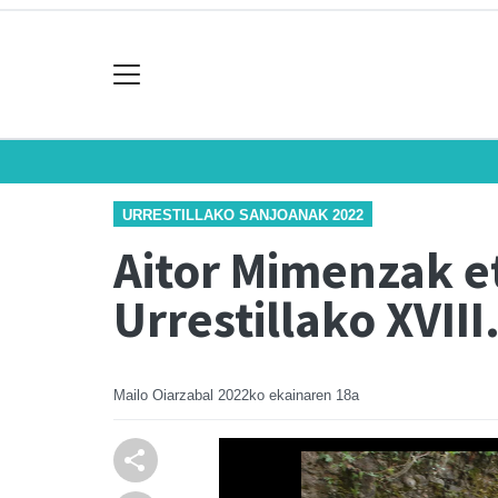
URRESTILLAKO SANJOANAK 2022
Aitor Mimenzak et
Urrestillako XVII
Mailo Oiarzabal
2022ko ekainaren 18a