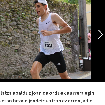
 latza apalduz joan da orduek aurrera egin
uetan bezain jendetsua izan ez arren, adin