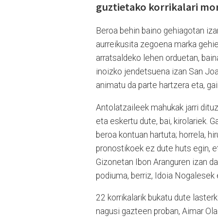
guztietako korrikalari mo
Beroa behin baino gehiagotan izan
aurreikusita zegoena marka gehi
arratsaldeko lehen orduetan, baina
inoizko jendetsuena izan San Joan
animatu da parte hartzera eta, gai
Antolatzaileek mahukak jarri dituz
eta eskertu dute, bai, kirolariek. 
beroa kontuan hartuta; horrela, hir
pronostikoek ez dute huts egin, e
Gizonetan Ibon Aranguren izan da
podiuma, berriz, Idoia Nogalesek
22 korrikalarik bukatu dute laster
nagusi gazteen proban, Aimar Olai