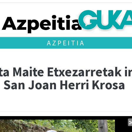
AZPEITIA
a Maite Etxezarretak i
I. San Joan Herri Krosa