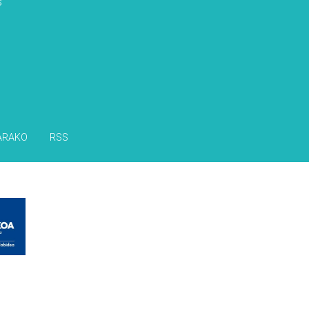
s
ARAKO
RSS