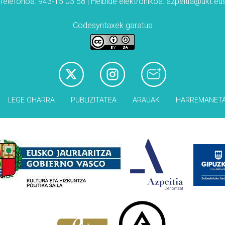
Telefonoa: 943-15 03 58 | Helbide elektronikoa: azpeitia@ukt.eu
Codesyntaxek garatua
LEGE OHARRA
PUBLIZITATEA
ARAUAK
HARREMANET
Babesleak