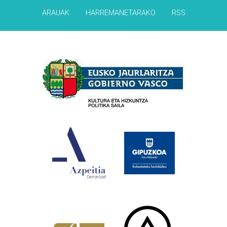
ARAUAK
HARREMANETARAKO
RSS
Babesleak