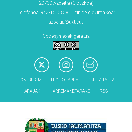
20730 Azpeitia (Gipuzkoa)
Telefonoa: 943-15 03 58 | Helbide elektronikoa:
azpeitia@ukt.eus
Codesyntaxek garatua
HONI BURUZ
LEGE OHARRA
PUBLIZITATEA
ARAUAK
HARREMANETARAKO
RSS
Babesleak