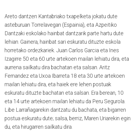
Areto dantzen Kantabriako txapelketa jokatu dute
asteburuan Torrelavegan (Espainia), eta Azpeitiko
Dantzaki eskolako hainbat dantzarik parte hartu dute
lehian. Gainera, hainbat sari eskuratu dituzte eskola
horretako ordezkariek. Juan Carlos Garcia eta Ines
Izagirre 50 eta 60 urte artekoen mailan lehiatu dira, eta
aurrena sailkatu dira bachatan eta salsan. Aritz
Fernandez eta Uxoa Ibarreta 18 eta 30 urte artekoen
mailan lehiatu dira, eta haiek ere lehen postuak
eskuratu dituzte bachatan eta salsan. Era berean, 10
eta 14 urte artekoen mailan lehiatu da Peru Segurola.
Libe Larrañagarekin dantzatu du bachata, eta bigarren
postua eskuratu dute; salsa, berriz, Maren Uriarekin egin
du, eta hirugarren sailkatu dira.