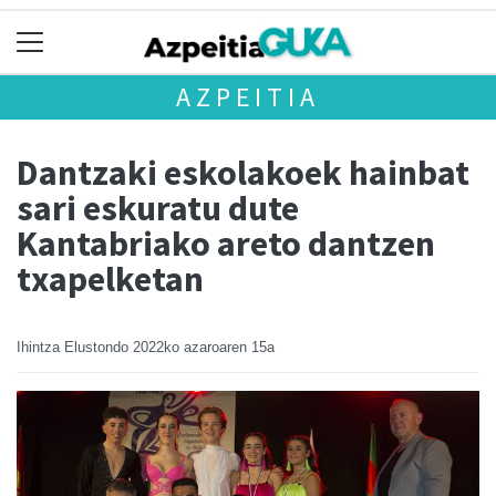
AZPEITIA
Dantzaki eskolakoek hainbat
sari eskuratu dute
Kantabriako areto dantzen
txapelketan
Ihintza Elustondo
2022ko azaroaren 15a