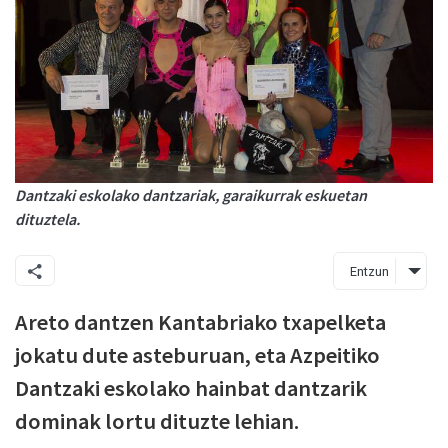
Dantzaki eskolako dantzariak, garaikurrak eskuetan
dituztela.
Entzun
Areto dantzen Kantabriako txapelketa
jokatu dute asteburuan, eta Azpeitiko
Dantzaki eskolako hainbat dantzarik
dominak lortu dituzte lehian.