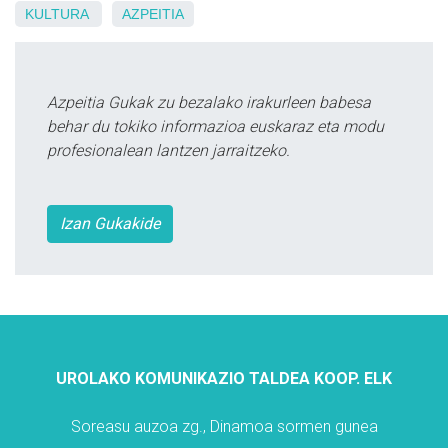
KULTURA
AZPEITIA
Azpeitia Gukak zu bezalako irakurleen babesa
behar du tokiko informazioa euskaraz eta modu
profesionalean lantzen jarraitzeko.
Izan Gukakide
UROLAKO KOMUNIKAZIO TALDEA KOOP. ELK
Soreasu auzoa zg., Dinamoa sormen gunea