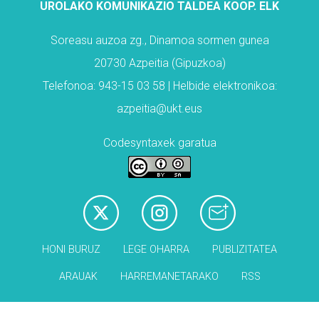
UROLAKO KOMUNIKAZIO TALDEA KOOP. ELK
Soreasu auzoa zg., Dinamoa sormen gunea
20730 Azpeitia (Gipuzkoa)
Telefonoa: 943-15 03 58 | Helbide elektronikoa:
azpeitia@ukt.eus
Codesyntaxek garatua
HONI BURUZ
LEGE OHARRA
PUBLIZITATEA
ARAUAK
HARREMANETARAKO
RSS