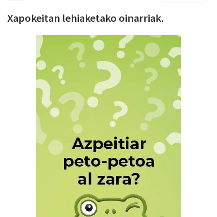
Xapokeitan lehiaketako oinarriak.