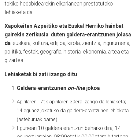
tokiko hedabidearekin elkarlanean prestatutako
lehiaketa da.
Xapokeitan Azpeitiko eta Euskal Herriko hainbat
gairekin zerikusia duten galdera-erantzunen jolasa
da
: euskara, kultura, erlijioa, kirola, zientzia, ingurumena,
politika, festak, geografia, historia, ekonomia, artea eta
gizartea.
Lehiaketak bi zati izango ditu
Galdera-erantzunen
on-line
jokoa
Apirilaren 17tik apirilaren 30era izango da lehiaketa;
14 egunez jokatuko da galdera-erantzunen lehiaketa
(asteburuak barne).
Egunean 10 galdera erantzun beharko dira, 14
egunez jarraian, 08:00etatik 00:00etara bitartean.