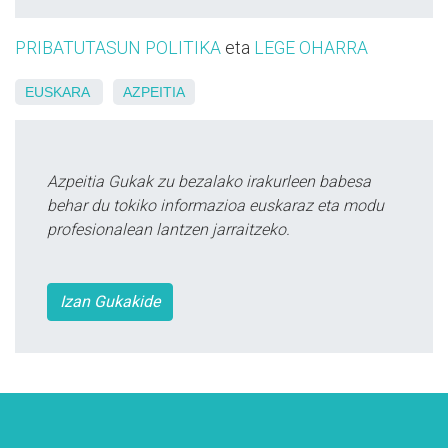
PRIBATUTASUN POLITIKA
eta
LEGE OHARRA
EUSKARA
AZPEITIA
Azpeitia Gukak zu bezalako irakurleen babesa
behar du tokiko informazioa euskaraz eta modu
profesionalean lantzen jarraitzeko.
Izan Gukakide