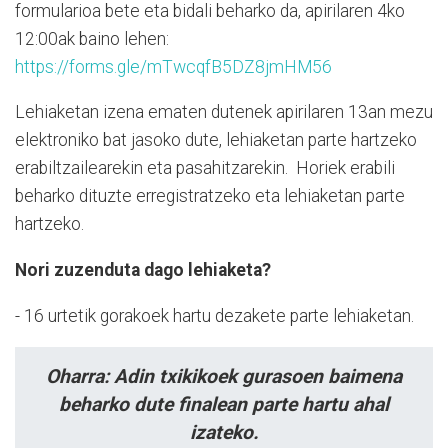
formularioa bete eta bidali beharko da, apirilaren 4ko
12:00ak baino lehen:
https://forms.gle/mTwcqfB5DZ8jmHM56
Lehiaketan izena ematen dutenek apirilaren 13an mezu
elektroniko bat jasoko dute, lehiaketan parte hartzeko
erabiltzailearekin eta pasahitzarekin. Horiek erabili
beharko dituzte erregistratzeko eta lehiaketan parte
hartzeko.
Nori zuzenduta dago lehiaketa?
- 16 urtetik gorakoek hartu dezakete parte lehiaketan.
Oharra: Adin txikikoek gurasoen baimena
beharko dute finalean parte hartu ahal
izateko.