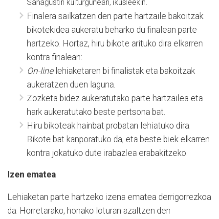
Sanagustin kulturgunean, ikusleekin.
Finalera sailkatzen den parte hartzaile bakoitzak
bikotekidea aukeratu beharko du finalean parte
hartzeko. Hortaz, hiru bikote arituko dira elkarren
kontra finalean:
On-line
lehiaketaren bi finalistak eta bakoitzak
aukeratzen duen laguna.
Zozketa bidez aukeratutako parte hartzailea eta
hark aukeratutako beste pertsona bat.
Hiru bikoteak hainbat probatan lehiatuko dira.
Bikote bat kanporatuko da, eta beste biek elkarren
kontra jokatuko dute irabazlea erabakitzeko.
Izen ematea
Lehiaketan parte hartzeko izena ematea derrigorrezkoa
da. Horretarako, honako loturan azaltzen den