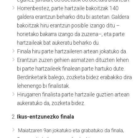
Horrenbestez, parte hartzaile bakoitzak 140
galdera erantzun beharko ditu bi astetan. Galdera
bakoitzak hiru erantzun posible izango ditu –
horietako bakarra izango da zuzena–, eta parte
hartzaileak bat aukeratu beharko du.
Finala hiru parte hartzaileren artean jokatuko da.
Erantzun zuzen gehien asmatzen dituzten lehen
bi parte hartzaileek finalean parte hartuko dute.
Berdinketarik balego, zozketa bidez erabakiko dira
lehenengo bi finalistak.
Hirugarren finalista parte hartzaile guztien artean
aukeratuko da, zozketa bidez.
Ikus-entzunezko finala
Maiatzaren 9an jokatuko eta grabatuko da finala,