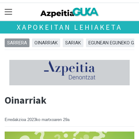
XAPOKEITAN LEHIAKETA
SARRERA
OINARRIAK
SARIAK
EGUNEAN EGUNEKO GA
Oinarriak
Erredakzioa
2023ko martxoaren 29a