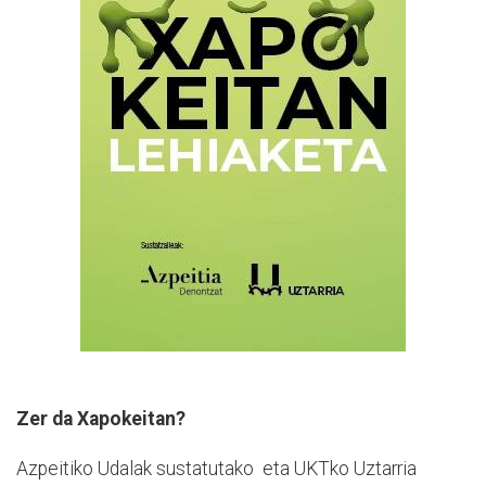
Zer da Xapokeitan?
Azpeitiko Udalak sustatutako eta UKTko Uztarria