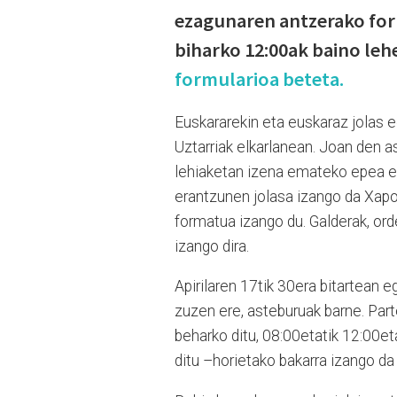
ezagunaren antzerako for
biharko 12:00ak baino le
formularioa beteta.
Euskararekin eta euskaraz jolas e
Uztarriak elkarlanean. Joan den 
lehiaketan izena emateko epea er
erantzunen jolasa izango da Xapo
formatua izango du. Galderak, ord
izango dira.
Apirilaren 17tik 30era bitartean
zuzen ere, asteburuak barne. Par
beharko ditu, 08:00etatik 12:00et
ditu –horietako bakarra izango da