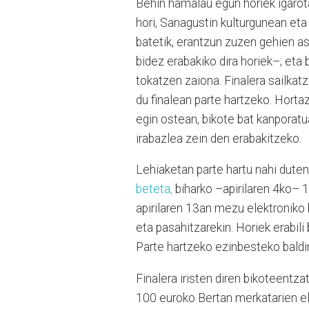
Behin hamalau egun horiek igarota
hori, Sanagustin kulturgunean eta h
batetik, erantzun zuzen gehien as
bidez erabakiko dira horiek–; eta 
tokatzen zaiona. Finalera sailkat
du finalean parte hartzeko. Hortaz,
egin ostean, bikote bat kanporatu
irabazlea zein den erabakitzeko.
Lehiaketan parte hartu nahi dute
beteta,
biharko –apirilaren 4ko– 
apirilaren 13an mezu elektroniko 
eta pasahitzarekin. Horiek erabili
Parte hartzeko ezinbesteko baldin
Finalera iristen diren bikoteentzat
100 euroko Bertan merkatarien el