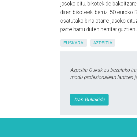
jasoko ditu, bikotekide bakoitzar
diren bikoteek, berriz, 50 euroko
osatutako bina otarre jasoko ditu
parte hartu duten herritar guztien
EUSKARA
AZPEITIA
Azpeitia Gukak zu bezalako ira
modu profesionalean lantzen ja
Izan Gukakide