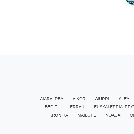
AIARALDEA
AIKOR
AIURRI
ALEA
BEGITU
ERRAN
EUSKALERRIA IRRA
KRONIKA
MAILOPE
NOAUA
O