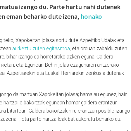
matua izango du. Parte hartu nahi dutenek
hen eman beharko dute izena,
honako
giteko, Xapokeitan jolasa sortu dute Azpeitiko Udalak eta
astean
aurkeztu zuten egitasmoa
, eta orduan zabaldu zuten
e; bihar izango da horretarako azken eguna. Galdera-
iketan, eta Egunean Behin jolas ezagunaren antzerako
ea, Azpeitiarekin eta Euskal Herriarekin zerikusia dutenak
 egongo da martxan Xapokeitan jolasa; hamalau egunez, hain
te hartzaile bakoitzak egunean hamar galdera erantzun
ara bitartean. Galdera bakoitzak hiru erantzun posible izango
 zuzena–, eta parte hartzaileak bat aukeratu beharko du.