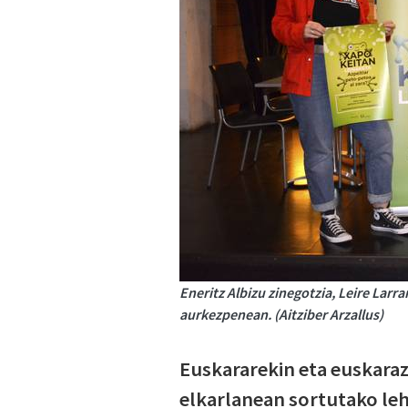
Eneritz Albizu zinegotzia, Leire Larr
aurkezpenean. (Aitziber Arzallus)
Euskararekin eta euskaraz 
elkarlanean sortutako leh