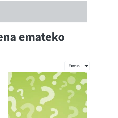
zena emateko
Entzun