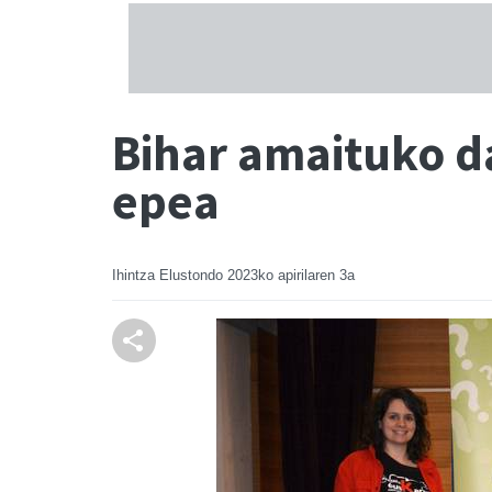
Bihar amaituko d
epea
Ihintza Elustondo
2023ko apirilaren 3a