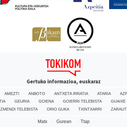
Gertuko informazioa, euskaraz
AMEZTI
ANBOTO
ANTXETA IRRATIA
ATARIA
AZP
TIA
GEURIA
GOIENA
GOIERRI TELEBISTA
GUAIXE
IZMENDI TELEBISTA
ORIO GUKA
TXINTXARRI
ZARAUT
Matx
Gurean
Ttap