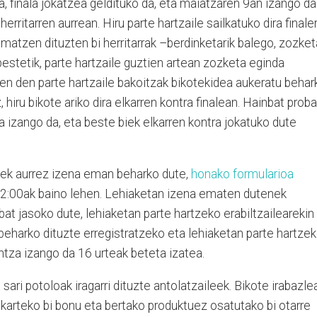
, finala jokatzea geldituko da, eta maiatzaren 9an izango da
erritarren aurrean. Hiru parte hartzaile sailkatuko dira finaler
matzen dituzten bi herritarrak –berdinketarik balego, zozket
bestetik, parte hartzaile guztien artean zozketa eginda
zen den parte hartzaile bakoitzak bikotekidea aukeratu behar
 hiru bikote ariko dira elkarren kontra finalean. Hainbat proba
a izango da, eta beste biek elkarren kontra jokatuko dute
nek aurrez izena eman beharko dute,
honako formularioa
12:00ak baino lehen. Lehiaketan izena ematen dutenek
bat jasoko dute, lehiaketan parte hartzeko erabiltzailearekin
 beharko dituzte erregistratzeko eta lehiaketan parte hartzek
tza izango da 16 urteak beteta izatea.
 sari potoloak iragarri dituzte antolatzaileek. Bikote irabazle
karteko bi bonu eta bertako produktuez osatutako bi otarre