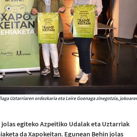
añaga Uztarriaren ordezkaria eta Leire Goenaga zinegotzia, jokoare
jolas egiteko Azpeitiko Udalak eta Uztarriak
iaketa da Xapokeitan. Egunean Behin jolas