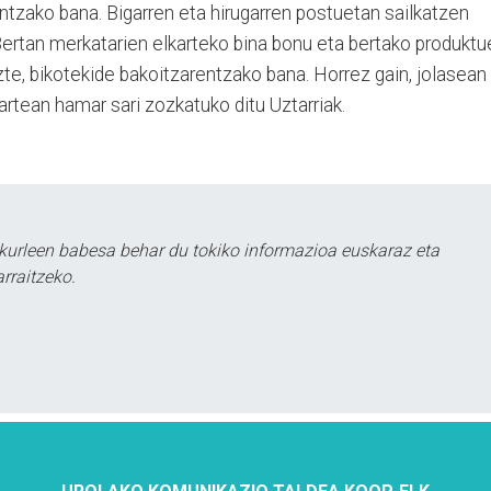
entzako bana. Bigarren eta hirugarren postuetan sailkatzen
 Bertan merkatarien elkarteko bina bonu eta bertako produktu
zte, bikotekide bakoitzarentzako bana. Horrez gain, jolasean
 artean hamar sari zozkatuko ditu Uztarriak.
kurleen babesa behar du tokiko informazioa euskaraz eta
rraitzeko.