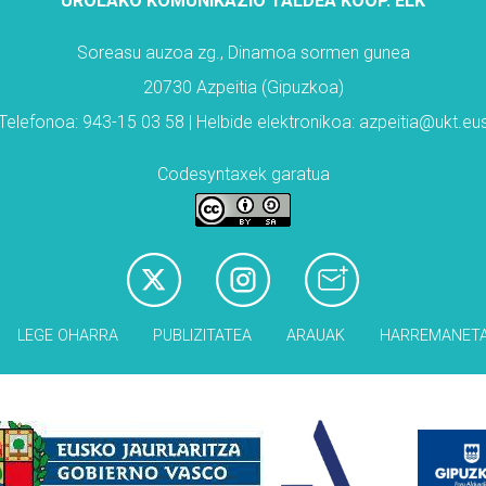
UROLAKO KOMUNIKAZIO TALDEA KOOP. ELK
Soreasu auzoa zg., Dinamoa sormen gunea
20730 Azpeitia (Gipuzkoa)
Telefonoa: 943-15 03 58 | Helbide elektronikoa: azpeitia@ukt.eu
Codesyntaxek garatua
LEGE OHARRA
PUBLIZITATEA
ARAUAK
HARREMANET
Babesleak