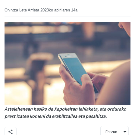
Onintza Lete Arrieta
2023ko apirilaren 14a
Astelehenean hasiko da Xapokeitan lehiaketa, eta ordurako
prest izatea komeni da erabiltzailea eta pasahitza.
Entzun