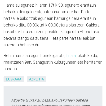
Hamalau egunez, hilaren 17tik 30, egunero erantzun
beharko dira galderak, asteburuetan ere bai. Parte
hartzaile bakoitzak egunean hamar galdera erantzun
beharko ditu, 08:00etatik 00:00etara bitartean. Galdera
bakoitzak hiru erantzun posible izango ditu –horietako
bakarra izango da zuzena–, eta parte hartzaileak bat
aukeratu beharko du.
Behin hamalau egun horiek igarota,
finala
jokatuko da,
maiatzaren 9an, Sanagustin kulturgunean eta herritarren
aurrean.
EUSKARA
AZPEITIA
Azpeitia Gukak zu bezalako irakurleen babesa
behar du tokiko informazioa euskaraz eta modu