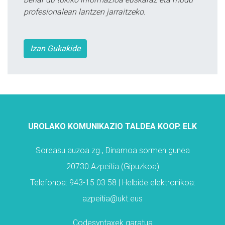
profesionalean lantzen jarraitzeko.
Izan Gukakide
UROLAKO KOMUNIKAZIO TALDEA KOOP. ELK
Soreasu auzoa zg., Dinamoa sormen gunea
20730 Azpeitia (Gipuzkoa)
Telefonoa: 943-15 03 58 | Helbide elektronikoa:
azpeitia@ukt.eus
Codesyntaxek garatua