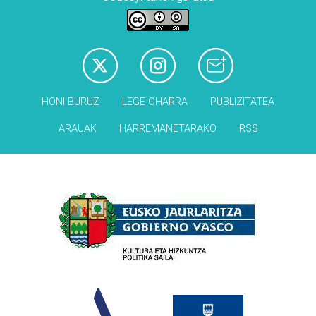
HONI BURUZ
LEGE OHARRA
PUBLIZITATEA
ARAUAK
HARREMANETARAKO
RSS
Babesleak