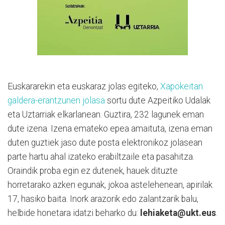
Euskararekin eta euskaraz jolas egiteko,
Xapokeitan
galdera-erantzunen jolasa
sortu dute Azpeitiko Udalak
eta Uztarriak elkarlanean. Guztira, 232 lagunek eman
dute izena. Izena emateko epea amaituta, izena eman
duten guztiek jaso dute posta elektronikoz jolasean
parte hartu ahal izateko erabiltzaile eta pasahitza.
Oraindik proba egin ez dutenek, hauek dituzte
horretarako azken egunak, jokoa astelehenean, apirilak
17, hasiko baita. Inork arazorik edo zalantzarik balu,
helbide honetara idatzi beharko du:
lehiaketa@ukt.eus
.