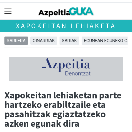
XAPOKEITAN LEHIAKETA
SARRERA
OINARRIAK
SARIAK
EGUNEAN EGUNEKO GA
Xapokeitan lehiaketan parte
hartzeko erabiltzaile eta
pasahitzak egiaztatzeko
azken egunak dira