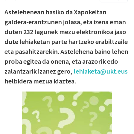
Astelehenean hasiko da Xapokeitan
galdera-erantzunen jolasa, eta izena eman
duten 232 lagunek mezu elektronikoa jaso
dute lehiaketan parte hartzeko erabiltzaile
eta pasahitzarekin. Astelehena baino lehen
proba egitea da onena, eta arazorik edo
zalantzarik izanez gero,
lehiaketa@ukt.eus
helbidera mezua idaztea.