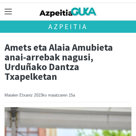
AZPEITIA
Amets eta Alaia Amubieta
anai-arrebak nagusi,
Urduñako Dantza
Txapelketan
Maialen Etxaniz
2023ko maiatzaren 15a