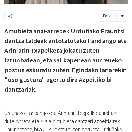
Entzun
Amubieta anai-arrebek Urduñako Erauntsi
dantza taldeak antolatutako Fandango eta
Arin-arin Txapelketa jokatu zuten
larunbatean, eta sailkapenean aurreneko
postua eskuratu zuten. Egindako lanarekin
"oso gustura" agertu dira Azpeitiko bi
dantzariak.
Urduñako Fandango eta Arin-arin Txapelketa irabazi
dute Amets eta Alaia Amubieta dantzari azpeitiarrek.
Larunbatean, hilak 13, jokatu zuten sariketa, Urduñako