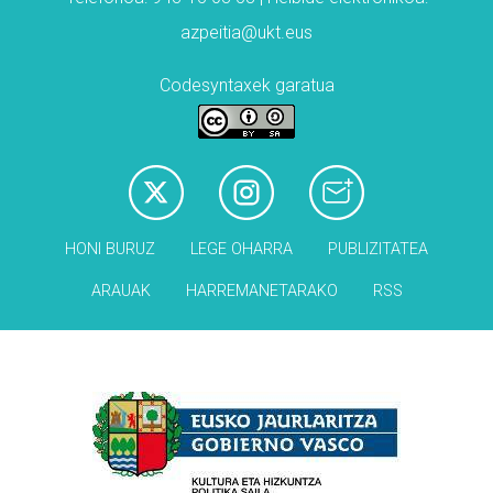
azpeitia@ukt.eus
Codesyntaxek garatua
HONI BURUZ
LEGE OHARRA
PUBLIZITATEA
ARAUAK
HARREMANETARAKO
RSS
Babesleak