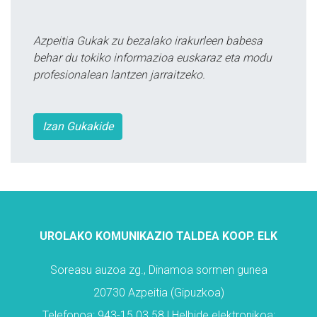
Azpeitia Gukak zu bezalako irakurleen babesa
behar du tokiko informazioa euskaraz eta modu
profesionalean lantzen jarraitzeko.
Izan Gukakide
UROLAKO KOMUNIKAZIO TALDEA KOOP. ELK
Soreasu auzoa zg., Dinamoa sormen gunea
20730 Azpeitia (Gipuzkoa)
Telefonoa: 943-15 03 58 | Helbide elektronikoa: