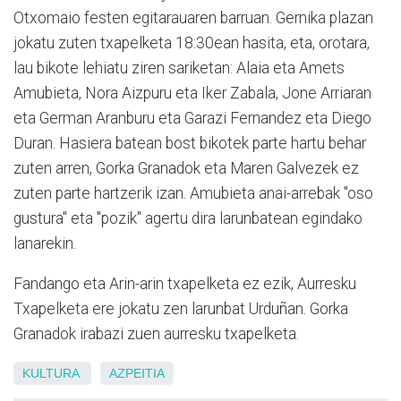
Otxomaio festen egitarauaren barruan. Gernika plazan
jokatu zuten txapelketa 18:30ean hasita, eta, orotara,
lau bikote lehiatu ziren sariketan: Alaia eta Amets
Amubieta, Nora Aizpuru eta Iker Zabala, Jone Arriaran
eta German Aranburu eta Garazi Fernandez eta Diego
Duran. Hasiera batean bost bikotek parte hartu behar
zuten arren, Gorka Granadok eta Maren Galvezek ez
zuten parte hartzerik izan. Amubieta anai-arrebak "oso
gustura" eta "pozik" agertu dira larunbatean egindako
lanarekin.
Fandango eta Arin-arin txapelketa ez ezik, Aurresku
Txapelketa ere jokatu zen larunbat Urduñan. Gorka
Granadok irabazi zuen aurresku txapelketa.
KULTURA
AZPEITIA