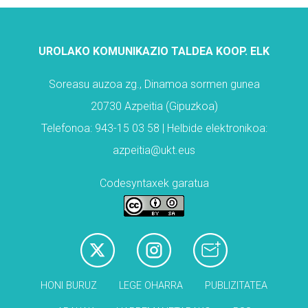
UROLAKO KOMUNIKAZIO TALDEA KOOP. ELK
Soreasu auzoa zg., Dinamoa sormen gunea
20730 Azpeitia (Gipuzkoa)
Telefonoa: 943-15 03 58 | Helbide elektronikoa:
azpeitia@ukt.eus
Codesyntaxek garatua
HONI BURUZ
LEGE OHARRA
PUBLIZITATEA