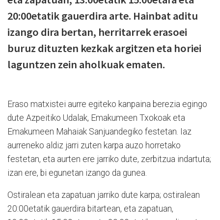
20:00etatik gauerdira arte. Hainbat aditu
izango dira bertan, herritarrek erasoei
buruz dituzten kezkak argitzen eta horiei
laguntzen zein aholkuak ematen.
Eraso matxistei aurre egiteko kanpaina berezia egingo
dute Azpeitiko Udalak, Emakumeen Txokoak eta
Emakumeen Mahaiak Sanjuandegiko festetan. Iaz
aurreneko aldiz jarri zuten karpa auzo horretako
festetan, eta aurten ere jarriko dute, zerbitzua indartuta;
izan ere, bi egunetan izango da gunea.
Ostiralean eta zapatuan jarriko dute karpa; ostiralean
20:00etatik gauerdira bitartean, eta zapatuan,