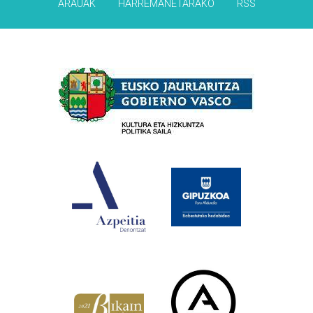
ARAUAK
HARREMANETARAKO
RSS
Babesleak