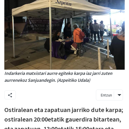
Indarkeria matxistari aurre egiteko karpa iaz jarri zuten
aurrenekoz Sanjuandegin. (Azpeitiko Udala)
Entzun
Ostiralean eta zapatuan jarriko dute karpa;
ostiralean 20:00etatik gauerdira bitartean,
eta zapatuan, 13:00etatik 15:00etara eta