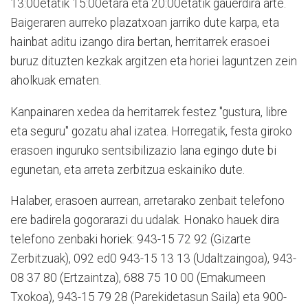
13:00etatik 15:00etara eta 20:00etatik gauerdira arte.
Baigeraren aurreko plazatxoan jarriko dute karpa, eta
hainbat aditu izango dira bertan, herritarrek erasoei
buruz dituzten kezkak argitzen eta horiei laguntzen zein
aholkuak ematen.
Kanpainaren xedea da herritarrek festez "gustura, libre
eta seguru" gozatu ahal izatea. Horregatik, festa giroko
erasoen inguruko sentsibilizazio lana egingo dute bi
egunetan, eta arreta zerbitzua eskainiko dute.
Halaber, erasoen aurrean, arretarako zenbait telefono
ere badirela gogorarazi du udalak. Honako hauek dira
telefono zenbaki horiek: 943-15 72 92 (Gizarte
Zerbitzuak), 092 ed0 943-15 13 13 (Udaltzaingoa), 943-
08 37 80 (Ertzaintza), 688 75 10 00 (Emakumeen
Txokoa), 943-15 79 28 (Parekidetasun Saila) eta 900-