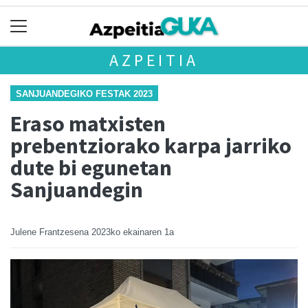
AZPEITIA
SANJUANDEGIKO FESTAK 2023
Eraso matxisten
prebentziorako karpa jarriko
dute bi egunetan
Sanjuandegin
Julene Frantzesena
2023ko ekainaren 1a