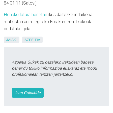
84 01 11 (Satevi).
Honako lotura honetan
ikus daitezke indarkeria
matxistari aurre egiteko Emakumeen Txokoak
ondutako gida.
JAIAK
AZPEITIA
Azpeitia Gukak zu bezalako irakurleen babesa
behar du tokiko informazioa euskaraz eta modu
profesionalean lantzen jarraitzeko.
Izan Gukakide