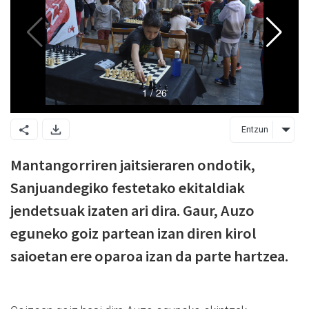
Entzun
Mantangorriren jaitsieraren ondotik,
Sanjuandegiko festetako ekitaldiak
jendetsuak izaten ari dira. Gaur, Auzo
eguneko goiz partean izan diren kirol
saioetan ere oparoa izan da parte hartzea.