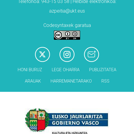
Telefonoa: 943-15 03 58 | Helbide elektronikoa:
azpeitia@ukt.eus
Codesyntaxek garatua
HONI BURUZ
LEGE OHARRA
PUBLIZITATEA
ARAUAK
HARREMANETARAKO
RSS
Babesleak