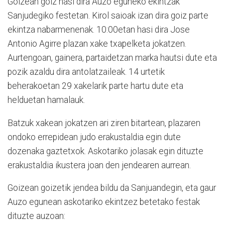
Goizean goiz hasi dira Auzo eguneko ekintzak
Sanjudegiko festetan. Kirol saioak izan dira goiz parte
ekintza nabarmenenak. 10:00etan hasi dira Jose
Antonio Agirre plazan xake txapelketa jokatzen.
Aurtengoan, gainera, partaidetzan marka hautsi dute eta
pozik azaldu dira antolatzaileak. 14 urtetik
beherakoetan 29 xakelarik parte hartu dute eta
helduetan hamalauk.
Batzuk xakean jokatzen ari ziren bitartean, plazaren
ondoko errepidean judo erakustaldia egin dute
dozenaka gaztetxok. Askotariko jolasak egin dituzte
erakustaldia ikustera joan den jendearen aurrean.
Goizean goizetik jendea bildu da Sanjuandegin, eta gaur
Auzo egunean askotariko ekintzez betetako festak
dituzte auzoan: