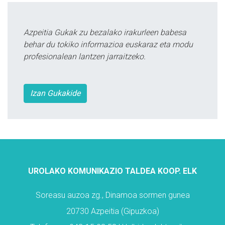
Azpeitia Gukak zu bezalako irakurleen babesa
behar du tokiko informazioa euskaraz eta modu
profesionalean lantzen jarraitzeko.
Izan Gukakide
UROLAKO KOMUNIKAZIO TALDEA KOOP. ELK
Soreasu auzoa zg., Dinamoa sormen gunea
20730 Azpeitia (Gipuzkoa)