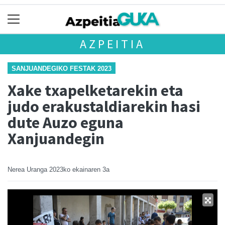
AZPEITIA
SANJUANDEGIKO FESTAK 2023
Xake txapelketarekin eta
judo erakustaldiarekin hasi
dute Auzo eguna
Xanjuandegin
Nerea Uranga
2023ko ekainaren 3a