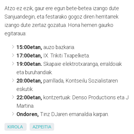
Atzo ez ezik, gaur ere egun bete-betea izango dute
Sanjuandegin, eta festarako gogoz diren herritarrek
izango dute zertaz gozatua. Hona hemen gaurko
egitaraua:
15:00etan,
auzo bazkaria.
17:00etan,
IX. Trikiti Txapelketa.
19:00etan.
Skapaie elektrotxaranga, erraldoiak
eta buruhandiak.
20:00etan,
parrillada, Kontseilu Sozialistaren
eskutik.
22:00etan,
kontzertuak: Denso Productions eta J
Martina.
Ondoren,
Tinz DJaren emanaldia karpan.
KIROLA
AZPEITIA